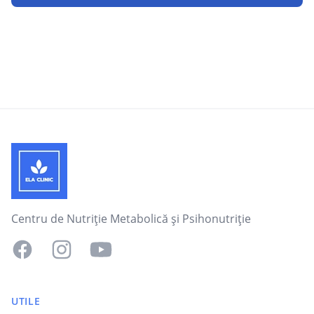
Footer
Centru de Nutriție Metabolică și Psihonutriție
Facebook
Instagram
YouTube
UTILE