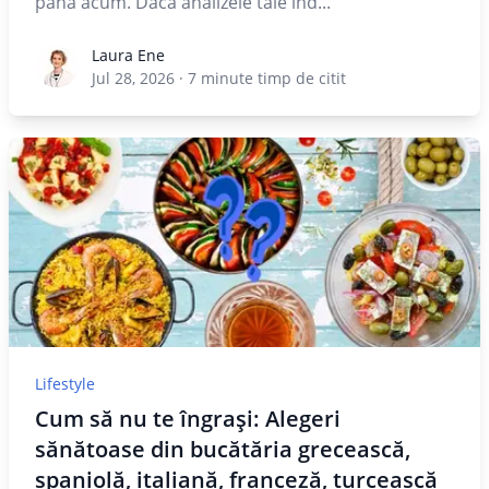
până acum. Dacă analizele tale ind...
Laura Ene
Laura Ene
Jul 28, 2026
·
7
minute timp de citit
Lifestyle
Cum să nu te îngrași: Alegeri
sănătoase din bucătăria grecească,
spaniolă, italiană, franceză, turcească