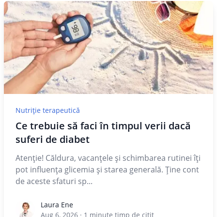
Nutriție terapeutică
Ce trebuie să faci în timpul verii dacă
suferi de diabet
Atenție! Căldura, vacanțele și schimbarea rutinei îți
pot influența glicemia și starea generală. Ține cont
de aceste sfaturi sp...
Laura Ene
Laura Ene
Aug 6, 2026
·
1
minute timp de citit