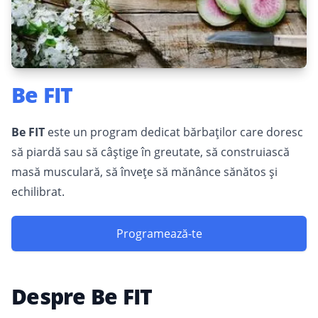
Be FIT
Be FIT
este un program dedicat bărbaților care doresc
să piardă sau să câștige în greutate, să construiască
masă musculară, să învețe să mănânce sănătos și
echilibrat.
Programează-te
Despre
Be FIT