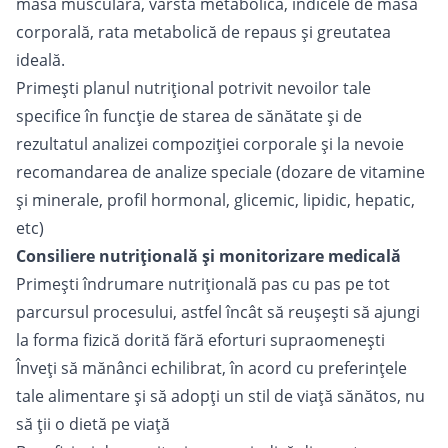
masă musculară, vârsta metabolică, indicele de masă
corporală, rata metabolică de repaus și greutatea
ideală.
Primești planul nutrițional potrivit nevoilor tale
specifice în funcție de starea de sănătate și de
rezultatul analizei compoziției corporale și la nevoie
recomandarea de analize speciale (dozare de vitamine
și minerale, profil hormonal, glicemic, lipidic, hepatic,
etc)
Consiliere nutrițională și monitorizare medicală
Primești îndrumare nutrițională pas cu pas pe tot
parcursul procesului, astfel încât să reușești să ajungi
la forma fizică dorită fără eforturi supraomenești
Înveți să mănânci echilibrat, în acord cu preferințele
tale alimentare și să adopți un stil de viață sănătos, nu
să ții o dietă pe viață