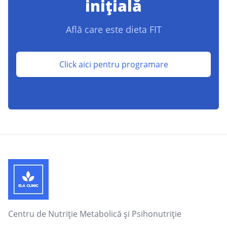
inițială
Află care este dieta FIT
Click aici pentru programare
Footer
Centru de Nutriție Metabolică și Psihonutriție