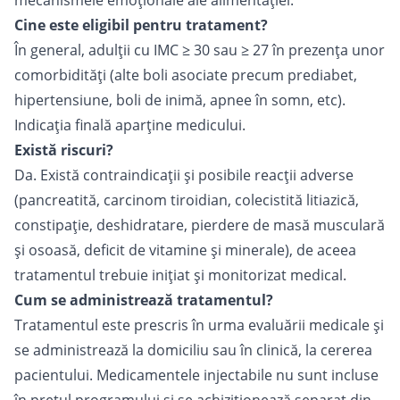
mecanismele emoționale ale alimentației.
Cine este eligibil pentru tratament?
În general, adulții cu IMC ≥ 30 sau ≥ 27 în prezența unor
comorbidități (alte boli asociate precum prediabet,
hipertensiune, boli de inimă, apnee în somn, etc).
Indicația finală aparține medicului.
Există riscuri?
Da. Există contraindicații și posibile reacții adverse
(pancreatită, carcinom tiroidian, colecistită litiazică,
constipație, deshidratare, pierdere de masă musculară
și osoasă, deficit de vitamine și minerale), de aceea
tratamentul trebuie inițiat și monitorizat medical.
Cum se administrează tratamentul?
Tratamentul este prescris în urma evaluării medicale și
se administrează la domiciliu sau în clinică, la cererea
pacientului. Medicamentele injectabile nu sunt incluse