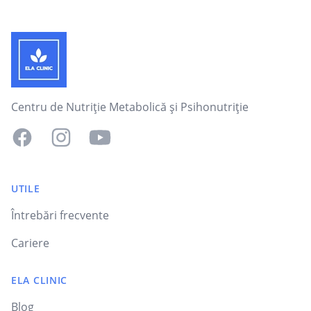
Footer
Centru de Nutriție Metabolică și Psihonutriție
Facebook
Instagram
YouTube
UTILE
Întrebări frecvente
Cariere
ELA CLINIC
Blog