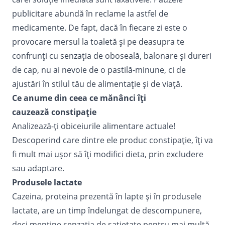
publicitare abundă în reclame la astfel de
medicamente. De fapt, dacă în fiecare zi este o
provocare mersul la toaletă și pe deasupra te
confrunți cu senzația de oboseală, balonare și dureri
de cap, nu ai nevoie de o pastilă-minune, ci de
ajustări în stilul tău de alimentație și de viață.
Ce anume din ceea ce mănânci îți
cauzează
constipație
Analizează-ți obiceiurile alimentare actuale!
Descoperind care dintre ele produc constipație, îți va
fi mult mai ușor să îți modifici dieta, prin excludere
sau adaptare.
Produsele lactate
Cazeina, proteina prezentă în lapte și în produsele
lactate, are un timp îndelungat de descompunere,
deci menține senzația de sațietate pentru mai multă