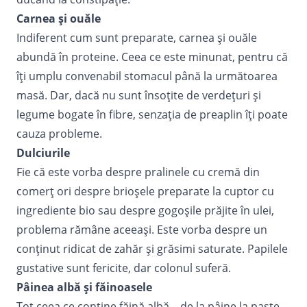
Carnea și ouăle
Indiferent cum sunt preparate, carnea și ouăle
abundă în proteine. Ceea ce este minunat, pentru că
îți umplu convenabil stomacul până la următoarea
masă. Dar, dacă nu sunt însoțite de verdețuri și
legume bogate în fibre, senzația de preaplin îți poate
cauza probleme.
Dulciurile
Fie că este vorba despre pralinele cu cremă din
comerț ori despre brioșele preparate la cuptor cu
ingrediente bio sau despre gogoșile prăjite în ulei,
problema rămâne aceeași. Este vorba despre un
conținut ridicat de zahăr și grăsimi saturate. Papilele
gustative sunt fericite, dar colonul suferă.
Pâinea albă și făinoasele
Tot ceea ce conține făină albă – de la pâine la paste –