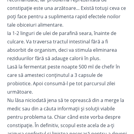
constipație este una arzătoare... Există totuși ceva ce
poți face pentru a suplimenta rapid efectele noilor
tale obiceiuri alimentare.
Ia 1-2 linguri de ulei de parafină seara, înainte de
culcare. Va traversa tractul intestinal fără a fi
absorbit de organism, deci va stimula eliminarea
reziduurilor fără să adauge calorii în plus.
Lasă la fermentat peste noapte 500 ml de chefir în
care să amesteci conținutul a 3 capsule de
probiotice. Apoi consumă-l pe tot parcursul zilei
următoare.
Nu lăsa niciodată jena să te oprească din a merge la
medic sau din a căuta informații și soluții viabile
pentru problema ta. Chiar când este vorba despre
constipație. În definitiv, scopul este acela de a-ți
asigura confortul și liniștea necesară pentru a deveni