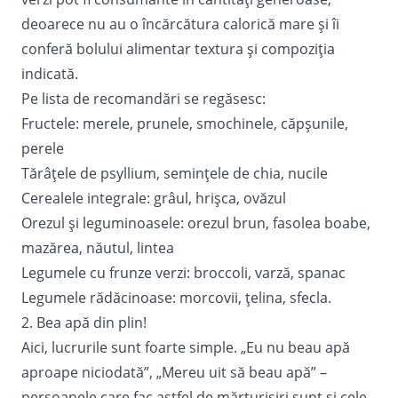
deoarece nu au o încărcătura calorică mare și îi
conferă bolului alimentar textura și compoziția
indicată.
Pe lista de recomandări se regăsesc:
Fructele: merele, prunele, smochinele, căpșunile,
perele
Tărâțele de psyllium, seminţele de chia, nucile
Cerealele integrale: grâul, hrişca, ovăzul
Orezul și leguminoasele: orezul brun, fasolea boabe,
mazărea, năutul, lintea
Legumele cu frunze verzi: broccoli, varză, spanac
Legumele rădăcinoase: morcovii, ţelina, sfecla.
2. Bea apă din plin!
Aici, lucrurile sunt foarte simple. „Eu nu beau apă
aproape niciodată”, „Mereu uit să beau apă” –
persoanele care fac astfel de mărturisiri sunt și cele