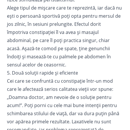
Alege tipul de mișcare care te reprezintă, iar dacă nu
ești o persoană sportivă poți opta pentru mersul de
jos zilnic, în sesiuni prelungite. Efectul dorit
împotriva constipației îl va avea și masajul
abdominal, pe care îl poți practica singur, chiar
acasă. Așază-te comod pe spate, ține genunchii
îndoiți și masează-te cu palmele pe abdomen în
sensul acelor de ceasornic.
5. Două soluții rapide și eficiente
Cei care se confruntă cu constipație într-un mod
care le afectează serios calitatea vieții vor spune:
„Doamna doctor, am nevoie de o soluție pentru
acum!”. Poți porni cu cele mai bune intenții pentru
schimbarea stilului de viață, dar va dura puțin până
vor apărea primele rezultate. Laxativele nu sunt
recomandate, iar problema reprezentată de