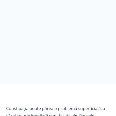
Constipația poate părea o problemă superficială, a
cărei soluție imediată sunt laxativele. Pauzele