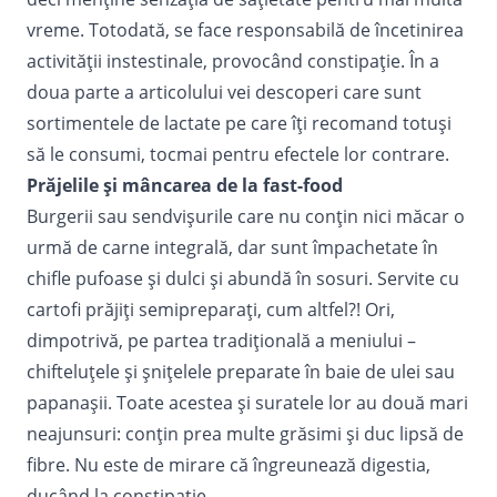
vreme. Totodată, se face responsabilă de încetinirea
activității instestinale, provocând constipație. În a
doua parte a articolului vei descoperi care sunt
sortimentele de lactate pe care îți recomand totuși
să le consumi, tocmai pentru efectele lor contrare.
Prăjelile și mâncarea de la fast-food
Burgerii sau sendvișurile care nu conțin nici măcar o
urmă de carne integrală, dar sunt împachetate în
chifle pufoase și dulci și abundă în sosuri. Servite cu
cartofi prăjiți semipreparați, cum altfel?! Ori,
dimpotrivă, pe partea tradițională a meniului –
chifteluțele și șnițelele preparate în baie de ulei sau
papanașii. Toate acestea și suratele lor au două mari
neajunsuri: conțin prea multe grăsimi și duc lipsă de
fibre. Nu este de mirare că îngreunează digestia,
ducând la constipație.