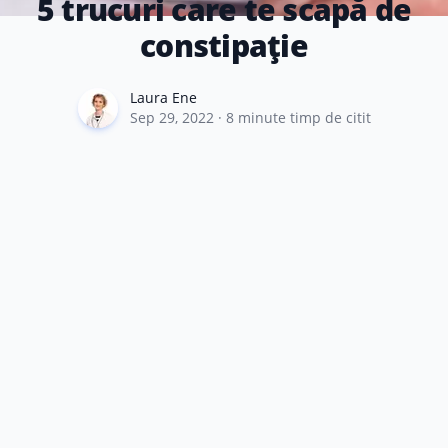
5 trucuri care te scapă de
constipație
Laura Ene
Laura Ene
Sep 29, 2022
·
8
minute timp de citit