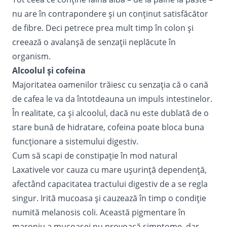
nu are în contrapondere și un conținut satisfăcător
de fibre. Deci petrece prea mult timp în colon și
creează o avalanșă de senzații neplăcute în
organism.
Alcoolul și cofeina
Majoritatea oamenilor trăiesc cu senzația că o cană
de cafea le va da întotdeauna un impuls intestinelor.
În realitate, ca și alcoolul, dacă nu este dublată de o
stare bună de hidratare, cofeina poate bloca buna
funcționare a sistemului digestiv.
Cum să scapi de constipație în mod natural
Laxativele vor cauza cu mare ușurință dependență,
afectând capacitatea tractului digestiv de a se regla
singur. Irită mucoasa și cauzează în timp o condiție
numită
melanosis coli
. Această pigmentare în
maroniu a mucoasei nu provoacă simptome, dar