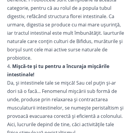
categorie, pentru că au rolul de a popula tubul
digestiv, refăcând structura florei intestinale. Ca
urmare, digestia se produce cu mai mare ușurință,
iar tractul intestinal este mult îmbunătățit. Iaurturile
naturale care conțin culturi de Bifidus, murăturile și
borșul sunt cele mai active surse naturale de
probiotice.
4.
Mișcă-te și tu pentru a încuraja mișcările
intestinale!
Da, și intestinele tale se mișcă! Sau cel puțin și-ar
dori să o facă... Fenomenul mișcării sub formă de
unde, produse prin relaxarea și contractarea
musculaturii intestinelor, se numește peristaltism și
provoacă evacuarea corectă și eficientă a colonului.
Aici, lucrurile depind de tine, căci activitățile tale
fizice stimulează peristaltismul.