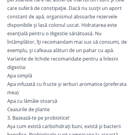
care suferă de constipație. Dacă nu susții un aport
constant de apă, organismul absoarbe rezervele
disponibile și lasă colonul uscat.
Hidratarea
este
esențială pentru o digestie sănătoasă. Nu
întâmplător, îți recomandam mai sus să consumi, de
exemplu, și cafeaua alături de un pahar cu apă.
Variante de lichide recomandate pentru a înlesni
digestia:
Apa simplă
Apa infuzată cu fructe și ierburi aromatice (preferata
mea)
Apa cu lămâie stoarsă
Ceaiurile de plante
3. Bazează-te pe probiotice!
Așa cum există carbohidrați buni, există și bacterii
benefice. Probioticele sunt campioane la această