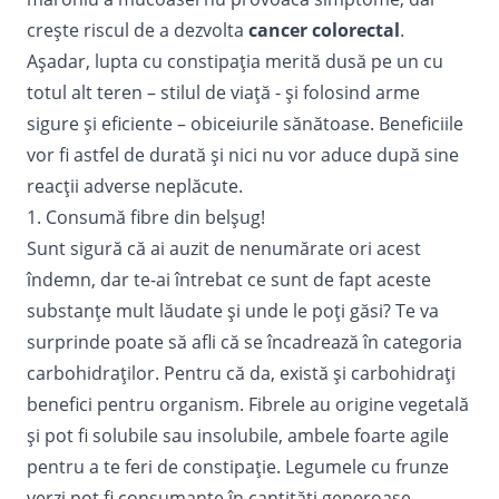
crește riscul de a dezvolta
cancer colorectal
.
Așadar, lupta cu constipația merită dusă pe un cu
totul alt teren – stilul de viață - și folosind arme
sigure și eficiente – obiceiurile sănătoase. Beneficiile
vor fi astfel de durată și nici nu vor aduce după sine
reacții adverse neplăcute.
1. Consumă fibre din belșug!
Sunt sigură că ai auzit de nenumărate ori acest
îndemn, dar te-ai întrebat ce sunt de fapt aceste
substanțe mult lăudate și unde le poți găsi? Te va
surprinde poate să afli că se încadrează în categoria
carbohidraților. Pentru că da, există și carbohidrați
benefici pentru organism. Fibrele au origine vegetală
și pot fi solubile sau insolubile, ambele foarte agile
pentru a te feri de constipație. Legumele cu frunze
verzi pot fi consumante în cantități generoase,