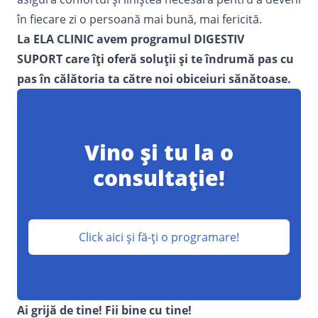
în fiecare zi o persoană mai bună, mai fericită.
La ELA CLINIC avem programul
DIGESTIV
SUPORT
care îți oferă soluții și te îndrumă pas cu
pas în călătoria ta către noi obiceiuri sănătoase.
Vino și tu la o
consultație!
Click aici și fă-ți o programare!
Ai grijă de tine! Fii bine cu tine!