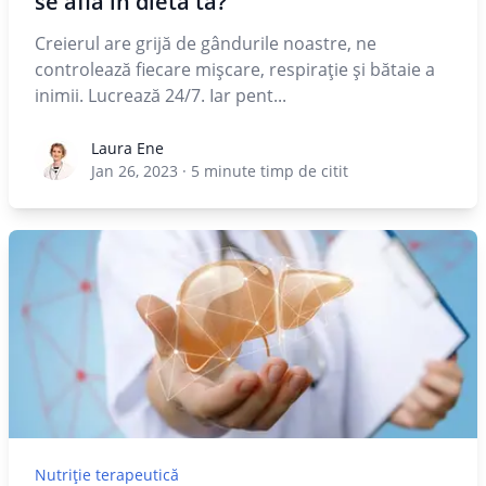
se află în dieta ta?
Creierul are grijă de gândurile noastre, ne
controlează fiecare mișcare, respirație și bătaie a
inimii. Lucrează 24/7. Iar pent...
Laura Ene
Laura Ene
Jan 26, 2023
·
5
minute timp de citit
Nutriție terapeutică