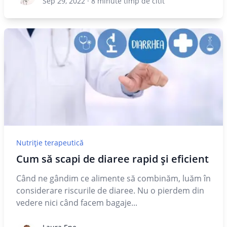
Sep 29, 2022
·
8
minute timp de citit
Nutriție terapeutică
Cum să scapi de diaree rapid și eficient
Când ne gândim ce alimente să combinăm, luăm în
considerare riscurile de diaree. Nu o pierdem din
vedere nici când facem bagaje...