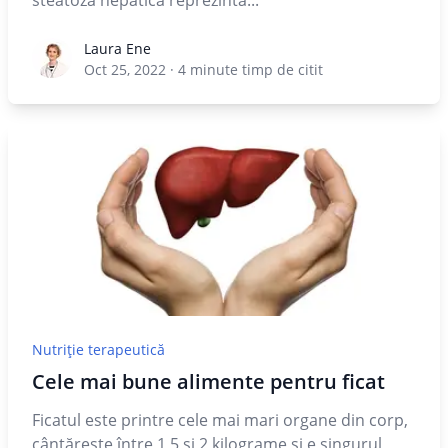
steatoza hepatică reprezintă...
Laura Ene
Laura Ene
Oct 25, 2022
·
4
minute timp de citit
Nutriție terapeutică
Cele mai bune alimente pentru ficat
Ficatul este printre cele mai mari organe din corp,
cântăreşte între 1,5 şi 2 kilograme și e singurul