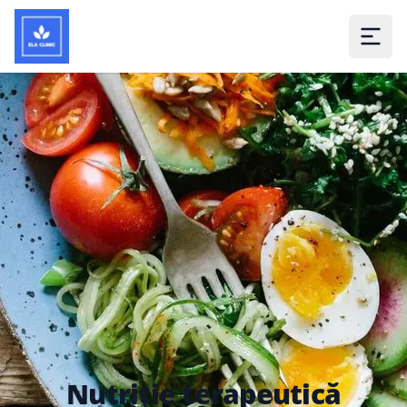
Nutriție terapeutică