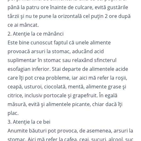
până la patru ore înainte de culcare, evită gustările
târzii și nu te pune la orizontală cel puțin 2 ore după
ce ai mâncat.
2. Atenție la ce mănânci
Este bine cunoscut faptul că unele alimente
provoacă arsuri la stomac, aducând acid
suplimentar în stomac sau relaxând sfincterul
esofagian inferior. Stai departe de alimentele acide
care îți pot crea probleme, iar aici mă refer la roșii,
ceapă, usturoi, ciocolată, mentă, alimente grase și
citrice, inclusiv portocale și grapefruit. În egală
măsură, evită și alimentele picante, chiar dacă îți
plac.
3. Atenție la ce bei
Anumite băuturi pot provoca, de asemenea, arsuri la
stomac. Aici mă refer la cafea, ceai, sucuri, alcool, suc