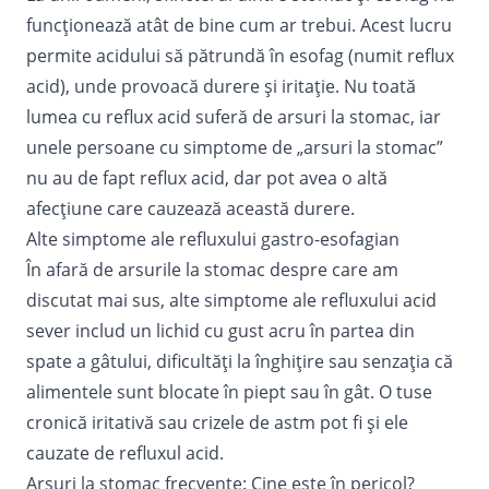
funcționează atât de bine cum ar trebui. Acest lucru
permite acidului să pătrundă în esofag (numit reflux
acid), unde provoacă durere și iritație. Nu toată
lumea cu reflux acid suferă de arsuri la stomac, iar
unele persoane cu simptome de „arsuri la stomac”
nu au de fapt reflux acid, dar pot avea o altă
afecțiune care cauzează această durere.
Alte simptome ale refluxului gastro-esofagian
În afară de arsurile la stomac despre care am
discutat mai sus, alte simptome ale refluxului acid
sever includ un lichid cu gust acru în partea din
spate a gâtului, dificultăți la înghițire sau senzația că
alimentele sunt blocate în piept sau în gât. O tuse
cronică iritativă sau crizele de astm pot fi și ele
cauzate de refluxul acid.
Arsuri la stomac frecvente: Cine este în pericol?