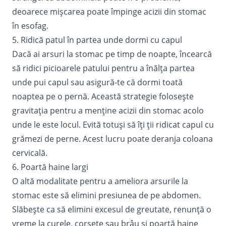
deoarece mișcarea poate împinge acizii din stomac
în esofag.
5. Ridică patul în partea unde dormi cu capul
Dacă ai arsuri la stomac pe timp de noapte, încearcă
să ridici picioarele patului pentru a înălța partea
unde pui capul sau asigură-te că dormi toată
noaptea pe o pernă. Această strategie folosește
gravitația pentru a menține acizii din stomac acolo
unde le este locul. Evită totuși să îți ții ridicat capul cu
grămezi de perne. Acest lucru poate deranja coloana
cervicală.
6. Poartă haine largi
O altă modalitate pentru a ameliora arsurile la
stomac este să elimini presiunea de pe abdomen.
Slăbește ca să elimini excesul de greutate, renunță o
vreme la curele, corsete sau brâu și poartă haine