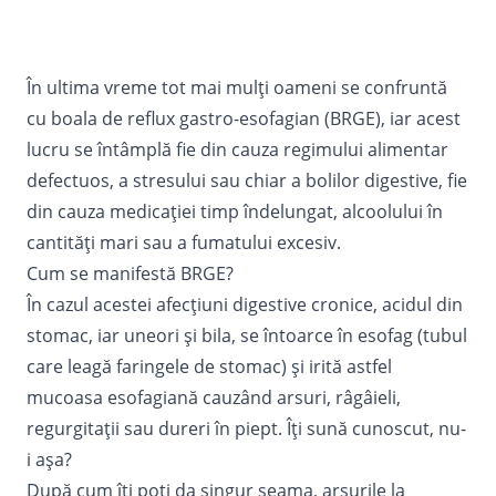
În ultima vreme tot mai mulți oameni se confruntă
cu boala de reflux gastro-esofagian (BRGE), iar acest
lucru se întâmplă fie din cauza regimului alimentar
defectuos, a stresului sau chiar a bolilor digestive, fie
din cauza medicației timp îndelungat, alcoolului în
cantități mari sau a fumatului excesiv.
Cum se manifestă BRGE?
În cazul acestei afecțiuni digestive cronice, acidul din
stomac, iar uneori și bila, se întoarce în esofag (tubul
care leagă faringele de stomac) și irită astfel
mucoasa esofagiană cauzând arsuri, râgâieli,
regurgitații sau dureri în piept. Îți sună cunoscut, nu-
i așa?
După cum îți poți da singur seama, arsurile la