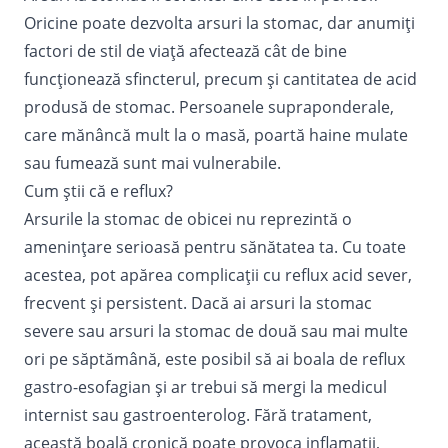
Oricine poate dezvolta arsuri la stomac, dar anumiți
factori de stil de viață afectează cât de bine
funcționează sfincterul, precum și cantitatea de acid
produsă de stomac. Persoanele supraponderale,
care mănâncă mult la o masă, poartă haine mulate
sau fumează sunt mai vulnerabile.
Cum știi că e reflux?
Arsurile la stomac de obicei nu reprezintă o
amenințare serioasă pentru sănătatea ta. Cu toate
acestea, pot apărea complicații cu reflux acid sever,
frecvent și persistent. Dacă ai arsuri la stomac
severe sau arsuri la stomac de două sau mai multe
ori pe săptămână, este posibil să ai boala de reflux
gastro-esofagian și ar trebui să mergi la medicul
internist sau gastroenterolog. Fără tratament,
această boală cronică poate provoca inflamații,