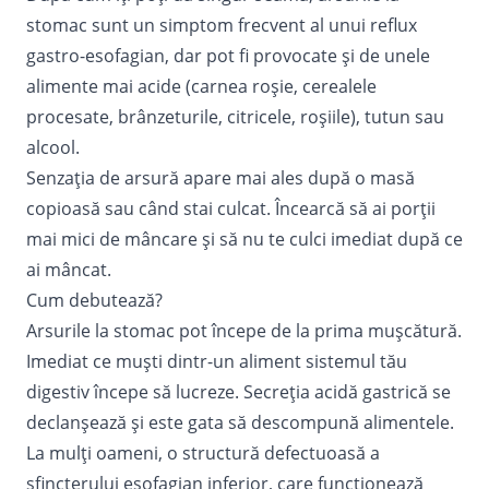
stomac sunt un simptom frecvent al unui reflux
gastro-esofagian, dar pot fi provocate și de unele
alimente mai acide (carnea roșie, cerealele
procesate, brânzeturile, citricele, roșiile), tutun sau
alcool.
Senzația de arsură apare mai ales după o masă
copioasă sau când stai culcat. Încearcă să ai porții
mai mici de mâncare și să nu te culci imediat după ce
ai mâncat.
Cum debutează?
Arsurile la stomac pot începe de la
prima mușcătură
.
Imediat ce muști dintr-un aliment sistemul tău
digestiv începe să lucreze. Secreția acidă gastrică se
declanșează și este gata să descompună alimentele.
La mulți oameni, o structură defectuoasă a
sfincterului esofagian inferior, care funcționează