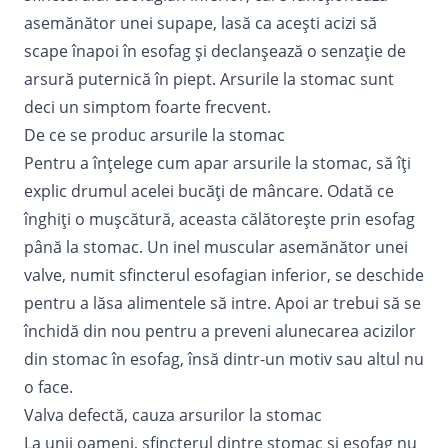
asemănător unei supape, lasă ca acești acizi să
scape înapoi în esofag și declanșează o senzație de
arsură puternică în piept. Arsurile la stomac sunt
deci un simptom foarte frecvent.
De ce se produc arsurile la stomac
Pentru a înțelege cum apar arsurile la stomac, să îți
explic drumul acelei bucăți de mâncare. Odată ce
înghiți o mușcătură, aceasta călătorește prin esofag
până la stomac. Un inel muscular asemănător unei
valve, numit sfincterul esofagian inferior, se deschide
pentru a lăsa alimentele să intre. Apoi ar trebui să se
închidă din nou pentru a preveni alunecarea acizilor
din stomac în esofag, însă dintr-un motiv sau altul nu
o face.
Valva defectă, cauza arsurilor la stomac
La unii oameni, sfincterul dintre stomac și esofag nu