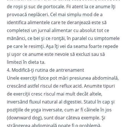
de roșii și suc de portocale. Fii atent la ce anume îți
provoacă neplăceri. Cel mai simplu mod de a
identifica alimentele care te deranjează este să
completezi un jurnal alimentar cu absolut tot ce
mănânci, ce bei și ce ronțăi, în paralel cu simptomele
pe care le resimți. Așa îți vei da seama foarte repede
și ușor ce anume este nevoie să excluzi sau să
limitezi în dieta ta.
4. Modifică-ți rutina de antrenament
Unele exerciții fizice pot mări presiunea abdominală,
crescând astfel riscul de reflux acid. Anumite tipuri
de exerciții cresc riscul mai mult decât altele,
inversând fluxul natural al digestiei. Statul în cap și
pozițiile de yoga inversate, cum ar fi câinele în jos
(downward dog), sunt doar câteva exemple. Și
strângerea abdominală poate fi o problemă,