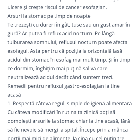
ulcere și crește riscul de cancer esofagian.
Arsuri la stomac pe timp de noapte
Te trezești cu dureri în gât, tuse sau un gust amar în
gură? Ar putea fi reflux acid nocturn. Pe lângă
tulburarea somnului, refluxul nocturn poate afecta
esofagul. Asta pentru că poziția la orizontală lasă
acidul din stomac în esofag mai mult timp. Și în timp
ce dormim, înghițim mai puțină salivă care
neutralizează acidul decât când suntem trezi.
Remedii pentru refluxul gastro-esofagian la tine
acasă
1. Respectă câteva reguli simple de igienă alimentară
Cu câteva modificări în rutina ta zilnică poți să
domolești arsurile la stomac chiar la tine acasă, fără
să fie nevoie să mergi la spital. Începe prin a mânca
porții mai mici de alimente. Ia cina cu cel puțin trei