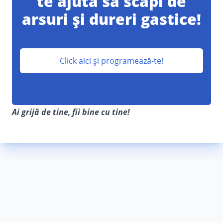
te ajută să scapi de
arsuri și dureri gastice!
Click aici și programează-te!
Ai grijă de tine, fii bine cu tine!