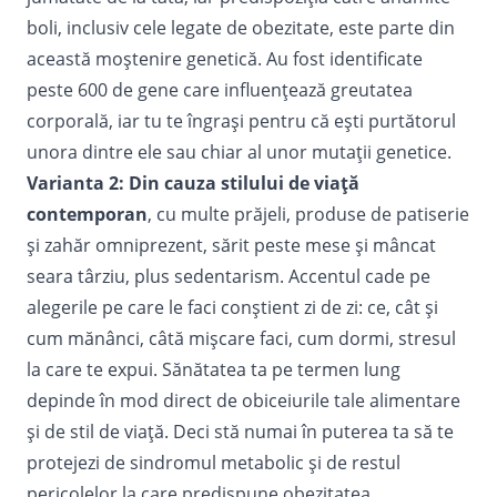
boli, inclusiv cele legate de obezitate, este parte din
această moștenire genetică. Au fost identificate
peste 600 de gene care influențează greutatea
corporală, iar tu te îngrași pentru că ești purtătorul
unora dintre ele sau chiar al unor mutații genetice.
Varianta 2: Din cauza stilului de viață
contemporan
, cu multe prăjeli, produse de patiserie
și zahăr omniprezent, sărit peste mese și mâncat
seara târziu, plus sedentarism.
Accentul cade pe
alegerile pe care le faci conștient zi de zi: ce, cât și
cum mănânci, câtă mișcare faci, cum dormi, stresul
la care te expui. Sănătatea ta pe termen lung
depinde în mod direct de obiceiurile tale alimentare
și de stil de viață. Deci stă numai în puterea ta să te
protejezi de sindromul metabolic și de restul
pericolelor la care predispune obezitatea.