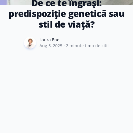
De ce te îngrași:
predispoziție genetică sau
stil de viață?
Laura Ene
Laura Ene
Aug 5, 2025
·
2
minute timp de citit