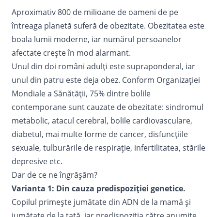
Aproximativ 800 de milioane de oameni de pe
întreaga planetă suferă de obezitate. Obezitatea este
boala lumii moderne, iar numărul persoanelor
afectate crește în mod alarmant.
Unul din doi români adulți este supraponderal, iar
unul din patru este deja obez. Conform Organizaţiei
Mondiale a Sănătăţii, 75% dintre bolile
contemporane sunt cauzate de obezitate: sindromul
metabolic, atacul cerebral, bolile cardiovasculare,
diabetul, mai multe forme de cancer, disfuncţiile
sexuale, tulburările de respirație, infertilitatea, stările
depresive etc.
Dar de ce ne îngrășăm?
Varianta 1: Din cauza predispoziției genetice.
Copilul primește jumătate din ADN de la mamă și
jumătate de la tată, iar predispoziția către anumite