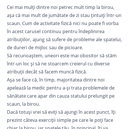
Cei mai mulți dintre noi petrec mult timp la birou,
așa că mai mult de jumătate de zi stau țintuiți într-un
scaun. Cum de activitate fizică nici nu poate fi vorba
în acest carusel continuu pentru îndeplinirea
atribuțiilor, ajung să sufere de probleme ale spatelui,
de dureri de mijloc sau de picioare.
Să recunoaștem, uneori este mai obositor să stăm
într-un loc și să ne stoarcem creierul cu diverse
atribuții decât să facem muncă fizică.
Așa se face că, în timp, majoritatea dintre noi
apelează la medic pentru a-și trata problemele de
sănătate care apar din cauza
statului prelungit pe
scaun
, la birou.
Dacă totuși vrei să eviți să ajungi în acest punct, îți
prezint câteva exerciții simple pe care le poți face
chiar la birou, iar spatele tău, în principal, îți va