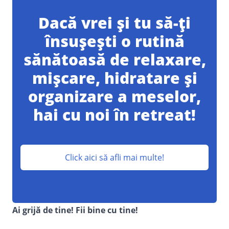
Dacă vrei și tu să-ți
însușești o rutină
sănătoasă de relaxare,
mișcare, hidratare și
organizare a meselor,
hai cu noi în retreat!
Click aici să afli mai multe!
Ai grijă de tine! Fii bine cu tine!