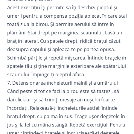
Acest exercițiu îți permite să îți deschizi pieptul și
umerii pentru a compensa poziția aplecat în care stai
toată ziua la birou. Și permite aerului să intre în
plămâni. Stai drept pe marginea scaunului. Lasă un
braț în lateral. Cu spatele drept, ridică brațul căzut
deasupra capului și apleacă-te pe partea opusă.
Schimbă părțile și repetă mișcarea. Întinde brațele în
spatele tău și ține marginile exterioare ale spătarului
scaunului. Împinge-ți pieptul afară.
7. Detensionarea încheieturii mâinii și a umărului
Când peste zi tot ce faci la birou este să tastezi, să
dai click-uri și să trimiți mesaje ai mușchii foarte
încordați. Relaxează-ți încheieturile astfel: întinde
brațul drept, cu palma în sus. Trage ușor degetele în
jos și la fel cu mâna stângă. Repetă exercițiul. Pentru
umeri: întinde-ți brațele și încrucișează-ți degetele.