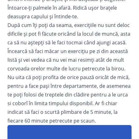
Întoarce-ți palmele în afară. Ridică ușor brațele
deasupra capului și întinde-te.
După cum îți poți da seama, exercițiile nu sunt deloc
dificile și pot fi făcute oricând la locul de muncă, asta
ca să nu aștepți să le faci tocmai când ajungi acasă.
Încearcă să faci măcar un exercițiu pe zi din această
listă și vei vedea că nu vei mai resimți atât de mult
corvoada orelor multe de lucru petrecute la birou.
Nu uita că poți profita de orice pauză oricât de mică,
pentru a face pași între departamente, de asemenea
te poți folosi de treptele din clădire pentru a le urca
si coborî în limita timpului disponibil. Ar fi chiar
indicat să faci o scurtă plimbare de 5 minute, la
fiecare 60 minute petrecute pe scaun.