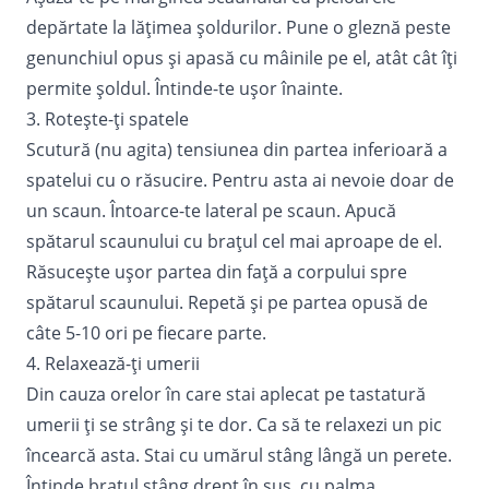
depărtate la lățimea șoldurilor. Pune o gleznă peste
genunchiul opus și apasă cu mâinile pe el, atât cât îți
permite șoldul. Întinde-te ușor înainte.
3. Rotește-ți spatele
Scutură (nu agita) tensiunea din partea inferioară a
spatelui cu o răsucire. Pentru asta ai nevoie doar de
un scaun. Întoarce-te lateral pe scaun. Apucă
spătarul scaunului cu brațul cel mai aproape de el.
Răsucește ușor partea din față a corpului spre
spătarul scaunului. Repetă și pe partea opusă de
câte 5-10 ori pe fiecare parte.
4. Relaxează-ți umerii
Din cauza orelor în care stai aplecat pe tastatură
umerii ți se strâng și te dor. Ca să te relaxezi un pic
încearcă asta. Stai cu umărul stâng lângă un perete.
Întinde brațul stâng drept în sus, cu palma