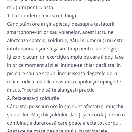
mulțumi pentru asta.
1. Fă întinderi zilnic (stretching)
Când stăm ore în șir aplecați deasupra tastaturii,
smartphone-urilor sau volanelor, acest lucru ne
afectează spatele, șoldurile, gâtul și umerii și nu este
întotdeauna ușor să găsim timp pentru a ne îngriji.
Îți explic acum un exercițiu simplu pe care îl poți face
în orice moment al zilei: întinde-te chiar dacă stai în
picioare sau pe scaun. Încrucișează degetele de la
mâini, ridică mâinile deasupra capului și împinge-te
în sus, încercând să te alungești practic.
2. Relaxează-ți șoldurile
Când stai pe scaun ore în șir, sunt afectați și mușchii
șoldurilor. Mușchii șoldului slăbiți și încordați devin o
combinație dureroasă care poate afecta tot corpul.
Așază-te pe marginea scaunului cu picioarele