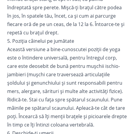
îndreptată spre perete. Mișcă-ți brațul către podea
în jos, în spatele tău, încet, ca și cum ai parcurge
fiecare oră de pe un ceas, de la 12 la 6. Întoarce-te și
repetă cu brațul drept.
5. Poziția câinelui pe jumătate
Această versiune a bine-cunoscutei poziții de yoga
este o întindere universală, pentru întregul corp,
care este deosebit de bună pentru mușchii ischio-
jambieri (mușchi care traversează articulațiile
șoldului și genunchiului și sunt responsabili pentru
mers, alergare, sărituri și multe alte activități fizice).
Ridică-te. Stai cu fața spre spătarul scaunului. Pune
mâinile pe spătarul scaunului. Apleacă-te cât de tare
poți. Încearcă să îți menții brațele și picioarele drepte
în timp ce îți întinzi coloana vertebrală.
6. Deschide-ți umerii