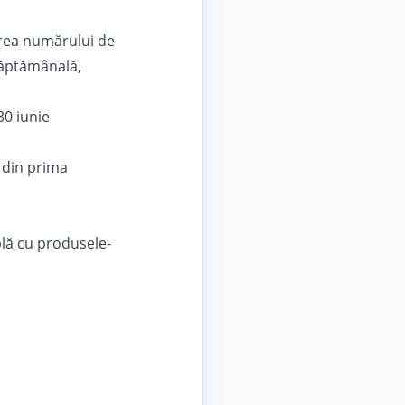
rea numărului de
săptămânală,
30 iunie
ă din prima
plă cu produsele-