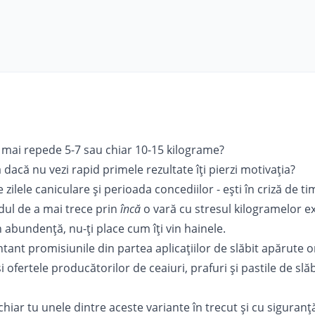
t mai repede 5-7 sau chiar 10-15 kilograme?
 dacă nu vezi rapid primele rezultate îți pierzi motivația?
 zilele caniculare și perioada concediilor - ești în criză de t
dul de a mai trece prin
încă
o vară cu stresul kilogramelor ex
n abundență, nu-ți place cum îți vin hainele.
entant promisiunile din partea aplicațiilor de slăbit apărute o
i ofertele producătorilor de ceaiuri, prafuri și pastile de slăb
chiar tu unele dintre aceste variante în trecut și cu siguranță