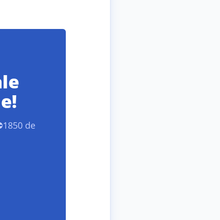
ale
e!
 ⛔1850 de