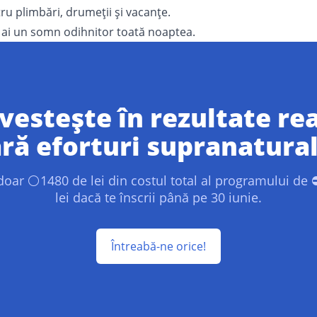
ru plimbări, drumeții și vacanțe.
 ai un somn odihnitor toată noaptea.
vestește în rezultate re
ără eforturi supranatural
 doar ⚪1480 de lei din costul total al programului de
lei dacă te înscrii până pe 30 iunie.
Întreabă-ne orice!