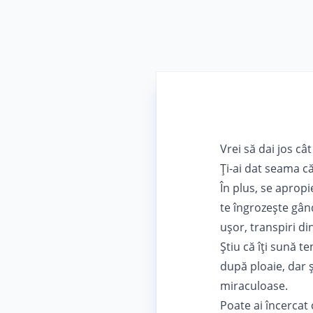
Vrei să dai jos câ
Ți-ai dat seama că
În plus, se apropie
te îngrozește gân
ușor, transpiri di
Știu că îți sună t
după ploaie, dar ș
miraculoase.
Poate ai încercat 