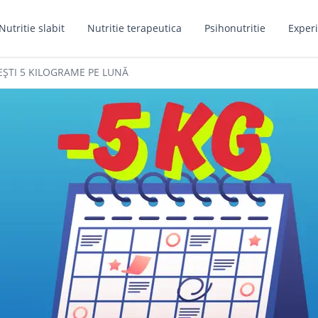
Nutritie slabit
Nutritie terapeutica
Psihonutritie
Experi
EȘTI 5 KILOGRAME PE LUNĂ