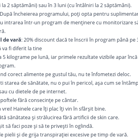
 la 2 săptămâni) sau în 3 luni (cu întâlniri la 2 săptămâni).
După încheierea programului, poți opta pentru suplimenta
ru intrarea într-un program de menținere cu monitorizare 
ră.
l de vară
: 20% discount dacă te înscrii în program până pe 
va fi diferit la tine
a 5 kilograme pe lună, iar primele rezultate vizibile apar înc
ogram.
nd corect alimente pe gustul tău, nu te înfometezi deloc.
ti starea de sănătate, nu o pui în pericol, așa cum se întâm
sau cu dietele de pe internet.
ci poftele fără consecințe pe cântar.
rei! Hainele care îți plac îți vin în sfârșit bine.
tă sănătatea și strălucirea fără artificii de skin care.
șit să faci poze și să te privești în oglindă.
ile pielii și de grija transpirației excesive pe timp de vară.