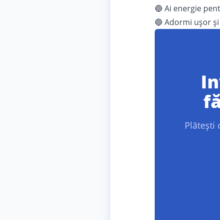
🔵 Ai energie pent
🔵 Adormi ușor și
In
f
Plătești