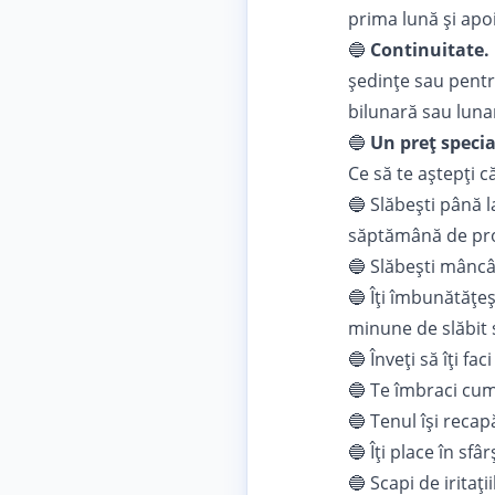
prima lună și apoi
🔵
Continuitate.
ședințe sau pent
bilunară sau luna
🔵
Un
preț specia
Ce să te aștepți că 
🔵 Slăbești până l
săptămână de pr
🔵 Slăbești mâncâ
🔵 Îți îmbunătățeș
minune de slăbit 
🔵 Înveți să îți fa
🔵 Te îmbraci cum v
🔵 Tenul își recapă
🔵 Îți place în sfâr
🔵 Scapi de iritați