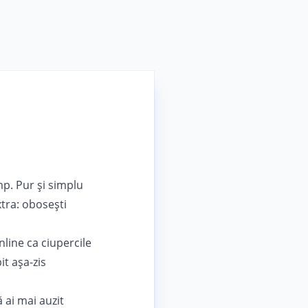
imp. Pur și simplu
tra: obosești
nline ca ciupercile
it așa-zis
 ai mai auzit