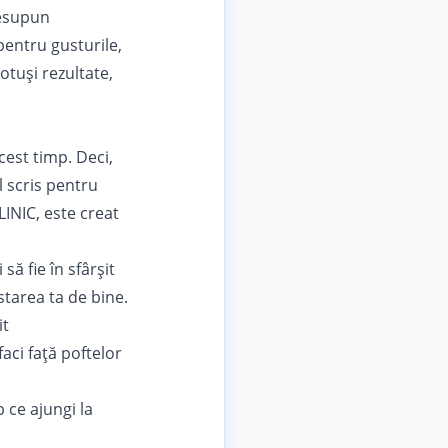
resupun
pentru gusturile,
otuși rezultate,
cest timp. Deci,
l scris pentru
LINIC, este creat
să fie în sfârșit
 starea ta de bine.
it
aci față poftelor
p ce ajungi la