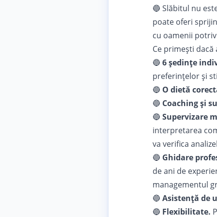
🔵 Slăbitul nu est
poate oferi spriji
cu oamenii potrivi
Ce primești dacă 
🔵
6 ședințe indi
preferințelor și st
🔵
O dietă corect
🔵
Coaching și s
🔵
Supervizare m
interpretarea com
va verifica analiz
🔵
Ghidare profe
de ani de experie
managementul greu
🔵
Asistență de 
🔵
Flexibilitate.
P