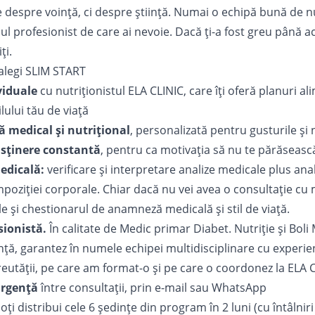
e despre voință, ci despre știință. Numai o echipă bună de nut
nul profesionist de care ai nevoie. Dacă ți-a fost greu până a
ți.
alegi SLIM START
viduale
cu nutriționistul ELA CLINIC, care îți oferă planuri 
ilului tău de viață
ă medical și nutrițional
, personalizată pentru gusturile și 
usținere constantă
, pentru ca motivația să nu te părăseasc
edicală:
verificare și interpretare analize medicale plus anal
poziției corporale. Chiar dacă nu vei avea o consultație cu m
ele și chestionarul de anamneză medicală și stil de viață.
sionistă.
În calitate de Medic primar Diabet. Nutriție și Boli
nță, garantez în numele echipei multidisciplinare cu experien
tății, pe care am format-o și pe care o coordonez la ELA C
urgență
între consultații, prin e-mail sau WhatsApp
oți distribui cele 6 ședințe din program în 2 luni (cu întâlni