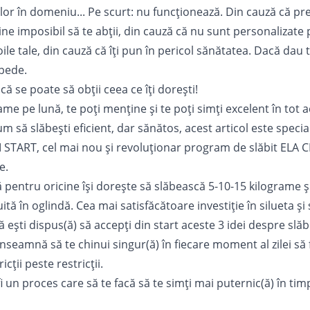
ilor în domeniu... Pe scurt:
nu funcționează
. Din cauză că p
ne imposibil să te abții, din cauză că nu sunt personalizate 
le tale, din cauză că îți pun în pericol sănătatea. Dacă dau t
pede.
ă se poate să obții ceea ce îți dorești!
rame pe lună, te poți menține și te poți simți excelent în tot a
cum să slăbești eficient, dar sănătos, acest articol este specia
M START
, cel mai nou și revoluționar program de slăbit ELA C
e.
ă pentru oricine își dorește să slăbească 5-10-15 kilograme și 
uită în oglindă. Cea mai satisfăcătoare investiție în silueta și
ești dispus(ă) să accepți din start aceste 3 idei despre slăb
înseamnă să te chinui singur(ă) în fiecare moment al zilei să f
ricții peste restricții.
fi un proces care să te facă să te simți mai puternic(ă) în tim