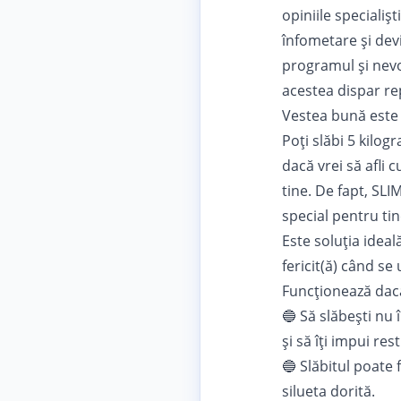
opiniile specialișt
înfometare și devi
programul și nevoi
acestea dispar re
Vestea bună este c
Poți slăbi 5 kilog
dacă vrei să afli 
tine. De fapt,
SLI
special pentru tin
Este soluția ideal
fericit(ă) când se 
Funcționează dacă 
🔵 Să slăbeşti nu 
și să îți impui rest
🔵 Slăbitul poate 
silueta dorită.