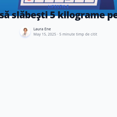
LIFESTYLE
ă slăbești 5 kilograme p
Laura Ene
Laura Ene
May 15, 2025
·
5
minute timp de citit