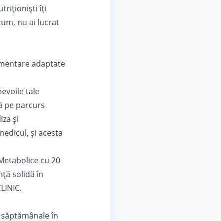
riționiști îți
cum, nu ai lucrat
alimentare adaptate
nevoile tale
ă pe parcurs
iza și
edicul, și acesta
 Metabolice cu 20
ță solidă în
LINIC.
ri săptămânale în