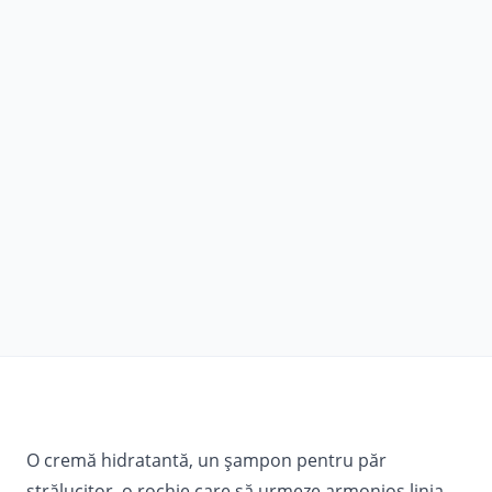
O cremă hidratantă, un șampon pentru păr
strălucitor, o rochie care să urmeze armonios linia