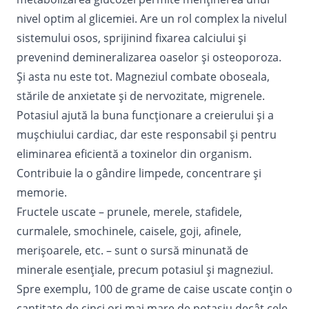
nivel optim al glicemiei. Are un rol complex la nivelul
sistemului osos, sprijinind fixarea calciului și
prevenind demineralizarea oaselor şi osteoporoza.
Și asta nu este tot. Magneziul combate oboseala,
stările de anxietate și de nervozitate, migrenele.
Potasiul ajută la buna funcționare a creierului și a
mușchiului cardiac, dar este responsabil și pentru
eliminarea eficientă a toxinelor din organism.
Contribuie la o gândire limpede, concentrare și
memorie.
Fructele uscate – prunele, merele, stafidele,
curmalele, smochinele, caisele, goji, afinele,
merișoarele, etc. – sunt o sursă minunată de
minerale esenţiale, precum potasiul şi magneziul.
Spre exemplu, 100 de grame de caise uscate conţin o
cantitate de cinci ori mai mare de potasiu decât cele