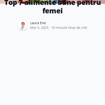
Top 7 alimente bune pentru
femei
Laura Ene
Laura Ene
Mar 6, 2025
·
10
minute timp de citit