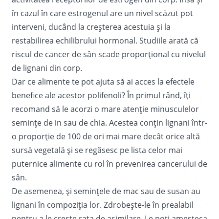
în cazul în care estrogenul are un nivel scăzut pot
interveni, ducând la creșterea acestuia și la
restabilirea echilibrului hormonal. Studiile arată că
riscul de cancer de sân scade proporțional cu nivelul
de lignani din corp.
Dar ce alimente te pot ajuta să ai acces la efectele
benefice ale acestor polifenoli? În primul rând, îți
recomand să le acorzi o mare atenție minusculelor
semințe de in sau de chia. Acestea conțin lignani într-
o proporție de 100 de ori mai mare decât orice altă
sursă vegetală și se regăsesc pe lista celor mai
puternice alimente cu rol în prevenirea cancerului de
sân.
De asemenea, și semințele de mac sau de susan au
lignani în compoziția lor. Zdrobește-le în prealabil
pentru a le crește rata de asimilare. Le poți amesteca