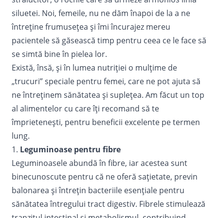
siluetei. Noi, femeile, nu ne dăm înapoi de la a ne
întreține frumusețea și îmi încurajez mereu
pacientele să găsească timp pentru ceea ce le face să
se simtă bine în pielea lor.
Există, însă, și în lumea nutriției o mulțime de
„trucuri” speciale pentru femei, care ne pot ajuta să
ne întreținem sănătatea și suplețea. Am făcut un top
al alimentelor cu care îți recomand să te
împrietenești, pentru beneficii excelente pe termen
lung.
1.
Leguminoase pentru fibre
Leguminoasele abundă în fibre, iar acestea sunt
binecunoscute pentru că ne oferă sațietate, previn
balonarea și întrețin bacteriile esenţiale pentru
sănătatea întregului tract digestiv. Fibrele stimulează
tranzitul intestinal şi metabolismul, contribuind