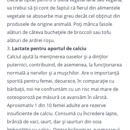
va trebui să ții cont de faptul că fierul din alimentele
vegetale se absoarbe mai greu decât cel obținut din
produsele de origine animală. Poți mânca fasole
alături de câteva buchețele de broccoli sau tofu
alături de ardrei roșu.
3.
Lactate pentru aportul de calciu
Calciul ajută la menținerea oaselor și a dinților
puternici, contribuind, de asemenea, la funcționarea
normală a nervilor și a mușchilor. Are o importanță
sporită pentru femei, deoarece, în comparație cu
bărbații, noi ne confruntăm cu un risc mai mare de
osteoporoză
pe măsură ce avansăm în vârstă.
Aproximativ 1 din 10 femei adulte are rezerve
insuficiente de calciu. Consumă cu încredere lapte,
brânză de vaci, iaurt, dar și iaurturi din soia
îmbogățite cu calciu. Dintre brânzeturi, parmezanul