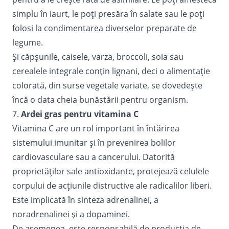
simplu în iaurt, le poți presăra în salate sau le poți
folosi la condimentarea diverselor preparate de
legume.
Și căpșunile, caisele, varza, broccoli, soia sau
cerealele integrale conțin lignani, deci o alimentație
colorată, din surse vegetale variate, se dovedește
încă o data cheia bunăstării pentru organism.
7.
Ardei gras pentru vitamina C
Vitamina C are un rol important în întărirea
sistemului imunitar și în
prevenirea bolilor
cardiovasculare
sau a cancerului. Datorită
proprietăților sale antioxidante, protejează celulele
corpului de acțiunile distructive ale radicalilor liberi.
Este implicată în sinteza adrenalinei, a
noradrenalinei și a dopaminei.
De asemenea, este responsabilă de producția de