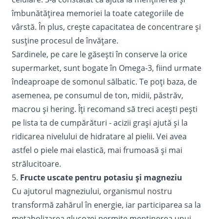
îmbunătățirea memoriei la toate categoriile de
vârstă. În plus, crește capacitatea de concentrare și
susține procesul de învățare.
Sardinele, pe care le găsești în conserve la orice
supermarket, sunt bogate în Omega-3, fiind urmate
îndeaproape de somonul sălbatic. Te poți baza, de
asemenea, pe consumul de ton, midii, păstrăv,
macrou şi hering. Îți recomand să treci acești pești
pe lista ta de cumpărături - acizii grași ajută și la
ridicarea nivelului de hidratare al pielii. Vei avea
astfel o piele mai elastică, mai frumoasă și mai
strălucitoare.
5.
Fructe uscate pentru potasiu şi magneziu
Cu ajutorul magneziului, organismul nostru
transformă zahărul în energie, iar participarea sa la
metabolizarea glucozei permite menținerea unui