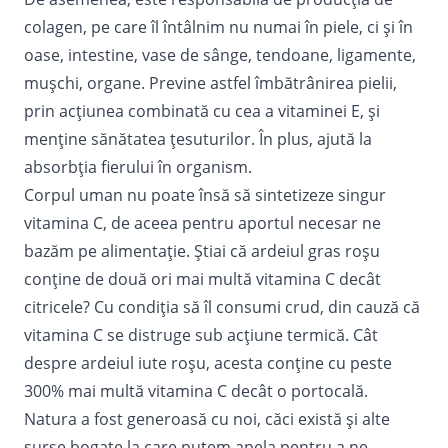
colagen, pe care îl întâlnim nu numai în piele, ci și în
oase, intestine, vase de sânge, tendoane, ligamente,
mușchi, organe. Previne astfel
îmbătrânirea pielii
,
prin acțiunea combinată cu cea a vitaminei E, și
menține sănătatea țesuturilor. În plus, ajută la
absorbția fierului în organism.
Corpul uman nu poate însă să sintetizeze singur
vitamina C, de aceea pentru aportul necesar ne
bazăm pe alimentație. Știai că ardeiul gras roşu
conține de două ori mai multă vitamina C decât
citricele? Cu condiția să îl consumi crud, din cauză că
vitamina C se distruge sub acțiune termică. Cât
despre ardeiul iute roșu, acesta conține cu peste
300% mai multă vitamina C decât o portocală.
Natura a fost generoasă cu noi, căci există și alte
surse bogate la care putem apela pentru a ne