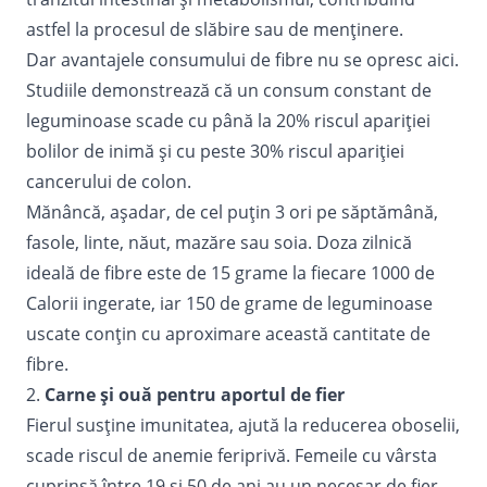
astfel la procesul de slăbire sau de menținere.
Dar avantajele consumului de fibre nu se opresc aici.
Studiile demonstrează că un consum constant de
leguminoase scade cu până la 20% riscul apariţiei
bolilor de inimă și cu peste 30% riscul apariţiei
cancerului de colon.
Mănâncă, așadar, de cel puțin 3 ori pe săptămână,
fasole, linte, năut, mazăre sau soia. Doza zilnică
ideală de fibre este de 15 grame la fiecare 1000 de
Calorii ingerate, iar 150 de grame de leguminoase
uscate conțin cu aproximare această cantitate de
fibre.
2.
Carne și ouă pentru aportul de fier
Fierul susține imunitatea, ajută la reducerea oboselii,
scade riscul de anemie feriprivă. Femeile cu vârsta
cuprinsă între 19 și 50 de ani au un necesar de fier