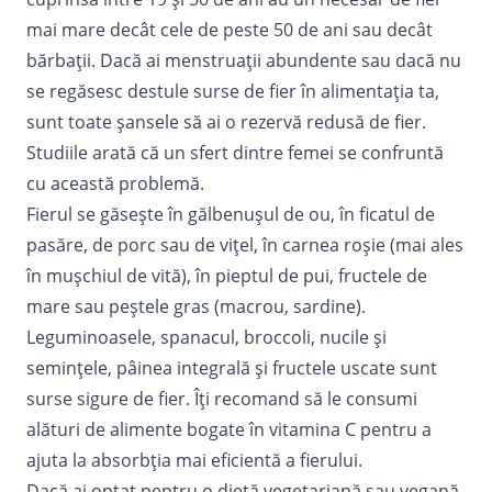
mai mare decât cele de peste 50 de ani sau decât
bărbații. Dacă ai menstruații abundente sau dacă nu
se regăsesc destule surse de fier în alimentația ta,
sunt toate șansele să ai o rezervă redusă de fier.
Studiile arată că un sfert dintre femei se confruntă
cu această problemă.
Fierul se găsește în gălbenușul de ou, în ficatul de
pasăre, de porc sau de vițel, în carnea roșie (mai ales
în mușchiul de vită), în pieptul de pui, fructele de
mare sau peștele gras (macrou, sardine).
Leguminoasele, spanacul, broccoli, nucile și
semințele, pâinea integrală și fructele uscate sunt
surse sigure de fier. Îți recomand să le consumi
alături de alimente bogate în vitamina C pentru a
ajuta la absorbția mai eficientă a fierului.
Dacă ai optat pentru o
dietă vegetariană
sau vegană,