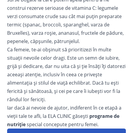
construi rezerve serioase de vitamina C: legumele
verzi consumate crude sau cât mai puțin preparate
termic (spanac, broccoli, sparanghel, varza de
Bruxelles), varza roșie, ananasul, fructele de pădure,
pepenele, căpșunile, pătrunjelul.
Ca femeie, te-ai obșinuit să prioritizezi în multe
situații nevoile celor dragi. Este un semn de iubire,
grijă și dedicare, dar nu uita că și ție însăți îți datorezi
aceeași atenție, inclusiv în ceea ce privește
alimentația și stilul de viață echilibrat. Dacă tu ești
fericită și sănătoasă, și cei pe care îi iubești vor fi la
rândul lor fericiți.
Iar dacă ai nevoie de ajutor, indiferent în ce etapă a
vieții tale te afli, la ELA CLINIC găsești
programe de
nutriție
special concepute pentru femei.