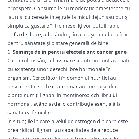
proaspete. Consumă-le cu moderație amestecate cu
iaurt și cu cereale integrale la micul dejun sau pur și
simplu ca gustare între mese. Îți vor potoli rapid
pofta de dulce, aducându-ți în același timp beneficii
pentru sănătate și o stare generală de bine.
6.
Semințe de in pentru efectele anticancerigene
Cancerul de sân, cel ovarian sau uterin sunt asociate
cu existența unor
dezechilibre hormonale
în
organism. Cercetătorii în domeniul nutriției au
descoperit ce rol extraordinar au compușii din
plante numiți lignani în menținerea echilibrului
hormonal, având astfel o contribuție esențială la
sănătatea femeilor.
În situațiile în care nivelul de estrogen din corp este
prea ridicat, lignanii au capacitatea de a reduce
activitatea receptorilor de estrogen din corp. Însă și