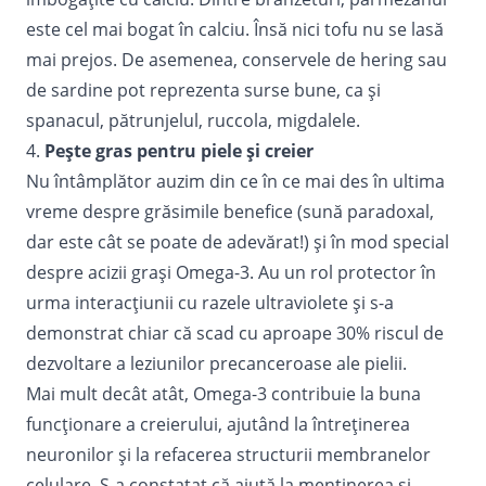
este cel mai bogat în calciu. Însă nici tofu nu se lasă
mai prejos. De asemenea, conservele de hering sau
de sardine pot reprezenta surse bune, ca și
spanacul, pătrunjelul, ruccola, migdalele.
4.
Pește gras pentru piele și creier
Nu întâmplător auzim din ce în ce mai des în ultima
vreme despre grăsimile benefice (sună paradoxal,
dar este cât se poate de adevărat!) și în mod special
despre acizii graşi Omega-3. Au un rol protector în
urma interacțiunii cu razele ultraviolete și s-a
demonstrat chiar că scad cu aproape 30% riscul de
dezvoltare a leziunilor precanceroase ale pielii.
Mai mult decât atât, Omega-3 contribuie la
buna
funcționare a creierului
, ajutând la întreținerea
neuronilor şi la refacerea structurii membranelor
celulare. S-a constatat că ajută la menținerea și