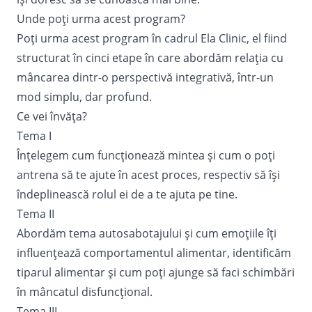
Unde poți urma acest program?
Poți urma acest program în cadrul Ela Clinic, el fiind
structurat în cinci etape în care abordăm relația cu
mâncarea dintr-o perspectivă integrativă, într-un
mod simplu, dar profund.
Ce vei învăța?
Tema I
Înțelegem cum funcționează mintea și cum o poți
antrena să te ajute în acest proces, respectiv să își
îndeplinească rolul ei de a te ajuta pe tine.
Tema II
Abordăm tema autosabotajului și cum emoțiile îți
influențează comportamentul alimentar, identificăm
tiparul alimentar și cum poți ajunge să faci schimbări
în mâncatul disfuncțional.
Tema III