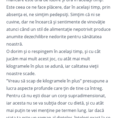
Este ceea ce ne face plăcere, dar în același timp, prin
absența ei, ne simțim pedepsiți. Simțim că ni se
cuvine, dar ne încearcă și sentimente de vinovăție
atunci când un stil de alimentație nepotrivit produce
anumite dezechilibre nedorite pentru sănătatea
noastră.
O dorim și o respingem în același timp, și cu cât
jucăm mai mult acest joc, cu atât mai mult
kilogramele în plus se adună, iar calitatea vieții
noastre scade.
”Vreau să scap de kilogramele în plus” presupune a
lucra aspecte profunde care țin de tine ca întreg.
Pentru că nu ești doar un corp supradimensionat,
iar acesta nu se va subția doar cu
dietă
, și cu atât
mai puțin te vei menține pe termen lung. Iar dacă
viața ta este un roman al dietelor, înțelegi exact la ce