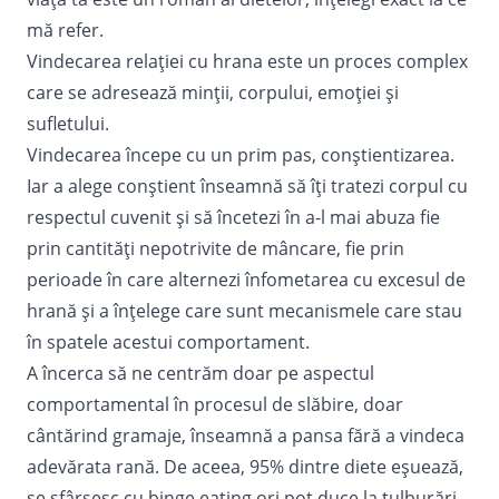
mă refer.
Vindecarea relației cu hrana este un proces complex
care se adresează minții, corpului, emoției și
sufletului.
Vindecarea începe cu un prim pas, conștientizarea.
Iar a alege conștient înseamnă să îți tratezi corpul cu
respectul cuvenit și să încetezi în a-l mai abuza fie
prin cantități nepotrivite de mâncare, fie prin
perioade în care alternezi înfometarea cu excesul de
hrană și a înțelege care sunt mecanismele care stau
în spatele acestui comportament.
A încerca să ne centrăm doar pe aspectul
comportamental în procesul de slăbire, doar
cântărind gramaje, înseamnă a pansa fără a vindeca
adevărata rană. De aceea, 95% dintre diete eșuează,
se sfârșesc cu binge eating ori pot duce la tulburări