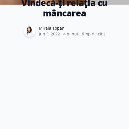
Vindecă-ți relația cu
mâncarea
Mirela Topan
Mirela Topan
Jun 9, 2022
·
4
minute timp de citit