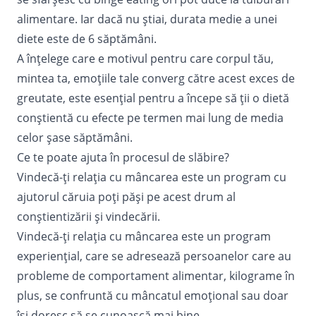
alimentare. Iar dacă nu știai, durata medie a unei
diete este de 6 săptămâni.
A înțelege care e motivul pentru care corpul tău,
mintea ta, emoțiile tale converg către acest exces de
greutate, este esențial pentru a începe să ții o dietă
conștientă cu efecte pe termen mai lung de media
celor șase săptămâni.
Ce te poate ajuta în procesul de slăbire?
Vindecă-ți relația cu mâncarea
este un program cu
ajutorul căruia poți păși pe acest drum al
conștientizării și vindecării.
Vindecă-ți relația cu mâncarea este un program
experiențial, care se adresează persoanelor care au
probleme de comportament alimentar, kilograme în
plus, se confruntă cu mâncatul emoțional sau doar
își doresc să se cunoască mai bine.