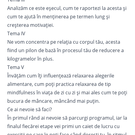
Analizăm ce este eșecul, cum te raportezi la acesta și
cum te ajută în menținerea pe termen lung și
creșterea motivației.
Tema IV
Ne vom concentra pe relația cu corpul tău, acesta
fiind un pilon de bază în procesul tău de reducere a
kilogramelor în plus.
Tema V
Învățăm cum îți influențează relaxarea alegerile
alimentare, cum poți practica relaxarea de tip
mindfulness în viața de zi cu zi și mai ales cum te poți
bucura de mâncare, mâncând mai puțin.
Ce ai nevoie să faci?
În primul rând ai nevoie să parcurgi programul, iar la
finalul fiecărei etape vei primi un caiet de lucru cu
exerciții pe care le poți face când dorești tu, în ritmul