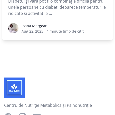
Diabetul și vara pot fi o combinație dificilă pentru
unele persoane cu diabet, deoarece temperaturile
ridicate și activitățile ...
Ioana Mergeani
Ioana Mergeani
Aug 22, 2023
·
4
minute timp de citit
Footer
Centru de Nutriție Metabolică și Psihonutriție
Facebook
Instagram
YouTube