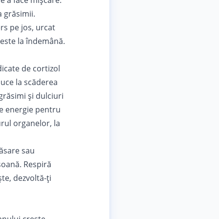
de a face mișcare.
 grăsimii.
rs pe jos, urcat
ți este la îndemână.
icate de cortizol
 duce la scăderea
grăsimi și dulciuri
ze energie pentru
rul organelor, la
lăsare sau
rsoană. Respiră
te, dezvoltă-ți