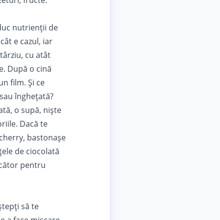
turi, fructe.
duc nutrienții de
ât e cazul, iar
târziu, cu atât
te. După o cină
n film. Și ce
sau înghețată?
tă, o supă, niște
riile. Dacă te
i cherry, bastonașe
țele de ciocolată
ăcător pentru
ștepți să te