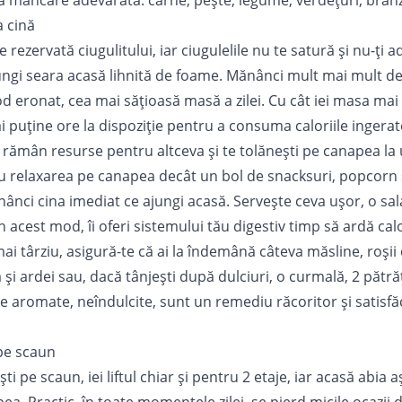
a mâncare adevărată: carne, pește, legume, verdețuri, brânze
a cină
 rezervată ciugulitului, iar ciugulelile nu te satură și nu-ți a
ungi seara acasă lihnită de foame. Mănânci mult mai mult dec
d eronat, cea mai sățioasă masă a zilei. Cu cât iei masa mai 
i puține ore la dispoziție pentru a consuma caloriile ingera
 rămân resurse pentru altceva și te tolănești pe canapea la u
 relaxarea pe canapea decât un bol de snacksuri, popcorn 
ânci cina imediat ce ajungi acasă. Servește ceva ușor, o sala
În acest mod, îi oferi sistemului tău digestiv timp să ardă calo
mai târziu, asigură-te că ai la îndemână câteva măsline, roși
 și ardei sau, dacă tânjești după dulciuri, o curmală, 2 pătră
le aromate, neîndulcite, sunt un remediu răcoritor și satisf
 pe scaun
i pe scaun, iei liftul chiar și pentru 2 etaje, iar acasă abia a