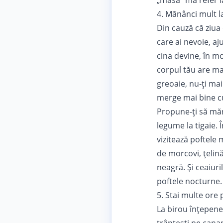
„masă” mă refer l
4. Mănânci mult l
Din cauză că ziua e
care ai nevoie, aj
cina devine, în mo
corpul tău are ma
greoaie, nu-ți mai
merge mai bine cu
Propune-ți să măn
legume la tigaie. 
vizitează poftele 
de morcovi, țelină
neagră. Și ceaiuri
poftele nocturne.
5. Stai multe ore
La birou înțepeneșt