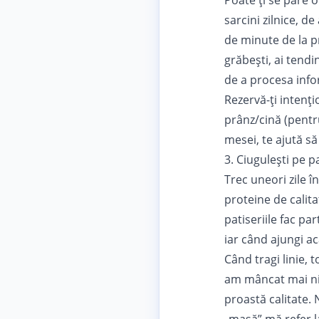
Poate ți se pare o
sarcini zilnice, 
de minute de la p
grăbești, ai tendi
de a procesa infor
Rezervă-ți intenți
prânz/cină (pentr
mesei, te ajută să 
3. Ciugulești pe pa
Trec uneori zile î
proteine de calita
patiseriile fac par
iar când ajungi aca
Când tragi linie, 
am mâncat mai nim
proastă calitate. 