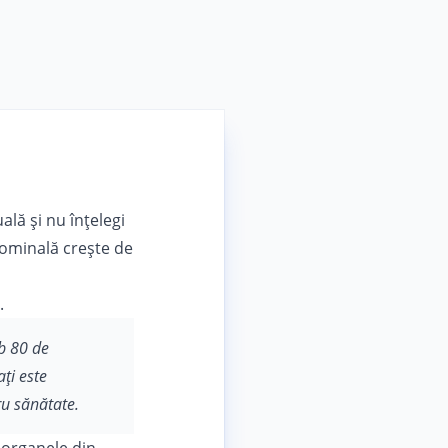
ală și nu înțelegi
ominală crește de
.
b 80 de
aţi este
ru sănătate.