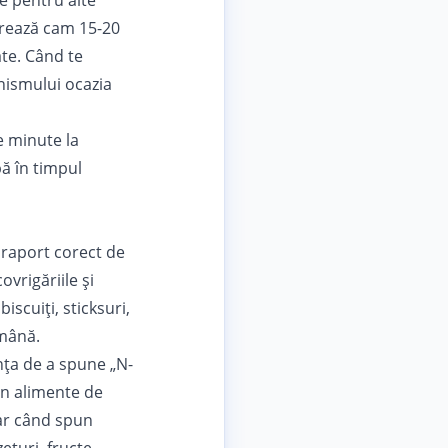
e pentru alte
urează cam 15-20
ate. Când te
anismului ocazia
e minute la
ă în timpul
n raport corect de
vrigăriile și
biscuiți, sticksuri,
 mână.
ința de a spune „N-
in alimente de
Iar când spun