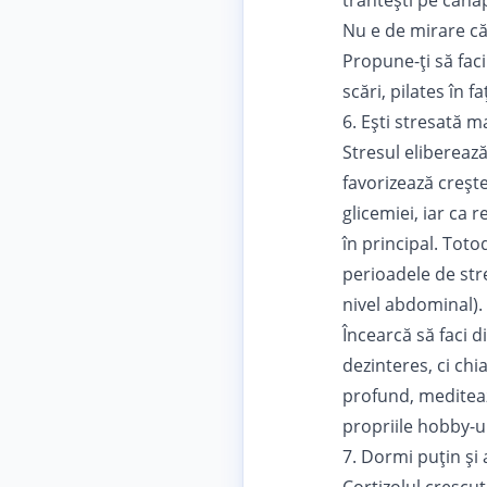
trântești pe canap
Nu e de mirare că
Propune-ți să fac
scări, pilates în f
6. Ești stresată m
Stresul
eliberează
favorizează crește
glicemiei, iar ca r
în principal. Tot
perioadele de stre
nivel abdominal).
Încearcă să faci d
dezinteres, ci chi
profund, meditează
propriile hobby-ur
7. Dormi puțin și 