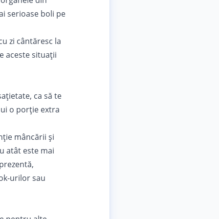
organele din
ai serioase boli pe
u zi cântăresc la
e aceste situații
ațietate, ca să te
ui o porție extra
nție mâncării și
u atât este mai
 prezentă,
ok-urilor sau