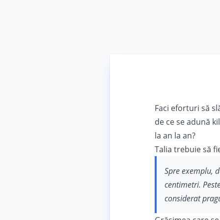
Faci eforturi să s
de ce se adună ki
la an la an?
Talia trebuie să f
Spre exemplu, da
centimetri. Peste
considerat prag