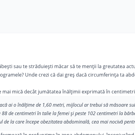
lăbești sau te străduiești măcar să te menții la greutatea actu
logramele? Unde crezi că dai greș dacă
circumferința
ta abd
ie mai mică decât jumătatea înălţimii exprimată în centimetri
că ai o înălţime de 1,60 metri, mijlocul ar trebui să măsoare su
 88 de centimetri în talie la femei și peste 102 centimetri la bărb
ul de la care începe obezitatea abdominală, cea mai nocivă pent