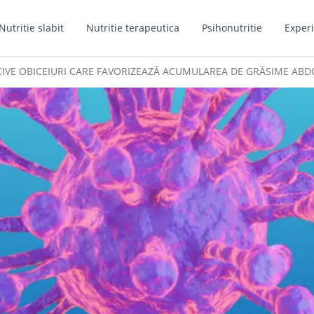
Nutritie slabit
Nutritie terapeutica
Psihonutritie
Experi
OCIVE OBICEIURI CARE FAVORIZEAZĂ ACUMULAREA DE GRĂSIME AB