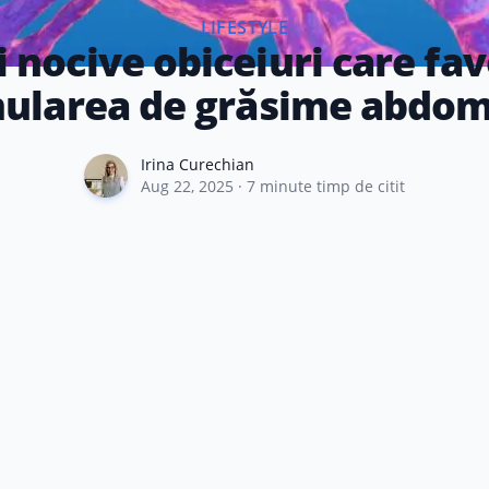
LIFESTYLE
 nocive obiceiuri care fa
ularea de grăsime abdom
Irina Curechian
Irina Curechian
Aug 22, 2025
·
7
minute timp de citit