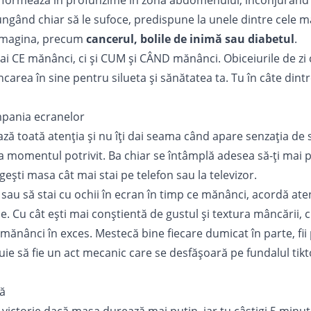
 formează în profunzime în zona abdomenului, înconjurând 
jungând chiar să le sufoce, predispune la unele dintre cele m
 imagina, precum
cancerul, bolile de inimă sau diabetul
.
 CE mănânci, ci și CUM și CÂND mănânci. Obiceiurile de zi c
carea în sine pentru silueta și sănătatea ta. Tu în câte dintr
mpania ecranelor
ază toată atenția și nu îți dai seama când apare senzația de s
la momentul potrivit. Ba chiar se întâmplă adesea să-ți mai p
ești masa cât mai stai pe telefon sau la televizor.
 sau să stai cu ochii în ecran în timp ce mănânci, acordă ate
. Cu cât ești mai conștientă de gustul și textura mâncării, c
mănânci în exces. Mestecă bine fiecare dumicat în parte, fii
ie să fie un act mecanic care se desfășoară pe fundalul tikt
ă