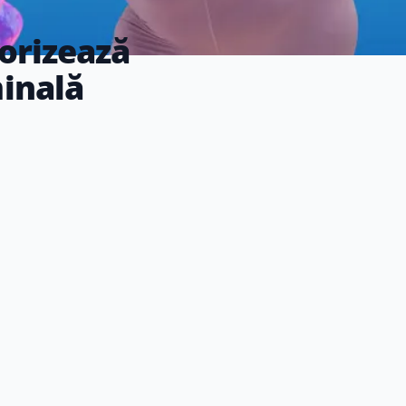
vorizează
inală