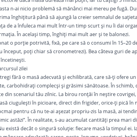
 victorie dacă masa durează mai puțin, iar tu câștigi 5 minut
de asta n-ai nicio problemă să mănânci mai mereu pe fugă. D
rima înghițitură până să ajungă la creier semnalul de sațiet
nța de a înfuleca mai mult într-un timp scurt și nu îi dai org
mația. În același timp, înghiți mai mult aer și te balonezi.
onat o porție potrivită, fixă, pe care să o consumi în 15–20 d
u început, poți chiar să cronometrezi). Bea câteva guri de ap
încetinești.
rcursul zilei
ntregi fără o masă adecvată și echilibrată, care să-ți ofere u
te, carbohidrați complecși și grăsimi sănătoase. În schimb, co
te din scenariul tău zilnic. La birou ronțăi în neștire covrigei, 
să ciugulești în picioare, direct din frigider, orice-ți pică în
tocmai pentru că nu te-ai așezat propriu-zis la masă, ai tend
ic astăzi”. În realitate, s-au acumulat cantități prea mari d
Nu există decât o singură soluție: fiecare masă la timpul ei. 