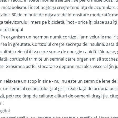
ea. Practic, în toate momentele zilei, se pierd micile ocazii 
 metabolismul încetinește și crește tendința de acumulare a
i zilnic 30 de minute de mișcare de intensitate moderată: me
ața televizorului, mers pe bicicletă, înot - orice îți place sau î
ai tot timpul
 în organism un hormon numit cortizol, iar nivelurile mai rid
rea în greutate. Cortizolul crește secreția de insulină, asta
ezultat creierul îți va cere surse de energie rapidă: făinoase, 
odată, cortizolul trimite un semnal către organism să stoche
s. Grăsimea astfel stocată se depune mai ales visceral (în ju
in relaxare un scop în sine - nu, nu este un semn de lene de
ar un semn al respectului și al grijii reale față de propria pe
, petrece timp de calitate alături de oamenii dragi ție, citeș
i.
agitat