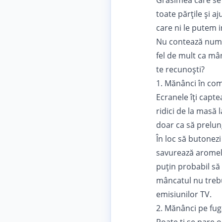
Grăsimea care se
toate părțile și a
care ni le putem
Nu contează numai
fel de mult ca mân
te recunoști?
1. Mănânci în co
Ecranele îți capte
ridici de la masă 
doar ca să prelung
În loc să butonezi
savurează aromele
puțin probabil să 
mâncatul nu trebu
emisiunilor TV.
2. Mănânci pe fug