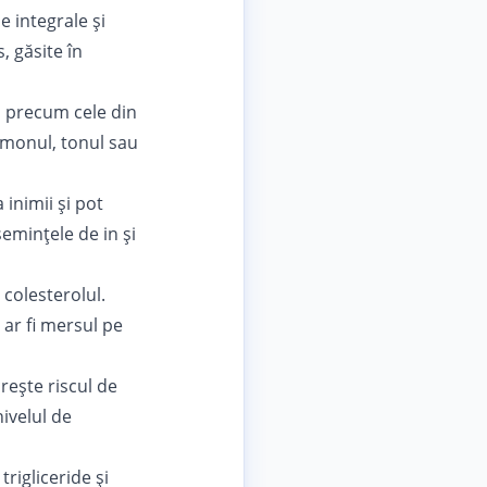
e integrale și
 găsite în
, precum cele din
somonul, tonul sau
inimii și pot
emințele de in și
 colesterolul.
 ar fi mersul pe
rește riscul de
ivelul de
rigliceride și