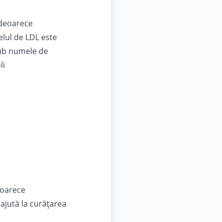
 deoarece
velul de LDL este
sub numele de
li
eoarece
 ajută la curățarea