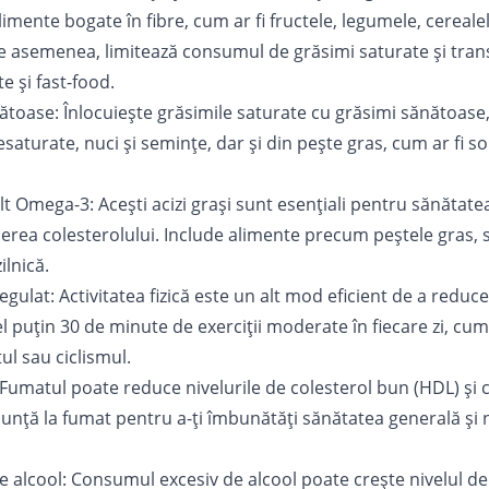
mente bogate în fibre, cum ar fi fructele, legumele, cerealel
 asemenea, limitează consumul de grăsimi saturate și trans,
e și fast-food.
ătoase: Înlocuiește grăsimile saturate cu grăsimi sănătoase
esaturate, nuci și semințe, dar și din pește gras, cum ar fi 
Omega-3: Acești acizi grași sunt esențiali pentru sănătatea 
cerea colesterolului. Include alimente precum peștele gras, s
ilnică.
 regulat: Activitatea fizică este un alt mod eficient de a reduce
el puțin 30 de minute de exerciții moderate în fiecare zi, cum
tul sau ciclismul.
 Fumatul poate reduce nivelurile de colesterol bun (HDL) și c
nunță la fumat pentru a-ți îmbunătăți sănătatea generală și n
alcool: Consumul excesiv de alcool poate crește nivelul de t