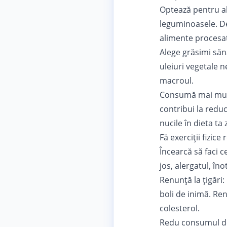
Optează pentru ali
leguminoasele. De
alimente procesat
Alege grăsimi săn
uleiuri vegetale n
macroul.
Consumă mai mult 
contribui la redu
nucile în dieta ta z
Fă exerciții fizice
Încearcă să faci c
jos, alergatul, îno
Renunță la țigări:
boli de inimă. Re
colesterol.
Redu consumul de 