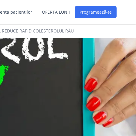
enta pacientilor
OFERTA LUNII
Programează-te
A REDUCE RAPID COLESTEROLUL RĂU