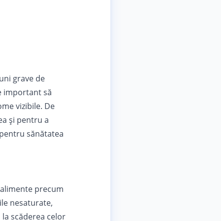
iuni grave de
te important să
me vizibile. De
ea și pentru a
 pentru sănătatea
în alimente precum
mile nesaturate,
i la scăderea celor