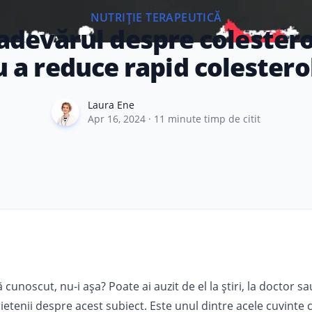
NUTRIȚIE TERAPEUTICĂ
devărul despre colesterol
 a reduce rapid colestero
Laura Ene
Laura Ene
Apr 16, 2024
·
11
minute timp de citit
 cunoscut, nu-i așa? Poate ai auzit de el la știri, la doctor sa
rietenii despre acest subiect. Este unul dintre acele cuvinte 