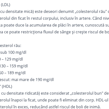
 (LDL)
 cu densitate mică) este deseori denumit „colesterolul rău"
rolul din ficat în restul corpului, inclusiv în artere. Când ni
sta poate duce la acumularea de plăci în artere, cunoscută 
a ce poate restricționa fluxul de sânge și crește riscul de bo
esterol rău:
 sub 100 mg/dl
 – 129 mg/dl
 130 – 159 mg/dl
160 – 189 mg/dl
rescut: mai mare de 190 mg/dl
" (HDL)
 cu densitate ridicată) este considerat „colesterolul bun" d
rolul înapoi la ficat, unde poate fi eliminat din corp. HDL-ul
terolul în exces, reducând astfel riscul de boli de inimă.