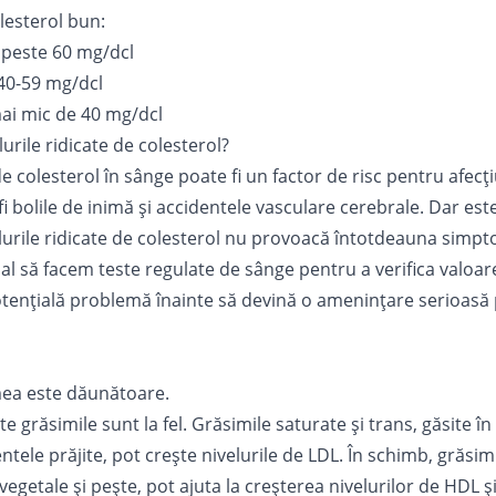
lesterol bun:
 peste 60 mg/dcl
 40-59 mg/dcl
mai mic de 40 mg/dcl
rile ridicate de colesterol?
de colesterol
în sânge poate fi un factor de risc pentru afecț
i bolile de inimă și accidentele vasculare cerebrale. Dar es
lurile ridicate de colesterol nu provoacă întotdeauna simpto
al să facem teste regulate de sânge pentru a verifica valoar
potențială problemă înainte să devină o amenințare serioasă
ea este dăunătoare.
e grăsimile sunt la fel. Grăsimile saturate și trans, găsite 
mentele prăjite, pot crește nivelurile de LDL. În schimb, grăsi
e vegetale și pește, pot ajuta la creșterea nivelurilor de HDL ș