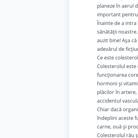
planeze în aerul d
important pentru
Înainte de a intra
sănătății noastre.
auzit bine! Așa c
adevărul de ficțiu
Ce este colesterol
Colesterolul este 
funcționarea core
hormoni și vitami
plăcilor în artere
accidentul vascul
Chiar dacă organi
îndeplini aceste 
carne, ouă și pro
Colesterolul rău ș