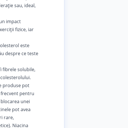
rație sau, ideal,
 un impact
ciții fizice, iar
colesterol este
ău despre ce teste
fibrele solubile,
colesterolului.
te produse pot
 frecvent pentru
n blocarea unei
tinele pot avea
i rare,
tice). Niacina