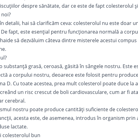
iscuțiilor despre sănătate, dar ce este de fapt colesterolul ș
 noi?
 în detalii, hai să clarificăm ceva: colesterolul nu este doar u
 De fapt, este esențial pentru funcționarea normală a corpul
ă haide să dezvăluim câteva dintre misterele acestui compus
ne.
ul?
o substanță grasă, ceroasă, găsită în sângele nostru. Este e
ctă a corpului nostru, deoarece este folosit pentru produce
na D. Cu toate acestea, prea mult colesterol poate duce la
, creând un risc crescut de boli cardiovasculare, cum ar fi ata
ar cerebral
.
smul nostru poate produce cantități suficiente de colesterol
funcții, acesta este, de asemenea, introdus în organism pri
duse lactate.
i colesterolul bun