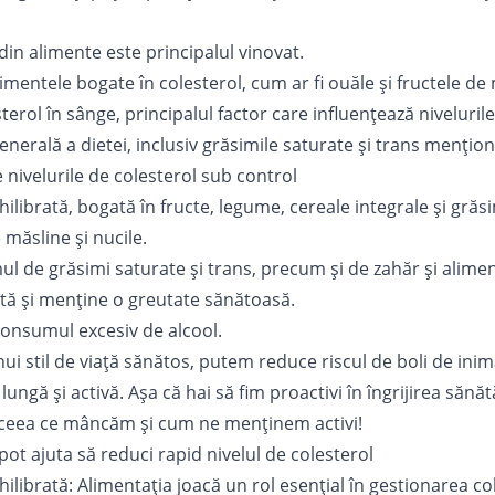
din alimente este principalul vinovat.
imentele bogate în colesterol, cum ar fi ouăle și fructele de
sterol în sânge, principalul factor care influențează niveluril
nerală a dietei, inclusiv grăsimile saturate și trans mențion
nivelurile de colesterol sub control
ilibrată, bogată în fructe, legume, cereale integrale și grăs
 măsline și nucile.
l de grăsimi saturate și trans, precum și de zahăr și alime
tă și menține o greutate sănătoasă.
consumul excesiv de alcool.
ui stil de viață sănătos, putem reduce riscul de boli de ini
ungă și activă. Așa că hai să fim proactivi în îngrijirea sănăt
 ceea ce mâncăm și cum ne menținem activi!
pot ajuta să reduci rapid nivelul de colesterol
ilibrată: Alimentația joacă un rol esențial în gestionarea col