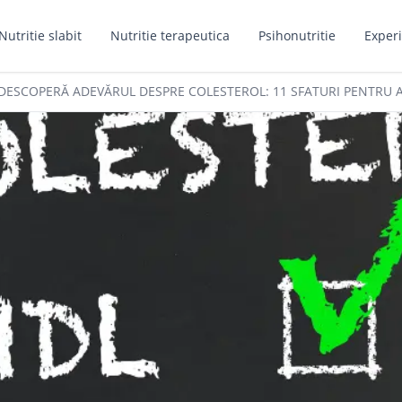
Nutritie slabit
Nutritie terapeutica
Psihonutritie
Experi
DESCOPERĂ ADEVĂRUL DESPRE COLESTEROL: 11 SFATURI PENTRU 