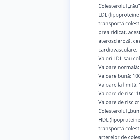
Colesterolul „rău"
LDL (lipoproteine
transportă coleste
prea ridicat, ace
ateroscleroză, cee
cardiovasculare.
Valori LDL sau col
Valoare normală:
Valoare bună: 100
Valoare la limită:
Valoare de risc: 
Valoare de risc c
Colesterolul „bun
HDL (lipoproteine
transportă coleste
arterelor de coles