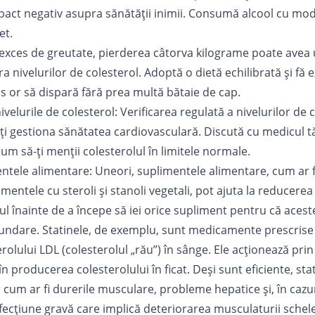
act negativ asupra sănătății inimii. Consumă alcool cu mode
et.
 exces de greutate, pierderea câtorva kilograme poate avea
 nivelurilor de colesterol. Adoptă o dietă echilibrată și fă exer
us or să dispară fără prea multă bătaie de cap.
ivelurile de colesterol: Verificarea regulată a nivelurilor de 
-ți gestiona sănătatea cardiovasculară. Discută cu
medicul
t
 cum să-ți menții colesterolul în limitele normale.
ntele alimentare: Uneori, suplimentele alimentare, cum ar fi 
mentele cu steroli și stanoli vegetali, pot ajuta la reducerea 
ul înainte de a începe să iei orice supliment pentru că aces
cundare. Statinele, de exemplu, sunt medicamente prescrise
olului LDL (colesterolul „rău”) în sânge. Ele acționează pri
n producerea colesterolului în ficat. Deși sunt eficiente, sta
cum ar fi durerile musculare, probleme hepatice și, în cazur
fecțiune gravă care implică deteriorarea musculaturii schele