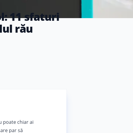
: 11 sfaturi
lul rău
u poate chiar ai
care par să