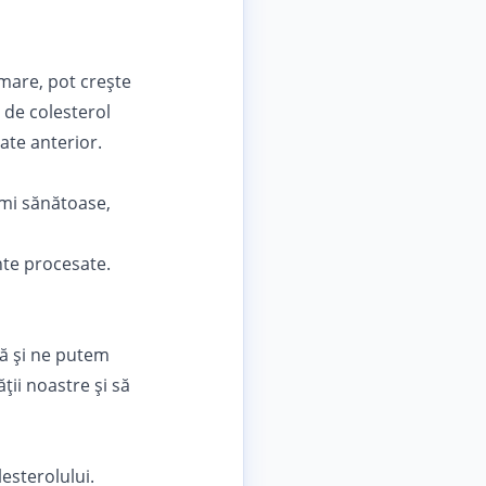
 mare, pot crește
e de colesterol
ate anterior.
imi sănătoase,
nte procesate.
mă și ne putem
ății noastre și să
esterolului.