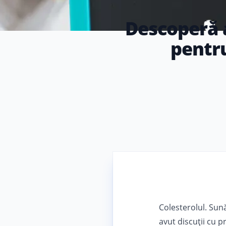
Descoperă a
pentru
Colesterolul. Sună
avut discuții cu p