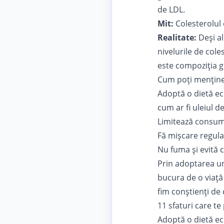
de LDL.
Mit:
Colesterolul 
Realitate:
Deși al
nivelurile de cole
este compoziția ge
Cum poți menține 
Adoptă o dietă ech
cum ar fi uleiul de
Limitează consumu
Fă mișcare regula
Nu fuma și evită 
Prin adoptarea un
bucura de o viață l
fim conștienți de
11
sfaturi
care te 
Adoptă o dietă ech