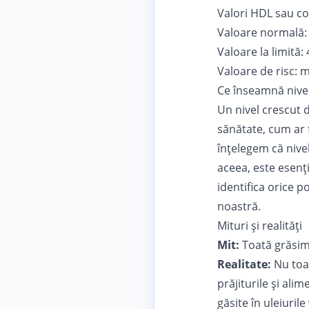
Valori HDL sau co
Valoare normală:
Valoare la limită:
Valoare de risc: 
Ce înseamnă nivelu
Un
nivel crescut 
sănătate, cum ar f
înțelegem că nive
aceea, este esenți
identifica orice 
noastră.
Mituri și realități
Mit:
Toată grăsim
Realitate:
Nu toat
prăjiturile și ali
găsite în uleiuril