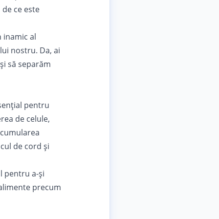
i de ce este
n inamic al
ui nostru. Da, ai
 și să separăm
sențial pentru
rea de celule,
 acumularea
cul de cord și
 pentru a-și
n alimente precum