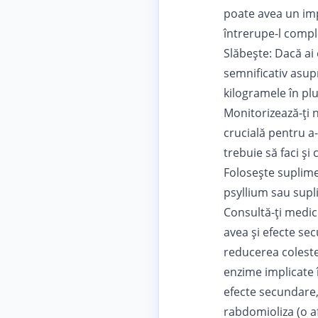
poate avea un imp
întrerupe-l compl
Slăbește: Dacă ai
semnificativ asupra
kilogramele în pl
Monitorizează-ți n
crucială pentru a
trebuie să faci și
Folosește suplime
psyllium sau supli
Consultă-ți medic
avea și efecte se
reducerea colester
enzime implicate î
efecte secundare, 
rabdomioliza (o a