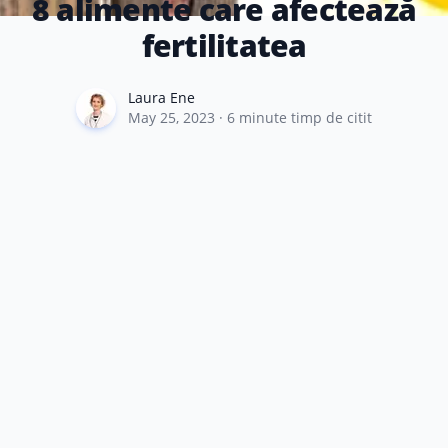
8 alimente care afectează
fertilitatea
Laura Ene
Laura Ene
May 25, 2023
·
6
minute timp de citit