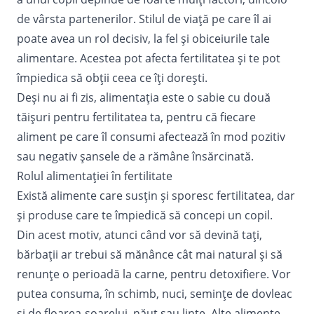
de vârsta partenerilor. Stilul de viaţă pe care îl ai
poate avea un rol decisiv, la fel şi obiceiurile tale
alimentare. Acestea pot afecta fertilitatea şi te pot
împiedica să obţii ceea ce îţi doreşti.
Deşi nu ai fi zis, alimentaţia este o sabie cu două
tăişuri pentru fertilitatea ta, pentru că fiecare
aliment pe care îl consumi afectează în mod pozitiv
sau negativ şansele de a rămâne însărcinată.
Rolul alimentației în fertilitate
Există alimente care susţin şi sporesc fertilitatea, dar
şi produse care te împiedică să concepi un copil.
Din acest motiv, atunci când vor să devină taţi,
bărbații ar trebui să mănânce cât mai natural și să
renunțe o perioadă la carne, pentru detoxifiere. Vor
putea consuma, în schimb, nuci, semințe de dovleac
și de floarea-soarelui, năut sau linte. Alte alimente