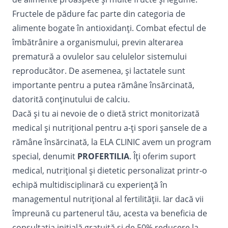
Fructele de pădure fac parte din categoria de
alimente bogate în antioxidanţi. Combat efectul de
îmbătrânire a organismului, previn alterarea
prematură a ovulelor sau celulelor sistemului
reproducător. De asemenea, şi lactatele sunt
importante pentru a putea rămâne însărcinată,
datorită conţinutului de calciu.
Dacă și tu ai nevoie de o dietă strict monitorizată
medical și nutrițional pentru a-ți spori șansele de a
rămâne însărcinată, la ELA CLINIC avem un program
special, denumit
PROFERTILIA
. Îți oferim suport
medical, nutrițional și dietetic personalizat printr-o
echipă multidisciplinară cu experiență în
managementul nutrițional al fertilității. Iar dacă vii
împreună cu partenerul tău, acesta va beneficia de
consultația inițială gratuită și de 50% reducere la