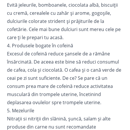
Evită jeleurile, bomboanele, ciocolata albă, biscuiţii
cu cremă, cerealele cu zahăr şi arome, gogoşile,
dulciurile colorate strident şi prăjiturile de la
cofetărie. Cele mai bune dulciuri sunt mereu cele pe
care ţi le prepari tu acasă.
4. Produsele bogate în cofeină
Excesul de cofeină reduce şansele de a rămâne
însărcinată. De aceea este bine să reduci consumul
de cafea, cola şi ciocolată. O cafea şi o cană verde de
ceai pe zi sunt suficiente. De ce? Se pare că un
consum prea mare de cofeină reduce activitatea
musculară din trompele uterine, încetinind
deplasarea ovulelor spre trompele uterine.
5. Mezelurile
Nitraţii si nitriţii din slănină, şuncă, salam şi alte
produse din carne nu sunt recomandate