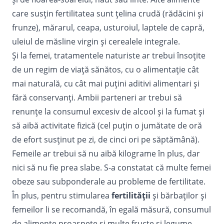
care susţin fertilitatea sunt țelina crudă (rădăcini și
frunze), mărarul, ceapa, usturoiul, laptele de capră,
uleiul de măsline virgin și cerealele integrale.
Și la femei, tratamentele naturiste ar trebui însoțite
de un regim de viață sănătos, cu o alimentație cât
mai naturală, cu cât mai puțini aditivi alimentari şi
fără conservanți. Ambii parteneri ar trebui să
renunțe la consumul excesiv de alcool și la fumat şi
să aibă activitate fizică (cel puțin o jumătate de oră
de efort susținut pe zi, de cinci ori pe săptămână).
Femeile ar trebui să nu aibă kilograme în plus, dar
nici să nu fie prea slabe. S-a constatat că multe femei
obeze sau subponderale au probleme de fertilitate.
În plus, pentru stimularea
fertilităţii
şi bărbaţilor şi
femeilor li se recomandă, în egală măsură, consumul
de alimente proaspete şi multe fructe şi legume.