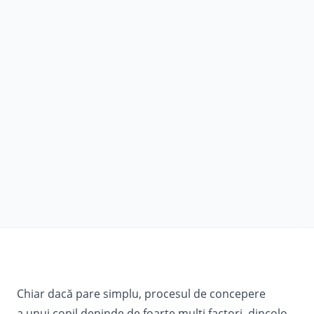
Chiar dacă pare simplu, procesul de concepere
a unui copil depinde de foarte mulţi factori, dincolo