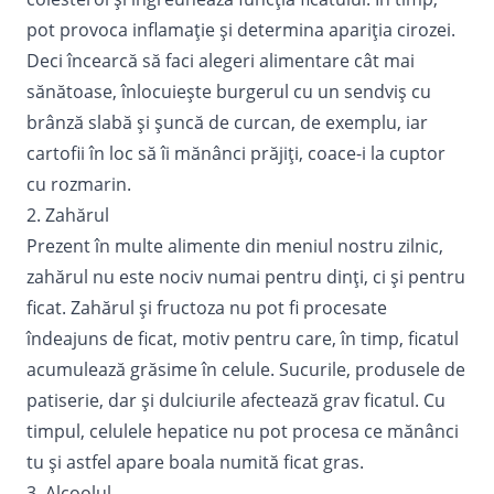
pot provoca inflamaţie şi determina apariţia cirozei.
Deci încearcă să faci alegeri alimentare cât mai
sănătoase, înlocuiește burgerul cu un sendviș cu
brânză slabă și șuncă de curcan, de exemplu, iar
cartofii în loc să îi mănânci prăjiți, coace-i la cuptor
cu rozmarin.
2. Zahărul
Prezent în multe alimente din meniul nostru zilnic,
zahărul nu este nociv numai pentru dinţi, ci şi pentru
ficat. Zahărul şi fructoza nu pot fi procesate
îndeajuns de ficat, motiv pentru care, în timp, ficatul
acumulează grăsime în celule. Sucurile, produsele de
patiserie, dar și dulciurile afectează grav ficatul. Cu
timpul, celulele hepatice nu pot procesa ce mănânci
tu şi astfel apare boala numită
ficat gras
.
3. Alcoolul