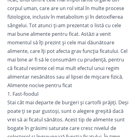
corpul uman, care are un rol vital în multe procese
fiziologice, inclusiv în metabolism şi în detoxifierea
sângelui. Tot atunci ți-am prezentat o listă cu cele
mai bune alimente pentru ficat. Astăzi a venit
momentul să îți prezint și cele mai dăunătoare
alimente, care îți pot afecta grav funcția ficatului. Cel
mai bine ar fi să le consumăm cu prudenţă, pentru
că ficatul resimte cel mai mult efectul unui regim
alimentar nesănătos sau al lipsei de mișcare fizică.
Alimente nocive pentru ficat
1. Fast-foodul
Stai cât mai departe de burgeri şi cartofii prăjiţi. Deşi
poate ţi se par gustoşi, sunt o
alegere
greşită dacă
vrei să ai ficatul sănătos. Acest tip de alimente sunt
bogate în grăsimi saturate care cresc nivelul de
colesterol şi îngreunează funcţia ficatului. În timp,