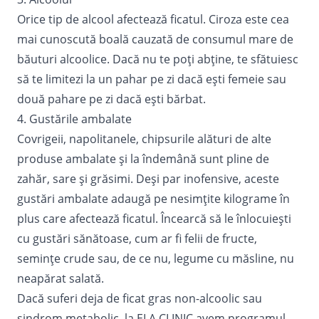
Orice tip de alcool afectează ficatul. Ciroza este cea
mai cunoscută boală cauzată de consumul mare de
băuturi alcoolice. Dacă nu te poți abţine, te sfătuiesc
să te limitezi la un pahar pe zi dacă eşti femeie sau
două pahare pe zi dacă eşti bărbat.
4. Gustările ambalate
Covrigeii, napolitanele, chipsurile alături de alte
produse ambalate şi la îndemână sunt pline de
zahăr, sare şi grăsimi. Deşi par inofensive, aceste
gustări ambalate adaugă pe nesimţite kilograme în
plus care afectează ficatul. Încearcă să le înlocuieşti
cu gustări sănătoase, cum ar fi felii de fructe,
semințe crude sau, de ce nu, legume cu măsline, nu
neapărat salată.
Dacă suferi deja de ficat gras non-alcoolic sau
sindrom metabolic, la ELA CLINIC avem programul