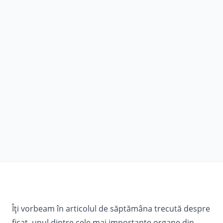
Îți vorbeam în articolul de săptămâna trecută despre
ficat, unul dintre cele mai importante organe din