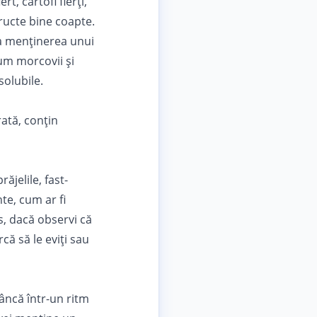
t, cartofi fierți,
fructe bine coapte.
la menținerea unui
um morcovii și
solubile.
ată, conțin
jelile, fast-
te, cum ar fi
s, dacă observi că
ă să le eviți sau
âncă într-un ritm