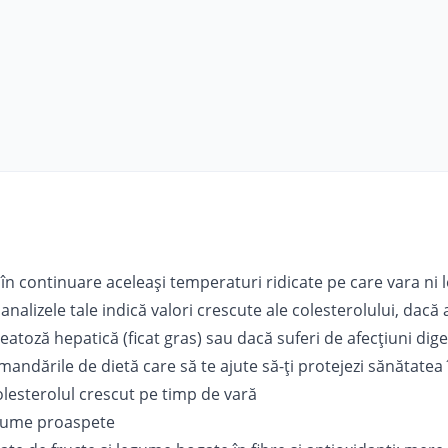
n continuare aceleași temperaturi ridicate pe care vara ni le
alizele tale indică valori crescute ale colesterolului, dacă a
eatoză hepatică (ficat gras) sau dacă suferi de afecțiuni diges
mandările de dietă care să te ajute să-ți protejezi sănătatea 
lesterolul crescut pe timp de vară
egume proaspete