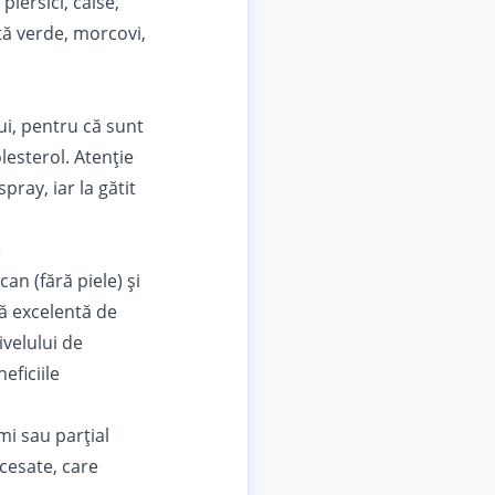
iersici, caise,
ată verde, morcovi,
ui, pentru că sunt
lesterol
. Atenție
pray, iar la gătit
e
n (fără piele) și
ă excelentă de
velului de
eficiile
mi sau parțial
cesate, care