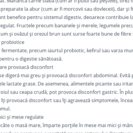
t. Mănâncă carne slabă (cum ar fi puiul sau peștele), orez fier
preparate la abur (cum ar fi morcovii sau dovleceii), dar și 
sunt benefice pentru sistemul digestiv, deoarece contribuie 
l regulat. Fructele precum bananele și merele, legumele prec
ecum și ovăzul și orezul brun sunt surse foarte bune de fibre 
 probiotice
fermentate, precum iaurtul probiotic, kefirul sau varza mur
 pentru o digestie sănătoasă.
care provoacă disconfort
e digeră mai greu și provoacă disconfort abdominal. Evită pră
le lactate grase. De asemenea, alimentele picante sau iritan
roiul sau ceapa crudă, pot provoca disconfort gastric. În plu
îți provoacă disconfort sau îți agravează simptomele, încearc
umul.
ci și mese regulate
 câte o masă mare, împarte porțiile în mese mai mici și măn