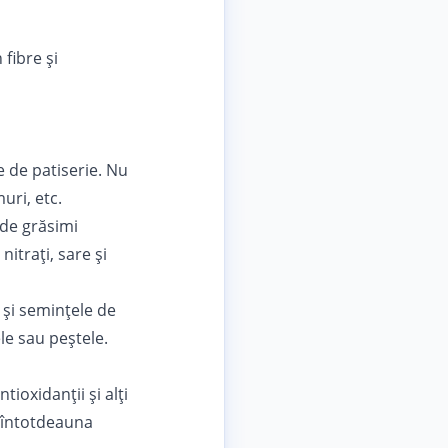
 fibre și
e de patiserie. Nu
uri, etc.
 de grăsimi
nitrați, sare și
 și semințele de
le sau peștele.
ioxidanții și alți
ă întotdeauna