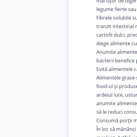
mai ușor de digera
legume fierte sau 
Fibrele solubile 
tranzit intestina
cartofii dulci, pr
Alege alimente cu
Anumite alimente 
bacterii benefice
Evită alimentele 
Alimentele grase s
food-ul și produse
ardeiul iute, ustu
anumite alimente 
să le reduci cons
Consumă porții mi
În loc să mănânci