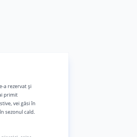
-a rezervat și
i primit
tive, vei găsi în
în sezonul cald.