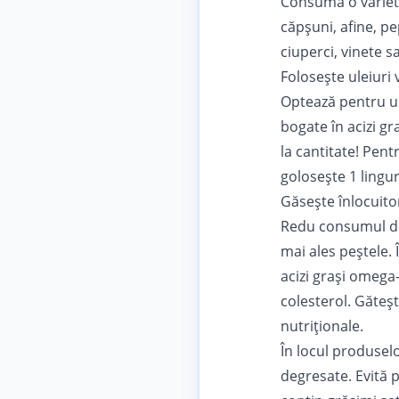
Consumă o varietat
căpșuni, afine, pe
ciuperci, vinete s
Folosește uleiuri
Optează pentru ule
bogate în acizi gr
la cantitate! Pentr
golosește 1 lingur
Găsește înlocuito
Redu consumul de 
mai ales peștele.
acizi grași omega
colesterol. Găteșt
nutriționale.
În locul produselo
degresate. Evită 