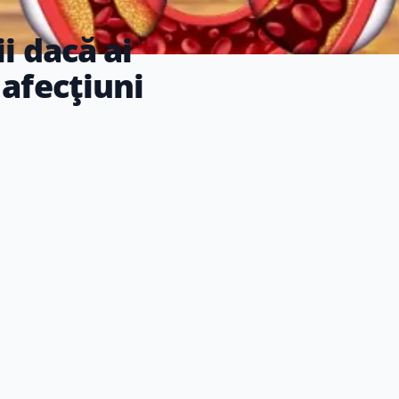
i dacă ai
 afecțiuni