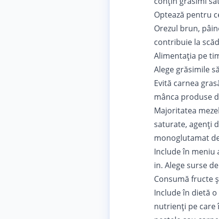
conțin grăsimi sa
Optează pentru ce
Orezul brun, pâine
contribuie la scăd
Alimentația pe tim
Alege grăsimile s
Evită carnea grasă
mânca produse din
Majoritatea mezel
saturate, agenți d
monoglutamat de
Include în meniu 
in. Alege surse de
Consumă fructe ș
Include în dietă o
nutrienți pe care 