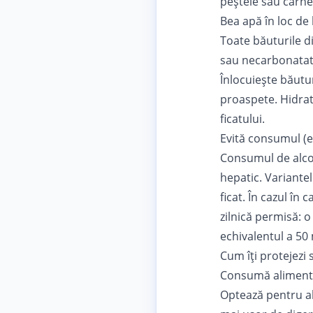
peștele sau carne
Bea apă în loc de 
Toate băuturile di
sau necarbonatate
Înlocuiește băutu
proaspete. Hidrat
ficatului.
Evită consumul (e
Consumul de alcoo
hepatic. Variantel
ficat. În cazul în
zilnică permisă: 
echivalentul a 50 
Cum îți protejezi
Consumă alimente
Optează pentru al