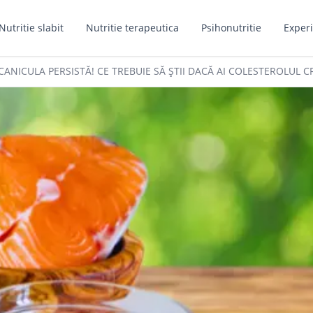
Nutritie slabit
Nutritie terapeutica
Psihonutritie
Experi
CANICULA PERSISTĂ! CE TREBUIE SĂ ȘTII DACĂ AI COLESTEROLUL C