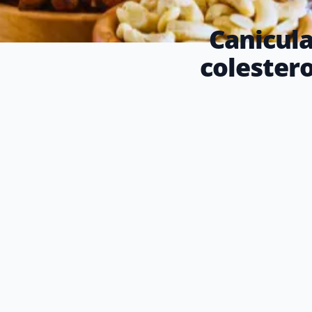
Canicula
colestero