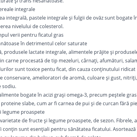
turate și trans nesănătoase.
reale integrale
a integrală, pastele integrale și fulgii de ovăz sunt bogate în
erea nivelului de colesterol.
pul verii pentru ficatul gras
ănătoase în detrimentul celor saturate
, produsele lactate integrale, alimentele prăjite și produsel
 carne procesată de tip mezeluri, cârnați, afumături, salam
urilor sunt
toxice pentu ficat
, din cauza conținutului ridicat
e conservare, amelioratori de aromă, culoare și gust, nitriți, 
 sodiu.
alimente bogate în acizi grași omega-3, precum peștele gras
 proteine slabe, cum ar fi carnea de pui și de curcan fără pie
i legume proaspete
 varietate de fructe și legume proaspete, de sezon. Fibrele, ant
îi conțin sunt esențiali pentru sănătatea ficatului. Asorteaz