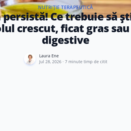
NUTRIȚIE TERAPEUTICĂ
 persistă! Ce trebuie să ști
lul crescut, ficat gras sau
digestive
Laura Ene
Laura Ene
Jul 28, 2026
·
7
minute timp de citit