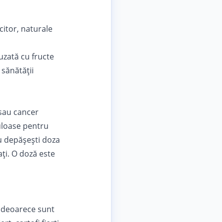
citor, naturale
uzată cu fructe
 sănătății
 sau cancer
culoase pentru
nu depășești doza
ți. O doză este
, deoarece sunt