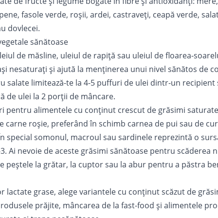
e de fructe și legume bogate în fibre și antioxidanți: mere, p
pene, fasole verde, roșii, ardei, castraveți, ceapă verde, sal
au dovlecei.
 vegetale sănătoase
iul de măsline, uleiul de rapiță sau uleiul de floarea-soarel
ași nesaturați și ajută la menținerea unui
nivel sănătos de co
u salate limitează-te la 4-5 puffuri de ulei dintr-un recipient s
ă de ulei la 2 porții de mâncare.
ri pentru alimentele cu conținut crescut de grăsimi saturat
carne roșie, preferând în schimb carnea de pui sau de curca
 În special somonul, macroul sau sardinele reprezintă o surs
-3. Ai nevoie de aceste grăsimi sănătoase pentru scăderea ni
e peștele la grătar, la cuptor sau la abur pentru a păstra ben
r lactate grase, alege variantele cu conținut scăzut de grăsi
produsele prăjite, mâncarea de la fast-food și alimentele pro