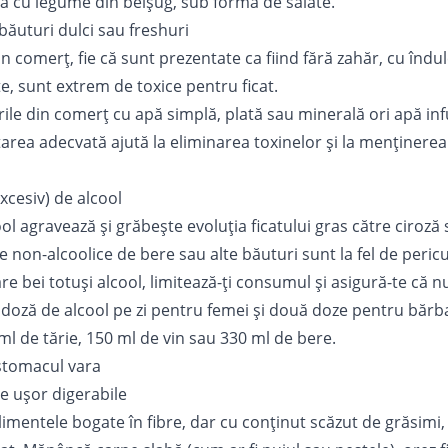
a cu legume din belșug, sub formă de salate.
băuturi dulci sau freshuri
n comerț, fie că sunt prezentate ca fiind fără zahăr, cu îndul
, sunt extrem de toxice pentru ficat.
rile din comerț cu apă simplă, plată sau minerală ori apă inf
area adecvată ajută la eliminarea toxinelor și la menținerea
xcesiv) de alcool
l agravează și grăbește evoluția ficatului gras către ciroză
e non-alcoolice de bere sau alte băuturi sunt la fel de peri
 care bei totuși alcool, limitează-ți consumul și asigură-te că 
o doză de alcool pe zi pentru femei și două doze pentru bărba
ml de tărie, 150 ml de vin sau 330 ml de bere.
 stomacul vara
 ușor digerabile
imentele bogate în fibre, dar cu conținut scăzut de grăsimi