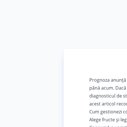
Prognoza anunță î
până acum. Dacă an
diagnosticul de st
acest articol reco
Cum gestionezi co
Alege fructe și l