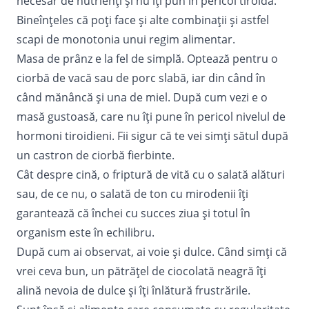
necesar de nutrienţi şi nu îţi pun în pericol tiroida.
Bineînţeles că poţi face şi alte combinaţii şi astfel
scapi de monotonia unui regim alimentar.
Masa de prânz e la fel de simplă. Optează pentru o
ciorbă de vacă sau de porc slabă, iar din când în
când mănâncă şi una de miel. După cum vezi e o
masă gustoasă, care nu îţi pune în pericol nivelul de
hormoni tiroidieni. Fii sigur că te vei simţi sătul după
un castron de ciorbă fierbinte.
Cât despre cină, o friptură de vită cu o salată alături
sau, de ce nu, o salată de ton cu mirodenii îţi
garantează că închei cu succes ziua şi totul în
organism este în echilibru.
După cum ai observat, ai voie şi dulce. Când simţi că
vrei ceva bun, un pătrăţel de ciocolată neagră îţi
alină nevoia de dulce şi îţi înlătură frustrările.