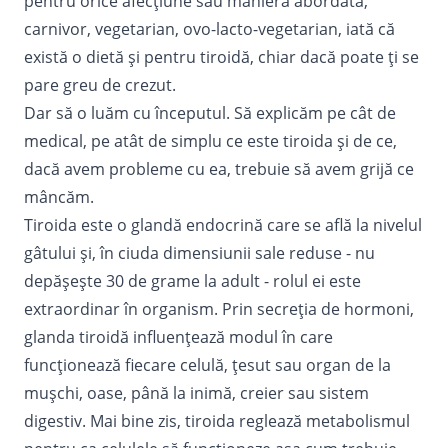
pentru orice afecţiune sau manieră abordată,
carnivor, vegetarian, ovo-lacto-vegetarian, iată că
există o dietă şi pentru tiroidă, chiar dacă poate ţi se
pare greu de crezut.
Dar să o luăm cu începutul. Să explicăm pe cât de
medical, pe atât de simplu ce este tiroida şi de ce,
dacă avem probleme cu ea, trebuie să avem grijă ce
mâncăm.
Tiroida este o glandă endocrină care se află la nivelul
gâtului şi, în ciuda dimensiunii sale reduse - nu
depăşeşte 30 de grame la adult - rolul ei este
extraordinar în organism. Prin secreţia de hormoni,
glanda tiroidă influenţează modul în care
funcţionează fiecare celulă, ţesut sau organ de la
muşchi, oase, până la inimă, creier sau sistem
digestiv. Mai bine zis, tiroida reglează metabolismul