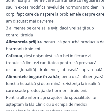
Sunt însă şi alimente care consumate cu regularitate
sau în exces modifică nivelul de hormoni tiroidieni în
corp, fapt care dă naştere la problemele despre care
am discutat mai devreme.
3 alimente pe care să le eviţi dacă vrei să ţii sub
control tiroida
Alimentele prăjite
, pentru că perturbă producţia de
hormoni tiroidieni.
Cafeaua
, deşi obişnuieşti să o bei în fiecare zi,
trebuie să limitezi cantitatea pentru că provoacă
disfuncţionalităţi tiroidiene şi oboseală suprarenală.
Alimentele bogate în zahăr
, pentru că influenţează
funcţia hepatică şi determină rezistenţa la insulină
care scade producţia de hormoni tiroidieni.
Pentru alte informaţii și ajutor de specialitate, te
așteptăm la Ela Clinic cu o
echipă
de medici