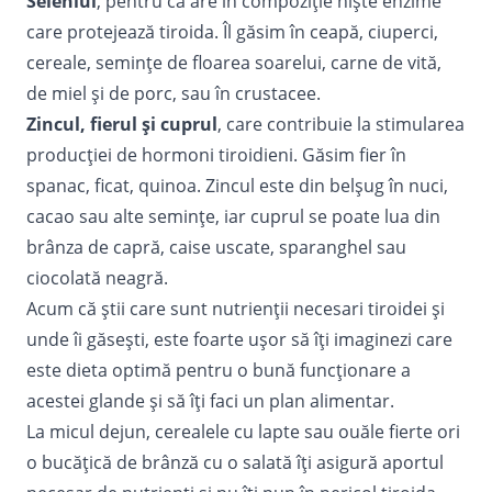
Seleniul
, pentru că are în compoziţie nişte enzime
care protejează tiroida. Îl găsim în ceapă, ciuperci,
cereale, seminţe de floarea soarelui, carne de vită,
de miel şi de porc, sau în crustacee.
Zincul, fierul şi cuprul
, care contribuie la stimularea
producţiei de hormoni tiroidieni. Găsim fier în
spanac, ficat, quinoa. Zincul este din belşug în nuci,
cacao sau alte seminţe, iar cuprul se poate lua din
brânza de capră, caise uscate, sparanghel sau
ciocolată neagră.
Acum că ştii care sunt nutrienţii necesari tiroidei şi
unde îi găseşti, este foarte uşor să îţi imaginezi care
este dieta optimă pentru o bună funcţionare a
acestei glande şi să îţi faci un
plan alimentar
.
La micul dejun, cerealele cu lapte sau ouăle fierte ori
o bucăţică de brânză cu o salată îţi asigură aportul