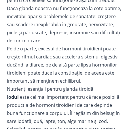
pentru ca celulele să funcţioneze aşa cum trebuie.
Dacă glanda noastră nu funcţionează la cote optime,
inevitabil apar şi problemele de sănătate: creştere
sau scădere inexplicabilă în greutate, nervozitate,
piele şi păr uscate, depresie, insomnie sau dificultăţi
de concentrare.
Pe de o parte, excesul de hormoni tiroidieni poate
creşte ritmul cardiac sau accelera sistemul digestiv
ducând la diaree, pe de altă parte lipsa hormonilor
tiroidieni poate duce la constipaţie, de aceea este
important să menţinem echilibrul.
Nutrienţi esenţiali pentru glanda tiroidă
Iodul
este cel mai important pentru că face posibilă
producţia de hormoni tiroidieni de care depinde
buna funcţionare a corpului. Îl regăsim din belşug în
sare iodată, ouă, lapte, ton, alge marine şi cod.