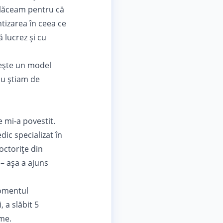
plăceam pentru că
tizarea în ceea ce
 lucrez și cu
ivește un model
Nu știam de
e mi-a povestit.
dic specializat în
octorițe din
 – așa a ajuns
momentul
 a slăbit 5
ame.