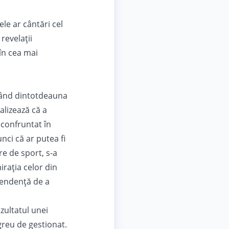
le ar cântări cel
revelații
 în cea mai
având dintotdeauna
alizează că a
a confruntat în
nci că ar putea fi
are de
sport
, s-a
irația celor din
ependență de a
ezultatul unei
greu de gestionat.