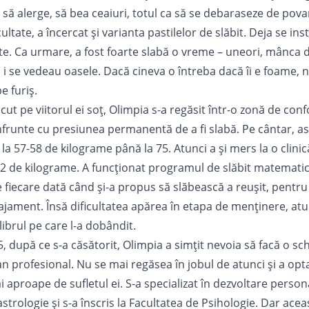
 să alerge, să bea ceaiuri, totul ca să se debaraseze de pova
ultate, a încercat și varianta pastilelor de slăbit. Deja se ins
ate. Ca urmare, a fost foarte slabă o vreme – uneori, mânca 
și i se vedeau oasele. Dacă cineva o întreba dacă îi e foame,
 furiș.
ut pe viitorul ei soț, Olimpia s-a regăsit într-o zonă de con
frunte cu presiunea permanentă de a fi slabă. Pe cântar, ast
 la 57-58 de kilograme până la 75. Atunci a și mers la o clinic
2 de kilograme. A funcționat programul de slăbit matematic 
e fiecare dată când și-a propus să slăbească a reușit, pentru
jament. Însă dificultatea apărea în etapa de menținere, atu
ibrul pe care l-a dobândit.
, după ce s-a căsătorit, Olimpia a simțit nevoia să facă o s
n profesional. Nu se mai regăsea în jobul de atunci și a opt
aproape de sufletul ei. S-a specializat în dezvoltare person
strologie și s-a înscris la Facultatea de Psihologie. Dar ace