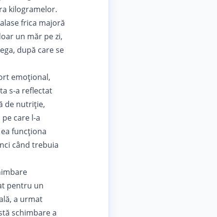
ra kilogramelor.
talase frica majoră
doar un măr pe zi,
 nega, după care se
fort emoțional,
a s-a reflectat
ă de nutriție,
pe care l-a
 ea funcționa
nci când trebuia
chimbare
at pentru un
ală, a urmat
astă schimbare a