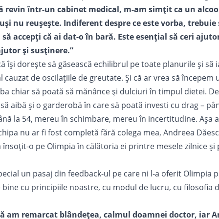
să revin într-un cabinet medical, m-am simțit ca un alcoo
uși nu reușește. Indiferent despre ce este vorba, trebuie 
i să accepți că ai dat-o în bară. Este esențial să ceri ajuto
jutor și susținere.”
ă își dorește să găsească echilibrul pe toate planurile și să i
cauzat de oscilațiile de greutate. Și că ar vrea să începem 
, ba chiar să poată să mănânce și dulciuri în timpul dietei. D
 să aibă și o garderobă în care să poată investi cu drag – p
ână la 54, mereu în schimbare, mereu în incertitudine. Așa 
ipa nu ar fi fost completă fără colega mea,
Andreea Dăes
a însoțit-o pe Olimpia în călătoria ei printre mesele zilnice și
cial un pasaj din feedback-ul pe care ni l-a oferit Olimpia 
 bine cu principiile noastre, cu modul de lucru, cu filosofia d
ță am remarcat blândețea, calmul doamnei doctor, iar 