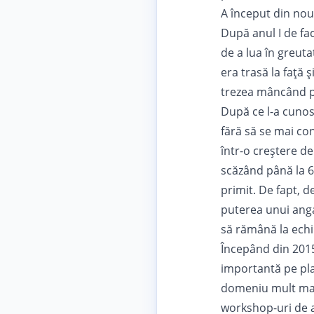
A început din nou
După anul I de fac
de a lua în greut
era trasă la față 
trezea mâncând pe
După ce l-a cunosc
fără să se mai con
într-o creștere de
scăzând până la 6
primit. De fapt, d
puterea unui anga
să rămână la echil
Începând din 2015
importantă pe pla
domeniu mult mai 
workshop-uri de a