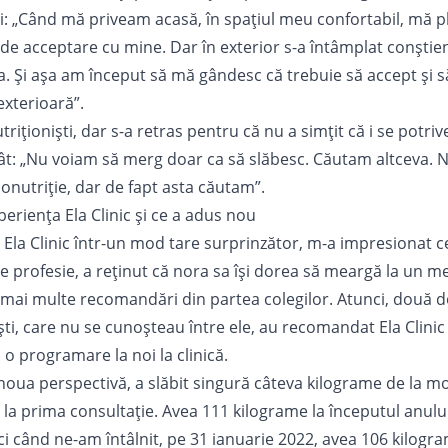
i: „Când mă priveam acasă, în spațiul meu confortabil, mă 
 de acceptare cu mine. Dar în exterior s-a întâmplat conștien
. Și așa am început să mă gândesc că trebuie să accept și să
exterioară”.
utriționiști, dar s-a retras pentru că nu a simțit că i se potr
 atât: „Nu voiam să merg doar ca să slăbesc. Căutam altceva. 
onutriție, dar de fapt asta căutam”.
eriența Ela Clinic și ce a adus nou
 Ela Clinic într-un mod tare surprinzător, m-a impresionat c
e profesie, a reținut că nora sa își dorea să meargă la un me
t mai multe recomandări din partea colegilor. Atunci, două d
ești, care nu se cunoșteau între ele, au recomandat Ela Clinic
ă o programare la noi la clinică.
oua perspectivă, a slăbit singură câteva kilograme de la 
a prima consultație. Avea 111 kilograme la începutul anului,
ci când ne-am întâlnit, pe 31 ianuarie 2022, avea 106 kilogr