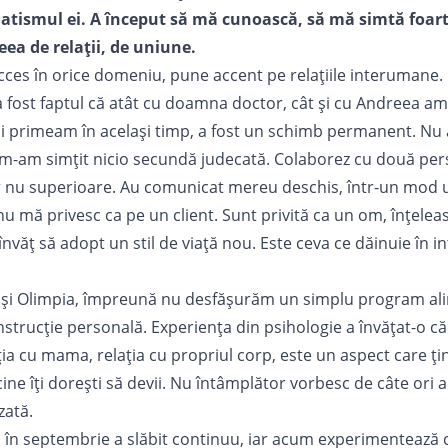
atismul ei. A început să mă cunoască, să mă simtă foart
eea de relații, de uniune.
ucces în orice domeniu, pune accent pe relațiile interumane. 
 a fost faptul că atât cu doamna doctor, cât și cu Andreea am
și primeam în același timp, a fost un schimb permanent. Nu 
 m-am simțit nicio secundă judecată. Colaborez cu două per
r nu superioare. Au comunicat mereu deschis, într-un mod u
nu mă privesc ca pe un client. Sunt privită ca un om, înțeleas
 învăț să adopt un stil de viață nou. Este ceva ce dăinuie în i
și Olimpia, împreună nu desfășurăm un simplu program ali
trucție personală. Experiența din psihologie a învățat-o c
ia cu mama, relația cu propriul corp, este un aspect care țin
 cine îți dorești să devii. Nu întâmplător vorbesc de câte ori
zată.
 în septembrie a slăbit continuu, iar acum experimentează 