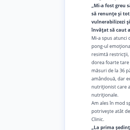
„Mi-a fost greu 
să renunțe și tot
vulnerabilizezi ș
învățat să caut a
Mi-a spus atunci c
pong-ul emoțional 
resimtă restricții
dorea foarte tare
măsuri de la 36 p
amândouă, dar ech
nutriționist care 
nutriționale.
Am ales în mod spe
potrivește atât de
Clinic.
„La prima ședin