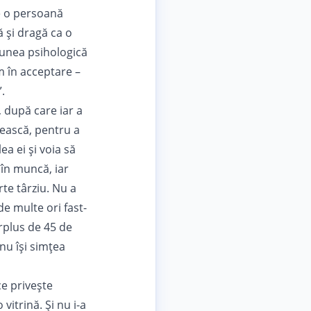
e o persoană
ă și dragă ca o
iunea psihologică
m în acceptare –
.
 după care iar a
bească, pentru a
ea ei și voia să
 în muncă, iar
te târziu. Nu a
de multe ori fast-
rplus de 45 de
nu își simțea
ce privește
vitrină. Și nu i-a