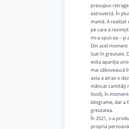
presupus retrager
extrovertă. În plu
mamă. A realizat 
pe care a resimți
mi-a spus ea – și
Din acel moment ș
luat în greutate.
evita apariția uno
mai zăbovească în 
asta a atras o de
mâncat cantități 
food), în momente
kilograme, dar a 
greutatea.
În 2021, s-a produ
propria persoană. Î