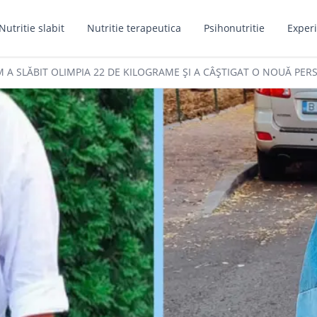
Nutritie slabit
Nutritie terapeutica
Psihonutritie
Experi
M A SLĂBIT OLIMPIA 22 DE KILOGRAME ȘI A CÂȘTIGAT O NOUĂ PERS