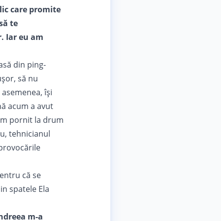
lic care promite
să te
r. Iar eu am
asă din ping-
ușor, să nu
e asemenea, își
ână acum a avut
am pornit la drum
cu
, tehnicianul
 provocările
pentru că se
in spatele Ela
Andreea m-a