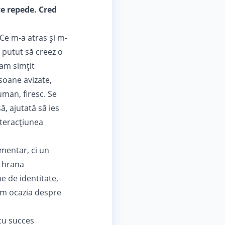
e repede. Cred
Ce m-a atras și m-
 putut să creez o
am simțit
soane avizate,
man, firesc. Se
ă, ajutată să ies
nteracțiunea
mentar, ci un
ă hrana
e de identitate,
 am ocazia despre
cu succes