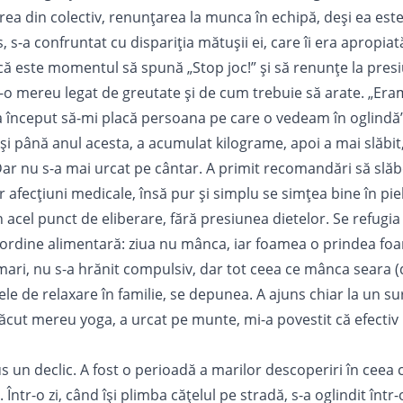
ea din colectiv, renunțarea la munca în echipă, deși ea est
s, s-a confruntat cu dispariția mătușii ei, care îi era apropiat
că este momentul să spună „Stop joc!” și să renunțe la pres
t-o mereu legat de greutate și de cum trebuie să arate. „Era
 a început să-mi placă persoana pe care o vedeam în oglindă”
i până anul acesta, a acumulat kilograme, apoi a mai slăbit,
 Dar nu s-a mai urcat pe cântar. A primit recomandări să slă
r afecțiuni medicale, însă pur și simplu se simțea bine în piel
acel punct de eliberare, fără presiunea dietelor. Se refugia
zordine alimentară: ziua nu mânca, iar foamea o prindea foar
mari, nu s-a hrănit compulsiv, dar tot ceea ce
mânca seara
(
le de relaxare în familie, se depunea. A ajuns chiar la un su
făcut mereu yoga, a urcat pe munte, mi-a povestit că efectiv 
s un declic. A fost o perioadă a marilor descoperiri în ceea 
ntr-o zi, când își plimba cățelul pe stradă, s-a oglindit într-o 