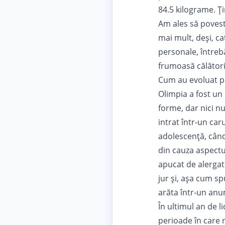
84.5 kilograme. Ți
Am ales să poveste
mai mult, deși, ca
personale, întrebă
frumoasă călători
Cum au evoluat pr
Olimpia a fost un
forme, dar nici n
intrat într-un car
adolescență, când
din cauza aspectul
apucat de alergat 
jur și, așa cum sp
arăta într-un anu
În ultimul an de l
perioade în care n