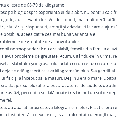
nta ei este de 68-70 de kilograme.
sc pe blog despre experiența ei de slăbit, nu pentru că cifre
tegoric, au relevanța lor. Vei descoperi, mai mult decât atât, 
ri, căutări și răspunsuri, emoții și adevăruri la care a ajuns
e posibilă, aceea către cea mai bună variantă a ei.
oblemele de greutate de-a lungul anilor
 copil normoponderal: nu era slabă, femeile din familia ei 
u a avut probleme de greutate. Acum, uitându-se în urmă, re
usel al slăbitului și îngrășatului odată cu un refuz cu care s-
 deja se adăugaseră câteva kilograme în plus. S-a gândit atu
ui fizic și a început să ia măsuri. Deși nu era o mare iubito
și a dat jos surplusul. S-a bucurat atunci de laudele, de adm
une astăzi, percepția socială poate trezi în noi un soi de d
me fel.
iceu, au apărut iarăși câteva kilograme în plus. Practic, era r
u a fost atentă la nevoile ei și s-a confruntat cu emoții mai 