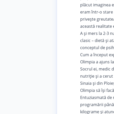
plăcut imaginea e
eram într-o stare
privește greutatea
această realitate 
A și mers la 2-3 n
clasic – dietă și
conceptul de psih
Cum a început exp
Olimpia a ajuns la
Socrul ei, medic d
nutriție și a ceru
Sinaia și din Ploi
Olimpia să își fac
Entuziasmată de n
programării până l
kilograme și atun