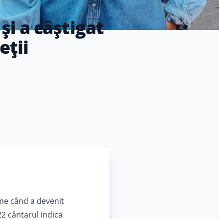
și a câștigat
eții
ame când a devenit
022 cântarul indica