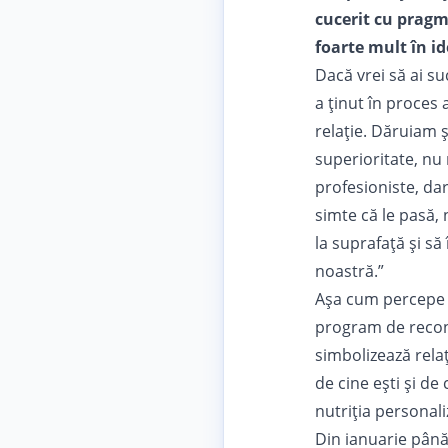
cucerit cu pragm
foarte mult în id
Dacă vrei să ai s
a ținut în proces
relație. Dăruiam 
superioritate, nu
profesioniste, da
simte că le pasă, 
la suprafață și să
noastră.”
Așa cum percepe 
program de recons
simbolizează relaț
de cine ești și de
nutriția personali
Din ianuarie până