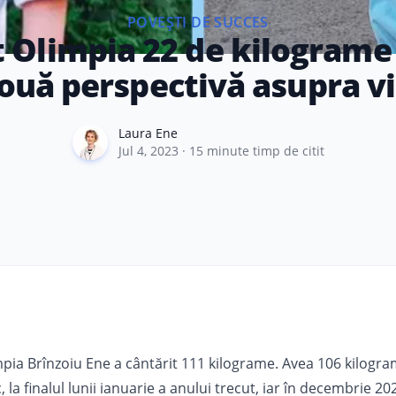
POVEȘTI DE SUCCES
 Olimpia 22 de kilograme 
ouă perspectivă asupra vi
Laura Ene
Laura Ene
Jul 4, 2023
·
15
minute timp de citit
mpia Brînzoiu Ene a cântărit 111 kilograme. Avea 106 kilogr
, la finalul lunii ianuarie a anului trecut, iar în decembrie 2