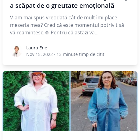
a scăpat de o greutate emoțională
V-am mai spus vreodată cât de mult îmi place
meseria mea? Cred că este momentul potrivit să
vă reamintesc.☺ Pentru că astăzi vă...
Laura Ene
Laura Ene
Nov 15, 2022
·
13
minute timp de citit