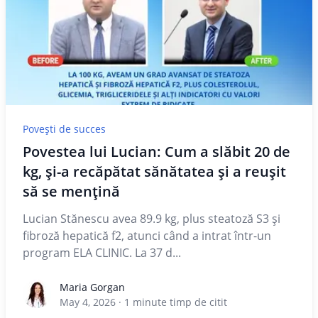
Povești de succes
Povestea lui Lucian: Cum a slăbit 20 de
kg, și-a recăpătat sănătatea și a reușit
să se mențină
Lucian Stănescu avea 89.9 kg, plus steatoză S3 și
fibroză hepatică f2, atunci când a intrat într-un
program ELA CLINIC. La 37 d...
Maria Gorgan
Maria Gorgan
May 4, 2026
·
1
minute timp de citit