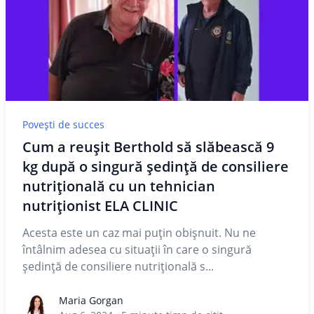
Povești de succes
Cum a reuşit Berthold să slăbească 9
kg după o singură şedinţă de consiliere
nutriţională cu un tehnician
nutriţionist ELA CLINIC
Acesta este un caz mai puțin obișnuit. Nu ne
întâlnim adesea cu situații în care o singură
ședință de consiliere nutrițională s...
Maria Gorgan
Maria Gorgan