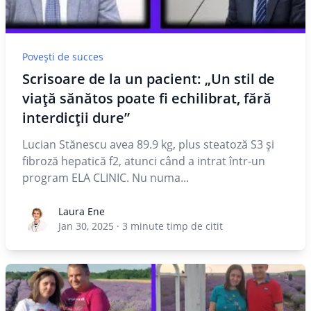
Povești de succes
Scrisoare de la un pacient: „Un stil de
viață sănătos poate fi echilibrat, fără
interdicții dure”
Lucian Stănescu avea 89.9 kg, plus steatoză S3 și
fibroză hepatică f2, atunci când a intrat într-un
program ELA CLINIC. Nu numa...
Laura Ene
Laura Ene
Jan 30, 2025
·
3
minute timp de citit