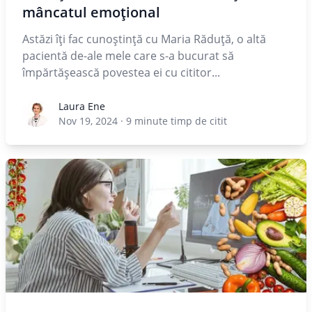
mâncatul emoțional
Astăzi îți fac cunoștință cu Maria Răduță, o altă
pacientă de-ale mele care s-a bucurat să
împărtășească povestea ei cu cititor...
Laura Ene
Laura Ene
Nov 19, 2024
·
9
minute timp de citit