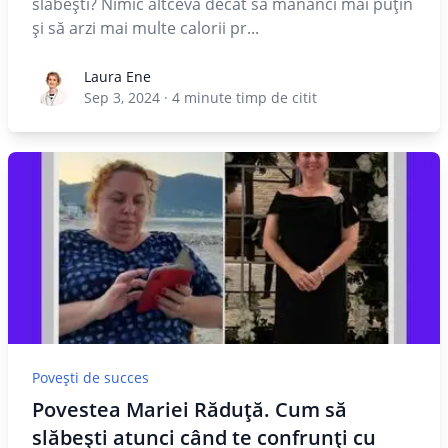
slăbești? Nimic altceva decât să mănânci mai puțin
și să arzi mai multe calorii pr...
Laura Ene
Laura Ene
Sep 3, 2024
·
4
minute timp de citit
Povești de succes
Povestea Mariei Răduță. Cum să
slăbești atunci când te confrunți cu