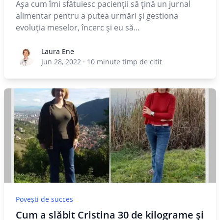
Așa cum îmi sfătuiesc pacienții să țină un jurnal
alimentar pentru a putea urmări și gestiona
evoluția meselor, încerc și eu să...
Laura Ene
Laura Ene
Jun 28, 2022
·
10
minute timp de citit
Povești de succes
Cum a slăbit Cristina 30 de kilograme și