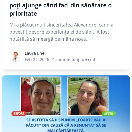
poți ajunge când faci din sănătate o
prioritate
Mi-a plăcut mult sinceritatea Alexandrei când a
povestit despre experiența ei de slăbit. A fost
hotărâtă să meargă pe mâna noas...
Laura Ene
Laura Ene
Feb 24, 2026
·
1
minute timp de citit