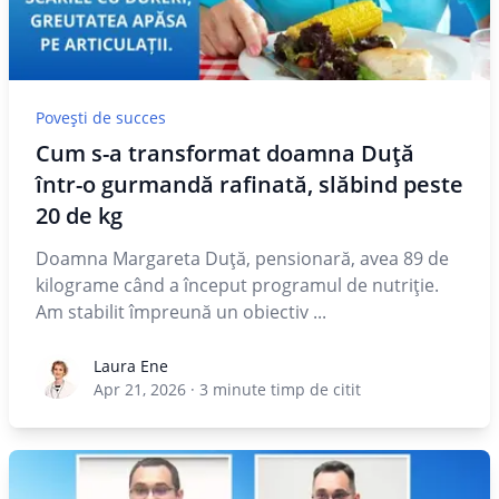
Povești de succes
Cum s-a transformat doamna Duță
într-o gurmandă rafinată, slăbind peste
20 de kg
Doamna Margareta Duță, pensionară, avea 89 de
kilograme când a început programul de nutriție.
Am stabilit împreună un obiectiv ...
Laura Ene
Laura Ene
Apr 21, 2026
·
3
minute timp de citit