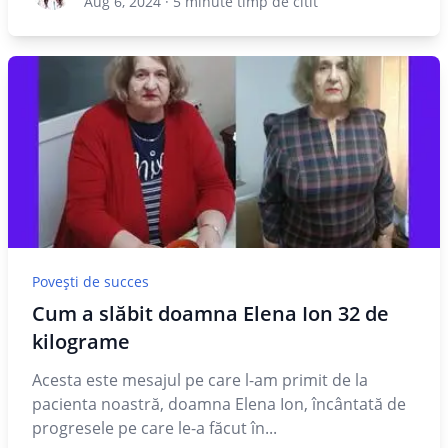
Aug 6, 2024
·
5
minute timp de citit
Povești de succes
Cum a slăbit doamna Elena Ion 32 de
kilograme
Acesta este mesajul pe care l-am primit de la
pacienta noastră, doamna Elena Ion, încântată de
progresele pe care le-a făcut în...