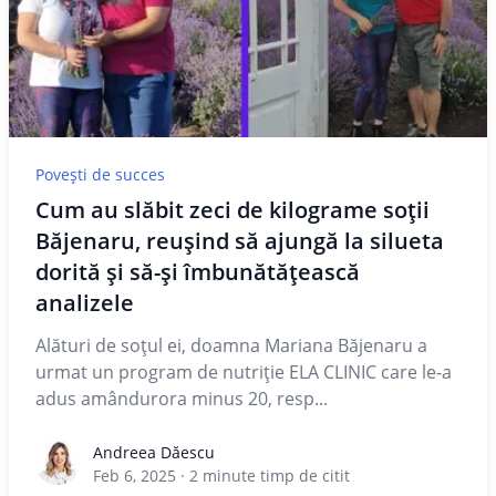
Povești de succes
Cum au slăbit zeci de kilograme soţii
Băjenaru, reușind să ajungă la silueta
dorită și să-și îmbunătățească
analizele
Alături de soțul ei, doamna Mariana Băjenaru a
urmat un program de nutriție ELA CLINIC care le-a
adus amândurora minus 20, resp...
Andreea Dăescu
Andreea Dăescu
Feb 6, 2025
·
2
minute timp de citit