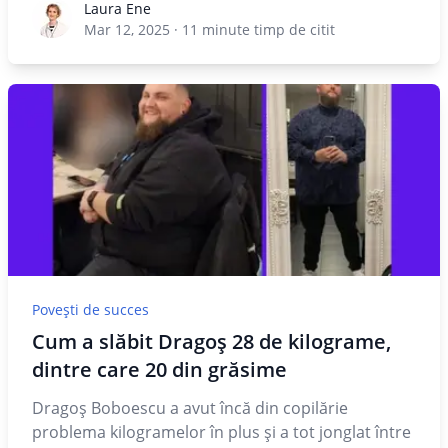
Laura Ene
Laura Ene
Mar 12, 2025
·
11
minute timp de citit
Povești de succes
Cum a slăbit Dragoş 28 de kilograme,
dintre care 20 din grăsime
Dragoş Boboescu a avut încă din copilărie
problema kilogramelor în plus şi a tot jonglat între