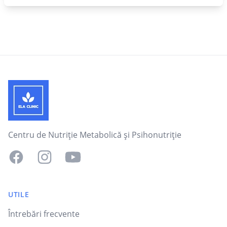
Footer
Centru de Nutriție Metabolică și Psihonutriție
Facebook
Instagram
YouTube
UTILE
Întrebări frecvente