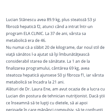
Lucian Stănescu avea 89.9 kg, plus steatoză S3 și
fibroză hepatică f2, atunci când a intrat într-un
program ELA CLINIC. La 37 de ani, vârsta sa
metabolică era de 46.
Nu numai că a slăbit 20 de kilograme, dar noul stil de
viață sănătos l-a ajutat să își îmbunătățească
considerabil starea de sănătate. La 1 an de la
finalizarea programului, cântărea 69 kg, avea
steatoza hepatică ajunsese S0 și fibroza f1, iar vârsta
metabolică se încadra la 21 ani.
Alături de Dr. Laura Ene, am avut ocazia de a lucra cu
Lucian din postura de tehnician nutriționist. Dacă știi
ce înseamnă să te lupți cu dietele, să ai apoi
perioade în care mănânci compulsiv, să te confrunți