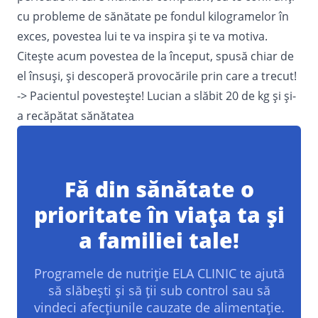
cu probleme de sănătate pe fondul kilogramelor în
exces, povestea lui te va inspira și te va motiva.
Citește acum povestea de la început, spusă chiar de
el însuși, și descoperă provocările prin care a trecut!
->
Pacientul povestește! Lucian a slăbit 20 de kg și și-
a recăpătat sănătatea
Fă din sănătate o
prioritate în viața ta și
a familiei tale!
Programele de nutriție ELA CLINIC te ajută
să slăbești și să ții sub control sau să
vindeci afecțiunile cauzate de alimentație.