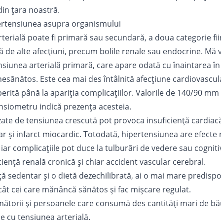
din țara noastră.
pertensiunea asupra organismului
terială poate fi primară sau secundară, a doua categorie fii
tă de alte afecțiuni, precum bolile renale sau endocrine. Mă 
nsiunea arterială primară, care apare odată cu înaintarea în
 nesănătos. Este cea mai des întâlnită afecțiune cardiovascul
ită până la apariția complicațiilor. Valorile de 140/90 mm
ensiometru indică prezența acesteia.
ate de tensiunea crescută pot provoca insuficiență cardiacă, 
dar și infarct miocardic. Totodată, hipertensiunea are efecte
 iar complicațiile pot duce la tulburări de vedere sau cognit
iență renală cronică și chiar accident vascular cerebral.
ață sedentar și o
dietă dezechilibrată
, ai o mai mare predispo
ât cei care mănâncă sănătos și fac mișcare regulat.
torii și persoanele care consumă des cantități mari de bău
 cu tensiunea arterială.