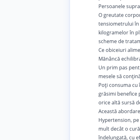
Persoanele suprap
O greutate corpor
tensiometrului în
kilogramelor în pl
scheme de tratam
Ce obiceiuri alim
Mănâncă echilibra
Un prim pas pentr
mesele să conțină 
Poți consuma cu î
grăsimi benefice p
orice altă sursă d
Această abordare 
Hypertension, pe 
mult decât o cură
îndelungată, cu ef