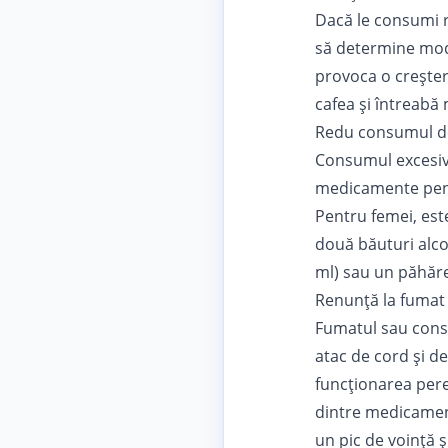
Dacă le consumi r
să determine modif
provoca o creștere
cafea și întreabă 
Redu consumul de
Consumul excesiv d
medicamente pentr
Pentru femei, est
două băuturi alco
ml) sau un păhărel
Renunță la fumat
Fumatul sau consu
atac de cord și d
funcționarea pere
dintre medicament
un pic de voință ș