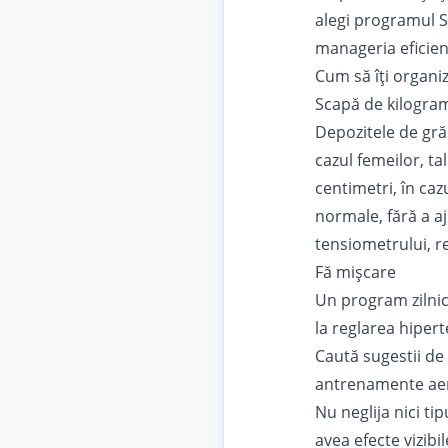
alegi
programul 
manageria eficien
Cum să îți organiz
Scapă de kilogram
Depozitele de grăs
cazul femeilor, ta
centimetri, în caz
normale, fără a aj
tensiometrului, r
Fă mișcare
Un program zilnic 
la reglarea hiperte
Caută sugestii de 
antrenamente aero
Nu neglija nici ti
avea efecte vizibi