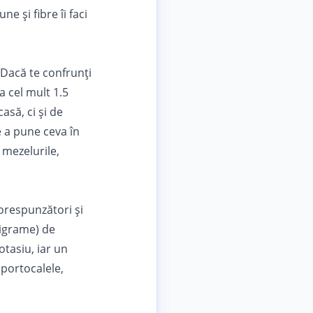
e și fibre îi faci
 Dacă te confrunți
 cel mult 1.5
să, ci și de
e a pune ceva în
 mezelurile,
orespunzători și
ligrame) de
otasiu, iar un
 portocalele,