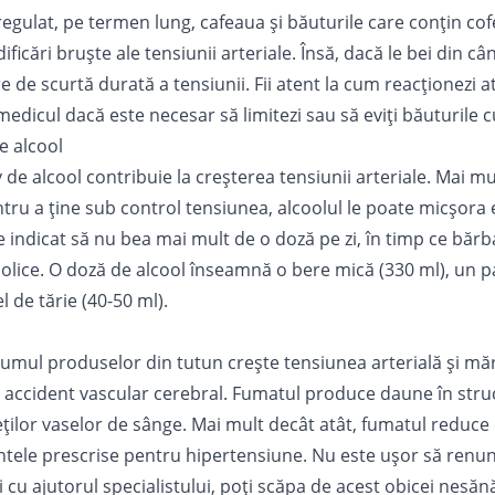
egulat, pe termen lung, cafeaua și băuturile care conțin cof
icări bruște ale tensiunii arteriale. Însă, dacă le bei din câ
 de scurtă durată a tensiunii. Fii atent la cum reacționezi a
medicul dacă este necesar să limitezi sau să eviți băuturile c
 alcool
e alcool contribuie la creșterea tensiunii arteriale. Mai mul
u a ține sub control tensiunea, alcoolul le poate micșora e
e indicat să nu bea mai mult de o doză pe zi, în timp ce băr
olice. O doză de alcool înseamnă o bere mică (330 ml), un p
 de tărie (40-50 ml).
mul produselor din tutun crește tensiunea arterială și măr
e accident vascular cerebral. Fumatul produce daune în struc
ților vaselor de sânge. Mai mult decât atât, fumatul reduce 
ele prescrise pentru hipertensiune. Nu este ușor să renunț
i cu ajutorul specialistului, poți scăpa de acest obicei nesăn