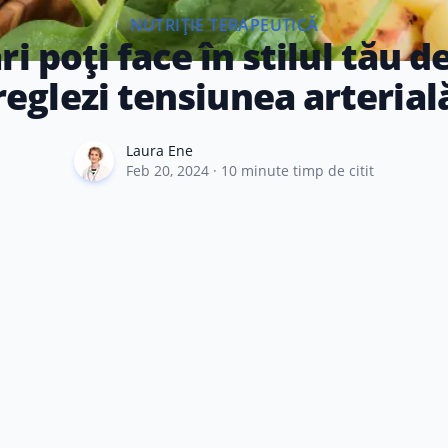
NUTRIȚIE TERAPEUTICĂ
i poți face în stilul tău de
reglezi tensiunea arterial
Laura Ene
Laura Ene
Feb 20, 2024
·
10
minute timp de citit