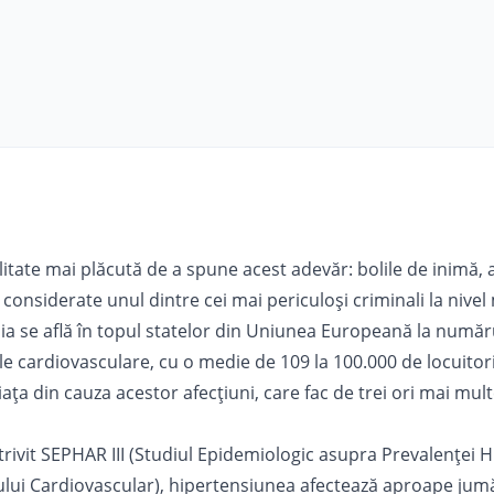
itate mai plăcută de a spune acest adevăr: bolile de inimă, 
considerate unul dintre cei mai periculoși criminali la nivel
ia se află în topul statelor din Uniunea Europeană la număr
e cardiovasculare, cu o medie de 109 la 100.000 de locuitori
iața din cauza acestor afecțiuni, care fac de trei ori mai mul
ivit SEPHAR III (Studiul Epidemiologic asupra Prevalenţei H
scului Cardiovascular), hipertensiunea afectează aproape jum