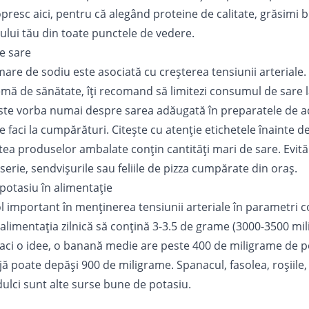
opresc aici, pentru că alegând proteine de calitate, grăsimi bun
lui tău din toate punctele de vedere.
e sare
are de sodiu este asociată cu creșterea tensiunii arteriale.
mă de sănătate, îți recomand să limitezi consumul de sare la
ste vorba numai despre sarea adăugată în preparatele de aca
le faci la cumpărături. Citește cu atenție etichetele înainte d
tea produselor ambalate conțin cantități mari de sare. Evită
erie, sendvișurile sau feliile de pizza cumpărate din oraș.
potasiu în alimentație
ol important în menținerea tensiunii arteriale în parametri c
limentația zilnică să conțină 3-3.5 de grame (3000-3500 mi
 faci o idee, o banană medie are peste 400 de miligrame de p
jă poate depăși 900 de miligrame. Spanacul, fasolea, roșiile,
i dulci sunt alte surse bune de potasiu.