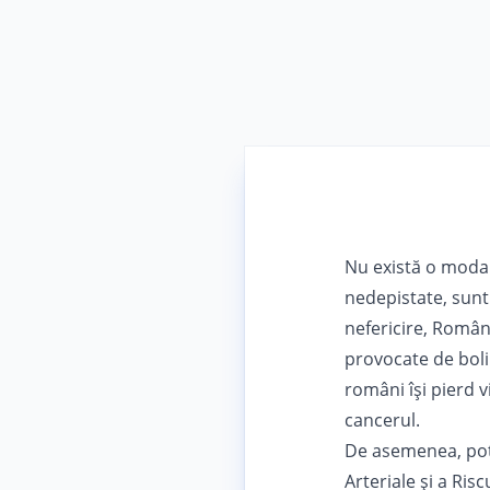
Nu există o modal
nedepistate, sunt 
nefericire, Român
provocate de bolil
români își pierd v
cancerul.
De asemenea, potr
Arteriale şi a Ri