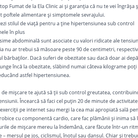
Stop Fumat
de la Ela Clinic ai și garanția că nu te vei îngrășa 
t poftele alimentare și simptomele sevrajului.
ezi stilul de viață pentru a ține hipertensiunea sub control
ele în plus
ime abdominală sunt asociate cu valori ridicate ale tensiunii
lia nu ar trebui să măsoare peste 90 de centimetri, respecti
ul bărbaților. Dacă suferi de obezitate sau dacă doar ai depăș
unge încă la obezitate, slăbind numai câteva kilograme poți 
educând astfel hipertensiunea.
de mișcare te ajută să ții sub control greutatea, contribuind
nsiunii. Încearcă să faci cel puțin 20 de minute de activitate fi
exerciții pe internet sau mergi la cea mai apropiată sală pe
bice cu componentă cardio, care fac plămânii și inima să 
purile de mișcare mereu la îndemână, care făcute într-un rit
le – mersul pe jos, ciclismul, înotul sau dansul. Chiar și treb