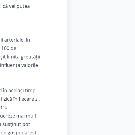
și că vei putea
 arteriale. În
v 100 de
it limita greutății
influența valorile
 în același timp
zică în fiecare zi.
ntru
lucreze mai mult.
m susținut pot
urile gospodărești