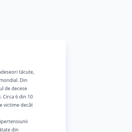
adeseori tăcute,
 mondial. Din
ul de decese
. Circa 6 din 10
te victime decât
ipertensiunii
ătate din