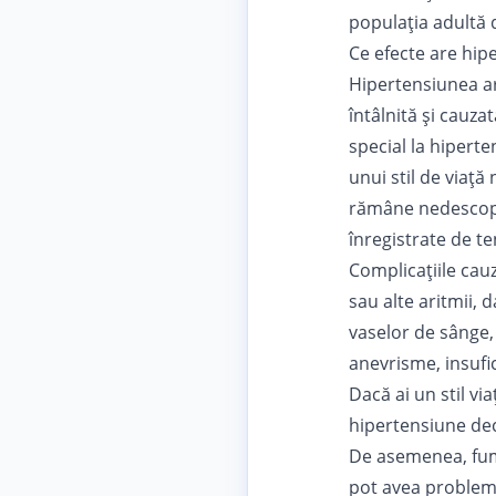
populaţia adultă 
Ce efecte are hi
Hipertensiunea ar
întâlnită și cauza
special la hiperte
unui stil de viață
rămâne nedescoper
înregistrate de t
Complicațiile cauz
sau alte aritmii, 
vaselor de sânge,
anevrisme, insufic
Dacă ai un stil vi
hipertensiune dec
De asemenea, fumă
pot avea probleme