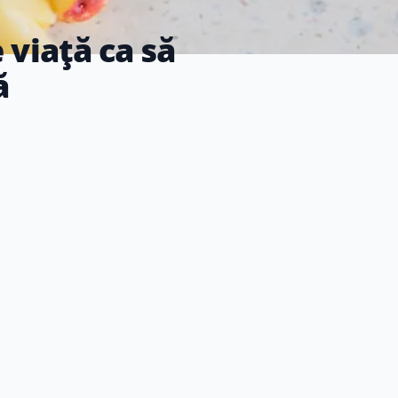
 viață ca să
ă