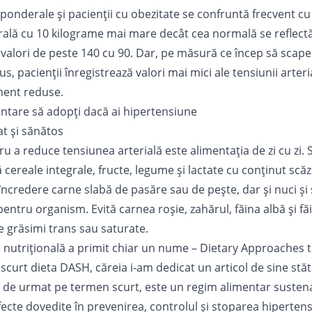
onderale și pacienții cu obezitate se confruntă frecvent cu
ală cu 10 kilograme mai mare decât cea normală se reflectă
 valori de peste 140 cu 90. Dar, pe măsură ce încep să scap
us, pacienții înregistrează valori mai mici ale tensiunii arter
ent reduse.
entare să adopți dacă ai hipertensiune
t și sănătos
u a reduce tensiunea arterială este alimentația de zi cu zi
cereale integrale, fructe, legume și lactate cu conținut scăz
ncredere carne slabă de pasăre sau de pește, dar și nuci și
entru organism. Evită carnea roșie, zahărul, făina albă și fă
e grăsimi trans sau saturate.
nutrițională a primit chiar un nume – Dietary Approaches 
scurt dieta DASH, căreia i-am dedicat un
articol
de sine stăt
 de urmat pe termen scurt, este un regim alimentar sustena
ecte dovedite în prevenirea, controlul şi stoparea hipertens