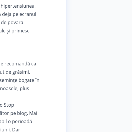
 hipertensiunea.
 deja pe ecranul
e de povara
iale și primesc
. Se recomandă ca
ut de grăsimi.
 semințe bogate în
inoasele, plus
to Stop
ător pe blog. Mai
bil o perioadă
iunii. Dar