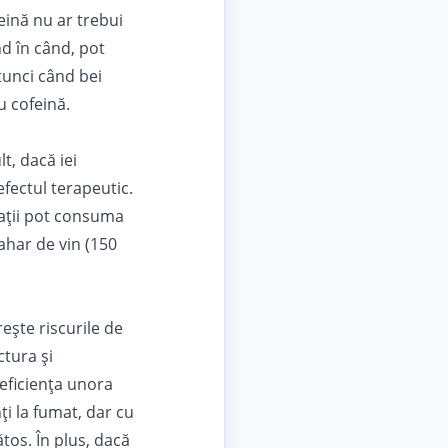
eină nu ar trebui
nd în când, pot
tunci când bei
u cofeină.
t, dacă iei
fectul terapeutic.
bații pot consuma
ahar de vin (150
ește riscurile de
tura și
eficiența unora
i la fumat, dar cu
ătos. În plus, dacă