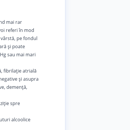
nd mai rar
voi referi în mod
 vârstă, pe fondul
ară și poate
 Hg sau mai mari
fibrilație atrială
 negative și asupra
ive, demență,
ziție spre
turi alcoolice