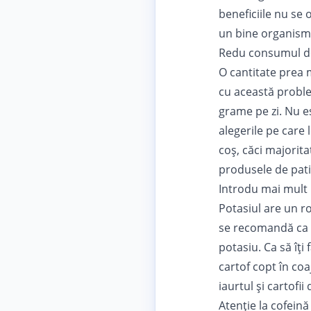
beneficiile nu se 
un bine organismu
Redu consumul d
O cantitate prea m
cu această proble
grame pe zi. Nu e
alegerile pe care 
coș, căci majorita
produsele de patis
Introdu mai mult 
Potasiul are un r
se recomandă ca a
potasiu. Ca să îți
cartof copt în coa
iaurtul și cartofi
Atenție la cofeină