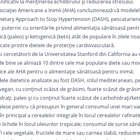
ificativ la menținerea echilibrului și reducerea stresului.
ociației Americane a Inimii (AHA) concluzionează că modelel
ietary Approach to Stop Hypertension (DASH), pescatariene
i puternic cu orientările privind alimentația sănătoasă pentr
tică (paleo) și ketogenică (keto) atât de populare în zilele noa
cate printre dietele de protecție cardiovasculară.
i cercetătorii de la Universitatea Stanford din California au
 de bine se aliniază 10 dintre cele mai populare diete sau m
etice ale AHA pentru o alimentație sănătoasă pentru inimă.
ele dietetice analizate au fost DASH, stilul mediteranean, p
vegan, cu conținut scăzut de grăsimi, foarte scăzut de grăsi
rați, paleo și cu conținut foarte scăzut de carbohidrați/ket
alese pentru că presupun în general consumul unei mari vari
n principal a cerealelor integrale în locul cerealelor rafinate;
e lichide în locul uleiurilor tropicale; consumul de surse să
fi cele vegetale, fructele de mare sau carnea slabă; reduce