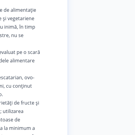
e de alimentație
 și vegetariene
u inimă, în timp
stre, nu se
evaluat
pe o scară
odele alimentare
escatarian, ovo-
mi, cu conținut
o.
etăți de fructe și
 utilizarea
nătoase de
rea la minimum a