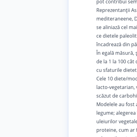
pot contribui semn
Reprezentanții As
mediteraneene, D
se aliniază cel ma
ce dietele paleoli
încadrează din pă
În egală măsură, ș
de la 1 la 100 cât
cu sfaturile diet
Cele 10 diete/mod
lacto-vegetarian, 
scăzut de carbohid
Modelele au fost 
legume; alegerea î
uleiurilor vegetal
proteine, cum ar 