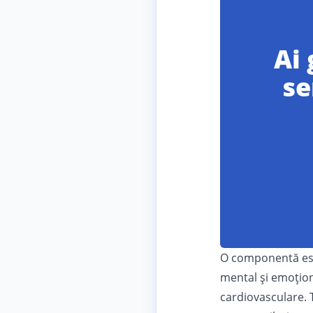
Ai 
se
O componentă esen
mental și emoțion
cardiovasculare. 