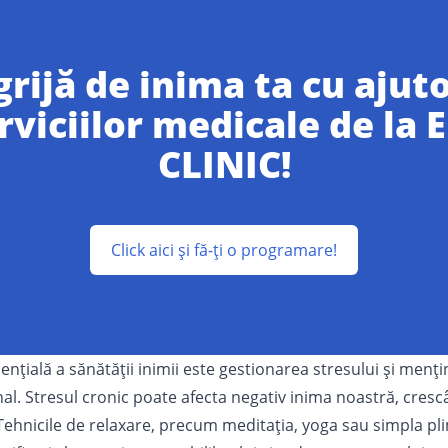
grijă de inima ta cu ajut
rviciilor medicale de la 
CLINIC!
Click aici și fă-ți o programare!
țială a sănătății inimii este gestionarea stresului și mențin
al. Stresul cronic poate afecta negativ inima noastră, crescâ
Tehnicile de relaxare, precum meditația, yoga sau simpla pl