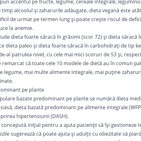
 pun accentul pe fructe, legume, cereale integrale, leguminoa
i timp alcoolul și zaharurile adăugate, dieta vegană este atât
dificil de urmat pe termen lung și poate crește riscul de defi
uce la anemie.
nclude dieta foarte săracă în grăsimi (scor 72) și dieta săracă 
 ce dieta paleo și dieta foarte săracă în carbohidrați de tip k
de-al patrulea nivel, cu cele mai mici scoruri de 53 și, respect
 remarcat că toate cele 10 modele de dietă au în comun patr
te legume, mai multe alimente integrale, mai puține zaharur
inate.
dominant pe plante
populare bazate predominant pe plante se numără dieta medi
oasă, dieta bazată predominant pe alimente integrale (WFP
oprirea hipertensiunii (DASH).
concepută inițial pentru a ajuta pacienții să își gestioneze 
ezile sugerează că poate ajuta și adulții cu obezitate să piar