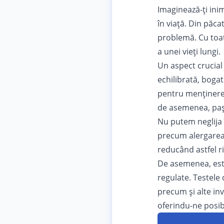
Imaginează-ți ini
în viață. Din păc
problemă. Cu toat
a unei vieți lungi.
Un aspect crucial 
echilibrată, bogat
pentru menținerea
de asemenea, pași
Nu putem neglija î
precum alergarea, 
reducând astfel ri
De asemenea, este
regulate. Testele 
precum și alte inv
oferindu-ne posibi