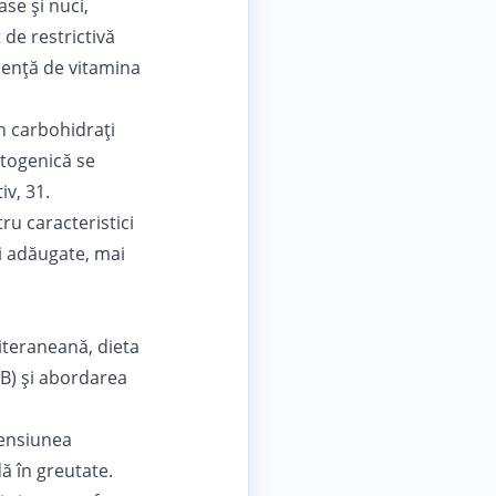
se și nuci,
 de restrictivă
ciență de vitamina
în carbohidrați
etogenică se
iv, 31.
u caracteristici
i adăugate, mai
teraneană, dieta
B) și abordarea
tensiunea
dă în greutate.