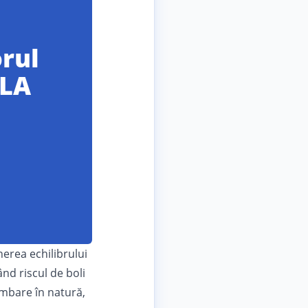
orul
ELA
erea echilibrului
nd riscul de boli
imbare în natură,