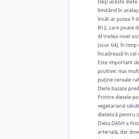
Deși aceste diete
limitând în acelaș
încât ar putea fi 
B12, care poate d
Al treilea nivel i
(scor 64), în timp
încadrează în cel 
Este important de
pozitive: mai mul
puține cereale raf
Diete bazate pre
Printre dietele 
vegetariană sănăt
dietetică pentru 
Dieta DASH a fost 
arterială, dar dov