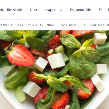
Nutritie slabit
Nutritie terapeutica
Psihonutritie
Experi
TOPUL DIETELOR PENTRU O INIMĂ SĂNĂTOASĂ: CE TREBUIE SĂ ȘTII