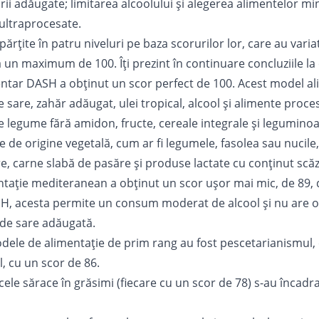
ării adăugate; limitarea alcoolului și alegerea alimentelor m
 ultraprocesate.
părțite în patru niveluri pe baza scorurilor lor, care au varia
un maximum de 100. Îți prezint în continuare concluziile la 
entar
DASH
a obținut un scor perfect de 100. Acest model a
 sare, zahăr adăugat, ulei tropical, alcool și alimente proce
de legume fără amidon, fructe, cereale integrale și leguminoa
 de origine vegetală, cum ar fi legumele, fasolea sau nucile,
e, carne slabă de pasăre și produse lactate cu conținut scăz
ntație
mediteranean
a obținut un scor ușor mai mic, de 89,
, acesta permite un consum moderat de alcool și nu are o l
i de sare adăugată.
dele de alimentație de prim rang au fost pescetarianismul, 
, cu un scor de 86.
cele sărace în grăsimi (fiecare cu un scor de 78) s-au încadrat