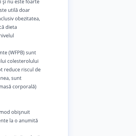
și nu este foarte
ste utilă doar
nclusiv obezitatea,
că dieta
nivelul
ante (WFPB) sunt
lui colesterolului
ot reduce riscul de
enea, sunt
e masă corporală)
n mod obișnuit
ente la o anumită