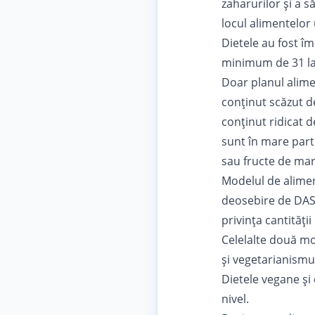
zaharurilor și a s
locul alimentelor
Dietele au fost îm
minimum de 31 la 
Doar planul alim
conținut scăzut de
conținut ridicat 
sunt în mare parte
sau fructe de mar
Modelul de alime
deosebire de DASH
privința cantități
Celelalte două mo
și vegetarianismul
Dietele vegane și 
nivel.