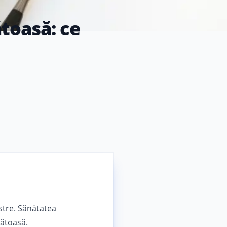
toasă: ce
stre. Sănătatea
nătoasă.