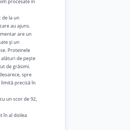
inim procesate în
t de la un
care au ajuns.
limentar are un
sate și un
se. Proteinele
 alături de pește
ut de grăsimi.
 deoarece, spre
imită precisă în
cu un scor de 92,
 în al doilea