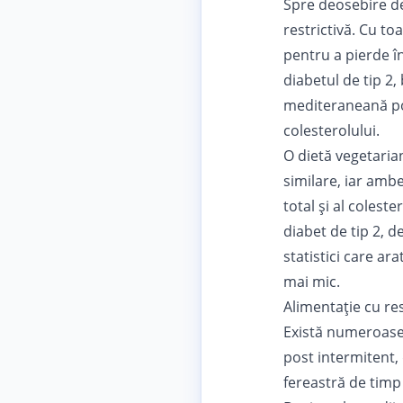
Spre deosebire de
restrictivă. Cu t
pentru a pierde în
diabetul de tip 2,
mediteraneană poa
colesterolului.
O dietă vegetaria
similare, iar ambe
total și al colest
diabet de tip 2, d
statistici care ar
mai mic.
Alimentație cu res
Există numeroase 
post intermitent,
fereastră de timp