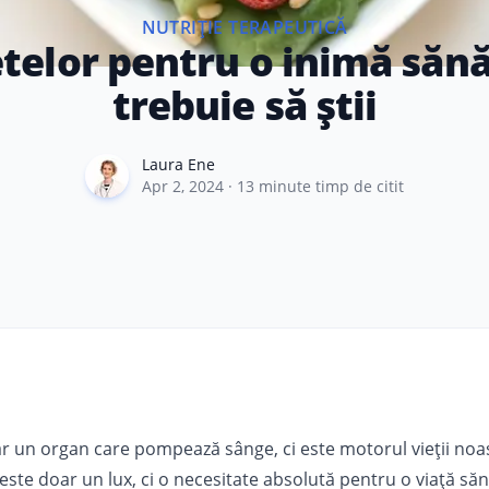
NUTRIȚIE TERAPEUTICĂ
etelor pentru o inimă sănă
trebuie să știi
Laura Ene
Laura Ene
Apr 2, 2024
·
13
minute timp de citit
r un organ care pompează sânge, ci este motorul vieții noa
este doar un lux, ci o necesitate absolută pentru o viață să