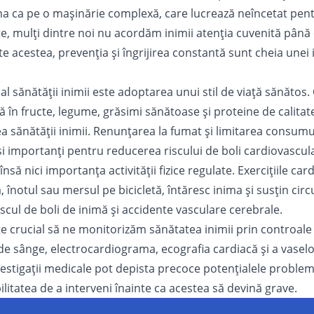
ma ca pe o mașinărie complexă, care lucrează neîncetat pen
ate, mulți dintre noi nu acordăm inimii atenția cuvenită pân
e acestea, prevenția și îngrijirea constantă sunt cheia unei 
al sănătății
inimii
este adoptarea unui stil de viață sănătos.
ă în fructe, legume, grăsimi sănătoase și proteine de calitate
 sănătății inimii. Renunțarea la fumat și limitarea consumul
 importanți pentru reducerea riscului de boli cardiovascul
nsă nici importanța activității fizice regulate. Exercițiile car
înotul sau mersul pe bicicletă, întăresc inima și susțin circu
scul de boli de inimă și accidente vasculare cerebrale.
 crucial să ne monitorizăm sănătatea inimii prin controale
de sânge, electrocardiograma, ecografia cardiacă și a vaselo
estigații medicale pot depista precoce potențialele probleme
litatea de a interveni înainte ca acestea să devină grave.