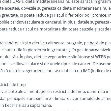
 dieta DASH, dieta mediteraneană nu este săracă în grăsimi 
oate acestea, dovezile sugerează că dieta mediteraneană nu e
 greutate, ci poate reduce și riscul diferitelor boli cronice, i
 bolile cardiovasculare și cancerul. În plus, datele sugerează 
te reduce riscul de mortalitate din toate cauzele și scade 
nă sănătoasă și o dietă cu alimente integrale, pe bază de pl
le sunt utile în pierderea în greutate și în gestionarea nivelu
erolului rău. În plus, dietele vegetariene sănătoase și WFPB p
e boli cardiovasculare și de unele tipuri de cancer. De asem
ată că dietele vegetariene sunt asociate cu un IMC (indice d
tricții de timp
variante ale alimentației cu restricție de timp, denumită î
 dar principiile sunt similare ‒ limitarea consumului de alim
 în fiecare zi sau săptămână.