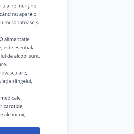
tru a ne menține
ă când nu apare o
inimi sănătoase și
 O alimentație
, este esențială
ui de alcool sunt,
are.
diovasculare,
lația sângelui,
 medicale
r carotide,
 ale inimii,