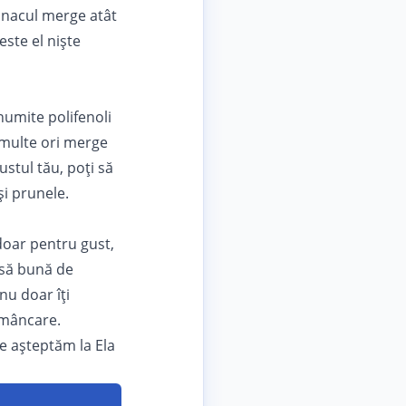
panacul merge atât
este el niște
numite polifenoli
 multe ori merge
ustul tău, poţi să
și prunele.
doar pentru gust,
ursă bună de
nu doar îţi
n mâncare.
te așteptăm la Ela