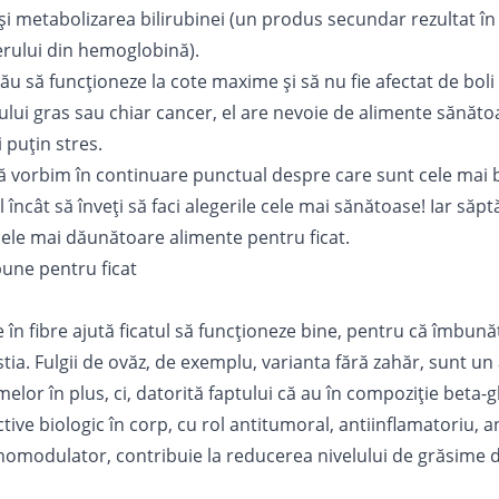
 şi metabolizarea bilirubinei (un produs secundar rezultat î
rului din hemoglobină).
tău să funcţioneze la cote maxime şi să nu fie afectat de bol
ului gras
sau chiar cancer, el are nevoie de alimente sănăto
i puţin
stres
.
ă vorbim în continuare punctual despre care sunt cele mai
l încât să înveţi să faci alegerile cele mai sănătoase! Iar săpt
cele mai dăunătoare alimente pentru ficat.
une pentru ficat
 în fibre ajută ficatul să funcţioneze bine, pentru că îmbună
tia. Fulgii de ovăz, de exemplu, varianta fără zahăr, sunt un
elor în plus, ci, datorită faptului că au în compoziţie beta-g
tive biologic în corp, cu rol antitumoral, antiinflamatoriu, a
nomodulator, contribuie la reducerea nivelului de grăsime de