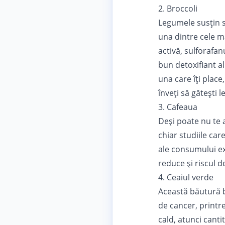
2. Broccoli
Legumele susţin să
una dintre cele m
activă, sulforafan
bun detoxifiant al
una care îți place
înveți să
gătești 
3. Cafeaua
Deşi poate nu te 
chiar
studiile
care
ale consumului ex
reduce şi riscul d
4. Ceaiul verde
Această băutură b
de cancer, printre c
cald, atunci cant