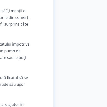
să îţi menţii o
urile din comerţ
,
fii surprins câte
catului împotriva
i un pumn de
are sau le poţi
ută ficatul să se
crude sau uşor
mare ajutor în