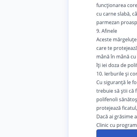
funcţionarea corec
cu carne slabă, cât
parmezan proaspăt,
9. Afinele
Aceste mărgeluţe 
care te protejeaz
mână în mână c
îţi iei doza de po
10. Ierburile și c
Cu siguranţă le f
trebuie să ştii că
polifenoli sănătoș
protejează ficatul
Dacă ai grăsime ac
Clinic cu progra