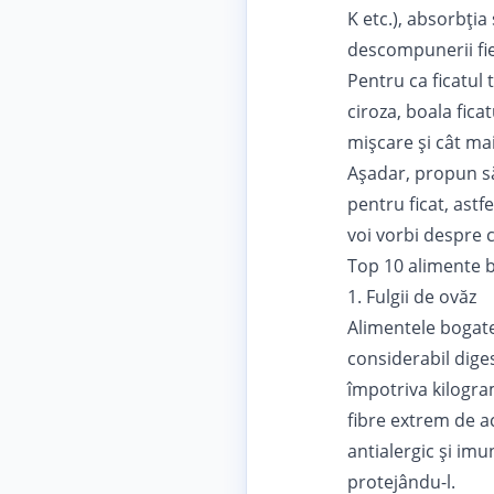
K etc.), absorbţia
descompunerii fie
Pentru ca ficatul 
ciroza,
boala ficat
mişcare şi cât ma
Aşadar, propun s
pentru ficat, astfe
voi vorbi despre 
Top 10 alimente b
1. Fulgii de ovăz
Alimentele bogate
considerabil diges
împotriva kilogram
fibre extrem de ac
antialergic şi imu
protejându-l.