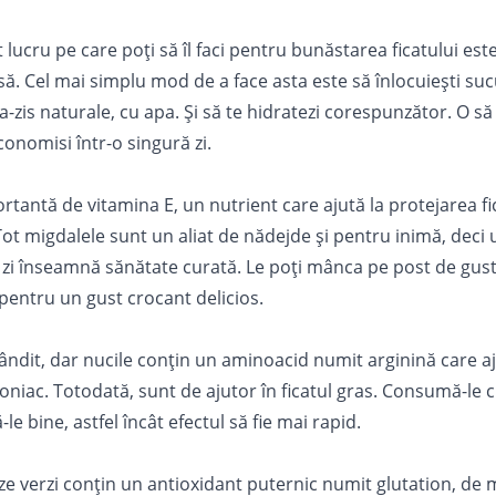
lucru pe care poţi să îl faci pentru bunăstarea ficatului este 
ă. Cel mai simplu mod de a face asta este să înlocuieşti
suc
şa-zis naturale, cu
apa
. Şi să te hidratezi corespunzător. O să 
economisi într-o singură zi.
rtantă de vitamina E, un nutrient care ajută la protejarea fi
 Tot migdalele sunt un aliat de nădejde şi pentru inimă, dec
zi înseamnă sănătate curată. Le poţi mânca pe post de gust
 pentru un gust crocant delicios.
gândit, dar nucile conţin un aminoacid numit arginină care aj
oniac. Totodată, sunt de ajutor în ficatul gras. Consumă-le 
le bine, astfel încât efectul să fie mai rapid.
e verzi conţin un antioxidant puternic numit glutation, de 