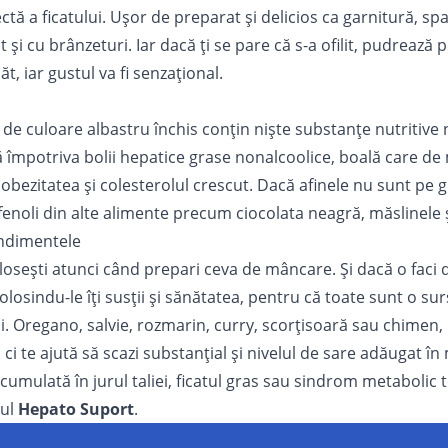
tă a ficatului. Uşor de preparat şi delicios ca garnitură, s
 şi cu brânzeturi. Iar dacă ţi se pare că s-a ofilit, pudrează p
 iar gustul va fi senzațional.
de culoare albastru închis conțin nişte substanțe nutritive 
ă împotriva bolii hepatice grase nonalcoolice, boală care de
u
obezitatea
și colesterolul crescut. Dacă afinele nu sunt pe g
lifenoli din alte alimente precum ciocolata neagră, măslinele 
ondimentele
oloseşti atunci când prepari ceva de mâncare. Şi dacă o faci 
 folosindu-le îţi susţii şi sănătatea, pentru că toate sunt o s
i. Oregano, salvie, rozmarin, curry, scorţisoară sau chimen, 
, ci te ajută să scazi substanţial şi nivelul de sare adăugat î
umulată în jurul taliei, ficatul gras sau sindrom metabolic 
mul
Hepato Suport
.