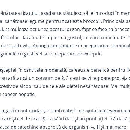
nătatea ficatului, aşadar te sfătuiesc să le introduci în meni
ai sănătoase legume pentru ficat este broccoli. Principala s
ul, stimulează acţiunea acestui organ, fapt ce face ca broccoli
 ficatului. Dacă nu te împaci cu gustul, încearcă mai multe r
, dar nu îl evita. Adaugă condimente în prepararea lui, mai a
legumele
cu gust, vei face preparate de excepție.
aşteptai, în cantitate moderată, cafeaua e benefică pentru fi
 au arătat că un consum de 2, 3 ceşti pe zi te poate proteja 
cesiv de alcool sau de cele ale dietei nesănătoase. Mai mul
e cancer hepatic.
ogată în antioxidanţi numiţi catechine ajută la prevenirea m
are şi cel de ficat. Şi ca să îţi dau şi un pont, îți zic că dacă p
itatea de catechine absorbită de organism va fi şi mai mare.