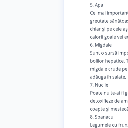
5. Apa
Cel mai important 
greutate sănătoas
chiar şi pe cele a
calorii goale vei 
6. Migdale
Sunt o sursă impo
bolilor hepatice.
migdale crude pe 
adăuga în salate,
7. Nucile
Poate nu te-ai fi 
detoxifieze de am
coapte şi mestecă-
8. Spanacul
Legumele cu frunz