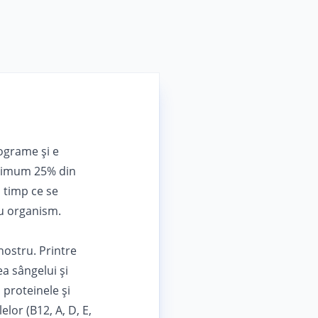
lograme și e
inimum 25% din
n timp ce se
ru organism.
nostru. Printre
a sângelui şi
, proteinele şi
lor (B12, A, D, E,