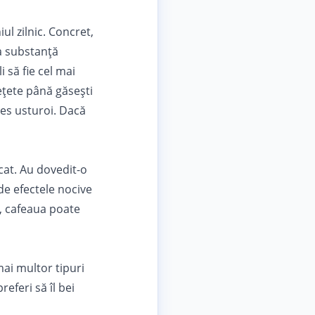
ul zilnic. Concret,
a substanţă
 să fie cel mai
ețete până găseşti
les usturoi. Dacă
cat. Au dovedit-o
de efectele nocive
t, cafeaua poate
ai multor tipuri
referi să îl bei