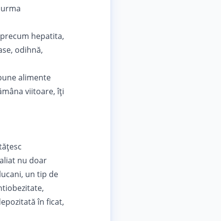
n urma
i precum hepatita,
ase, odihnă,
 bune alimente
ămâna viitoare, îți
tăţesc
 aliat nu doar
lucani, un tip de
ntiobezitate,
pozitată în ficat,