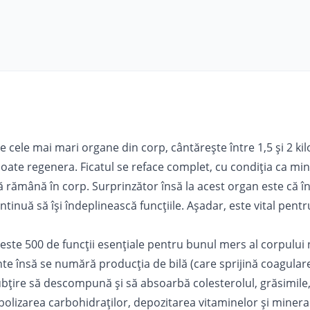
re cele mai mari organe din corp, cântăreşte între 1,5 şi 2 ki
poate regenera. Ficatul se reface complet, cu condiţia ca m
ă rămână în corp. Surprinzător însă la acest organ este că î
tinuă să îşi îndeplinească funcţiile. Aşadar, este vital pent
este 500 de funcţii esenţiale pentru bunul mers al corpului 
te însă se numără producţia de bilă (care sprijină coagulare
subţire să descompună şi să absoarbă
colesterolul
, grăsimile
olizarea carbohidraţilor, depozitarea vitaminelor şi minerale