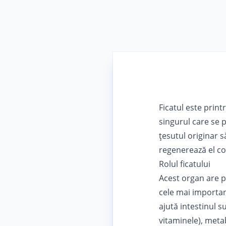
Ficatul este print
singurul care se 
ţesutul originar s
regenerează el con
Rolul ficatului
Acest organ are p
cele mai importan
ajută intestinul 
vitaminele), metab