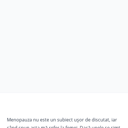
Menopauza nu este un subiect ușor de discutat, iar
când spun asta mă refer la femei. Dacă unele se simt