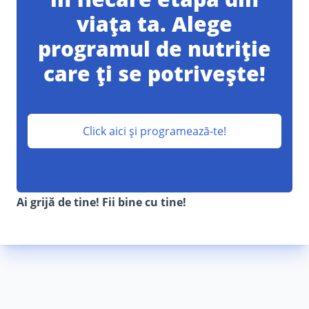
viața ta. Alege
programul de nutriție
care ți se potrivește!
Click aici și programează-te!
Ai grijă de tine! Fii bine cu tine!