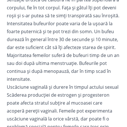
corpului, fie în tot corpul. Fața și gâtul îți pot deveni
roșii și s-ar putea să te simți transpirată sau înroșită.
Intensitatea bufeurilor poate varia de la ușoară la
foarte puternică și te pot trezi din somn. Un bufeu
durează în general între 30 de secunde și 10 minute,
dar este suficient cât să îți afecteze starea de spirit.
Majoritatea femeilor suferă de bufeuri timp de un an
sau doi după ultima menstruație. Bufeurile pot
continua și după menopauză, dar în timp scad în
intensitate.
Uscăciune vaginală și durere în timpul actului sexual
Scăderea producției de estrogen și progesteron
poate afecta stratul subțire al mucoasei care
acoperă pereții vaginali. Femeile pot experimenta
uscăciune vaginală la orice vârstă, dar poate fi o
problemă specială pentru femeile care trec prin