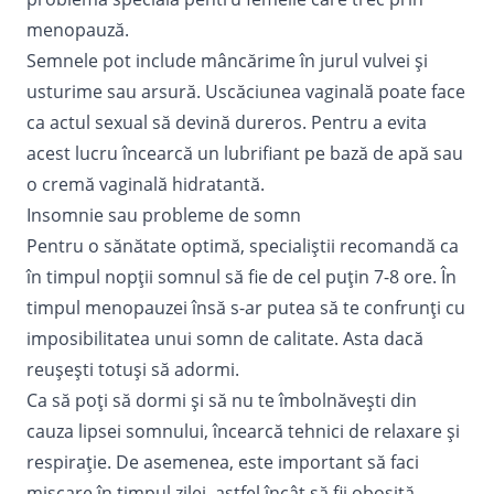
menopauză.
Semnele pot include mâncărime în jurul vulvei și
usturime sau arsură. Uscăciunea vaginală poate face
ca actul sexual să devină dureros. Pentru a evita
acest lucru încearcă un lubrifiant pe bază de apă sau
o cremă vaginală hidratantă.
Insomnie sau probleme de somn
Pentru o sănătate optimă, specialiștii recomandă ca
în timpul nopții
somnul
să fie de cel puțin 7-8 ore. În
timpul menopauzei însă s-ar putea să te confrunți cu
imposibilitatea unui somn de calitate. Asta dacă
reușești totuși să adormi.
Ca să poți să dormi și să nu te îmbolnăvești din
cauza lipsei somnului, încearcă tehnici de relaxare și
respirație. De asemenea, este important să faci
mișcare în timpul zilei, astfel încât să fii obosită,