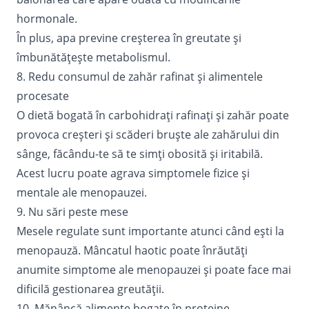
hormonale.
În plus, apa previne creșterea în greutate și
îmbunătățește metabolismul.
8. Redu consumul de zahăr rafinat și alimentele
procesate
O dietă bogată în carbohidrați rafinați și zahăr poate
provoca creșteri și scăderi bruște ale zahărului din
sânge, făcându-te să te simți obosită și iritabilă.
Acest lucru poate agrava simptomele fizice și
mentale ale menopauzei.
9. Nu sări peste mese
Mesele regulate sunt importante atunci când ești la
menopauză. Mâncatul haotic poate înrăutăți
anumite simptome ale menopauzei și poate face mai
dificilă gestionarea greutății.
10. Mănâncă alimente bogate în proteine