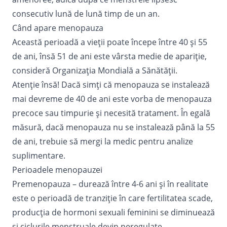
consecutiv lună de lună timp de un an.
Când apare menopauza
Această perioadă a vieții poate începe între 40 și 55
de ani, însă 51 de ani este vârsta medie de apariție,
consideră Organizația Mondială a Sănătății.
Atenție însă! Dacă simți că menopauza se instalează
mai devreme de 40 de ani este vorba de menopauza
precoce sau timpurie și necesită tratament. În egală
măsură, dacă menopauza nu se instalează până la 55
de ani, trebuie să mergi la medic pentru analize
suplimentare.
Perioadele menopauzei
Premenopauza – durează între 4-6 ani și în realitate
este o perioadă de tranziție în care fertilitatea scade,
producția de hormoni sexuali feminini se diminuează
și ciclurile menstruale devin neregulate.