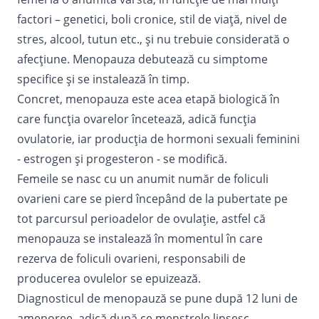
factori – genetici, boli cronice, stil de viață, nivel de
stres, alcool, tutun etc., și nu trebuie considerată o
afecțiune. Menopauza debutează cu simptome
specifice și se instalează în timp.
Concret, menopauza este acea etapă biologică în
care funcția ovarelor încetează, adică funcția
ovulatorie, iar producția de hormoni sexuali feminini
- estrogen și progesteron - se modifică.
Femeile se nasc cu un anumit număr de foliculi
ovarieni care se pierd începând de la pubertate pe
tot parcursul perioadelor de ovulație, astfel că
menopauza se instalează în momentul în care
rezerva de foliculi ovarieni, responsabili de
producerea ovulelor se epuizează.
Diagnosticul de menopauză se pune după 12 luni de
amenoree, adică după ce menstrele lipsesc