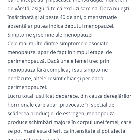
de vârstă, asigură-te că excluzi sarcina. Dacă nu ești
însărcinată și ai peste 40 de ani, o menstruație
absentă ar putea indica debutul menopauzei.
Simptome și semne ale menopauzei
Cele mai multe dintre simptomele asociate
menopauzei apar de fapt în timpul etapei de
perimenopauză. Dacă unele femei trec prin
menopauză fără complicații sau simptome
neplăcute, altele resimt chiar și perioada
perimenopauzei.
Lucru total justificat deoarece, din cauza dereglărilor
hormonale care apar, provocate în special de
scăderea producției de estrogen, menopauza
produce schimbări majore în corpul unei femei, care
se pot manifesta diferit ca intensitate și pot afecta
inclusiv starea psihică.