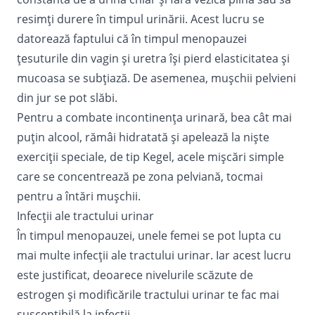
resimți durere în timpul urinării. Acest lucru se
datorează faptului că în timpul menopauzei
țesuturile din vagin și uretra își pierd elasticitatea și
mucoasa se subțiază. De asemenea, mușchii pelvieni
din jur se pot slăbi.
Pentru a combate incontinența urinară, bea cât mai
puțin alcool, rămâi hidratată și apelează la niște
exerciții speciale, de tip Kegel, acele mișcări simple
care se concentrează pe zona pelviană, tocmai
pentru a întări mușchii.
Infecții ale tractului urinar
În timpul menopauzei, unele femei se pot lupta cu
mai multe infecții ale tractului urinar. Iar acest lucru
este justificat, deoarece nivelurile scăzute de
estrogen și modificările tractului urinar te fac mai
susceptibilă la infecții.