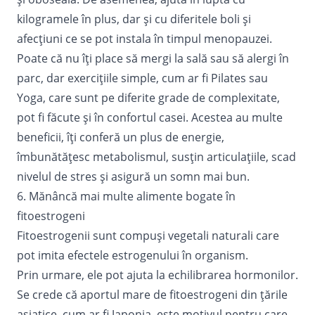
kilogramele în plus, dar și cu diferitele boli și
afecțiuni ce se pot instala în timpul menopauzei.
Poate că nu îți place să mergi la sală sau să alergi în
parc, dar exercițiile simple, cum ar fi Pilates sau
Yoga, care sunt pe diferite grade de complexitate,
pot fi făcute și în confortul casei. Acestea au multe
beneficii, îți conferă un plus de energie,
îmbunătățesc metabolismul, susțin articulațiile, scad
nivelul de stres și asigură un somn mai bun.
6. Mănâncă mai multe alimente bogate în
fitoestrogeni
Fitoestrogenii sunt compuși vegetali naturali care
pot imita efectele estrogenului în organism.
Prin urmare, ele pot ajuta la echilibrarea hormonilor.
Se crede că aportul mare de fitoestrogeni din țările
asiatice, cum ar fi Japonia, este motivul pentru care