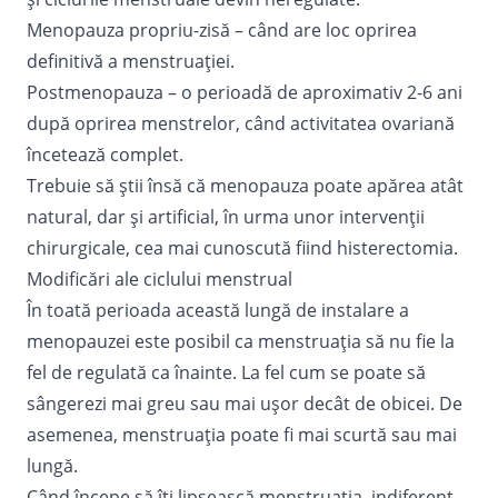
Menopauza propriu-zisă – când are loc oprirea
definitivă a menstruației.
Postmenopauza – o perioadă de aproximativ 2-6 ani
după oprirea menstrelor, când activitatea ovariană
încetează complet.
Trebuie să știi însă că menopauza poate apărea atât
natural, dar și artificial, în urma unor intervenții
chirurgicale, cea mai cunoscută fiind histerectomia.
Modificări ale ciclului menstrual
În toată perioada această lungă de instalare a
menopauzei este posibil ca menstruația să nu fie la
fel de regulată ca înainte. La fel cum se poate să
sângerezi mai greu sau mai ușor decât de obicei. De
asemenea, menstruația poate fi mai scurtă sau mai
lungă.
Când începe să îți lipsească menstruația, indiferent