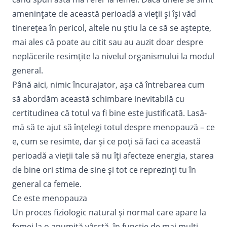
amenințate de această perioadă a vieții și își văd
tinerețea în pericol, altele nu știu la ce să se aștepte,
mai ales că poate au citit sau au auzit doar despre
neplăcerile resimțite la nivelul organismului la modul
general.
Până aici, nimic încurajator, așa că întrebarea cum
să abordăm această schimbare inevitabilă cu
certitudinea că totul va fi bine este justificată. Lasă-
mă să te ajut să înțelegi totul despre menopauză – ce
e, cum se resimte, dar și ce poți să faci ca această
perioadă a vieții tale să nu îți afecteze energia, starea
de bine ori stima de sine și tot ce reprezinți tu în
general ca femeie.
Ce este menopauza
Un proces fiziologic natural și normal care apare la
femei la o anumită vârstă, în funcție de mai mulți