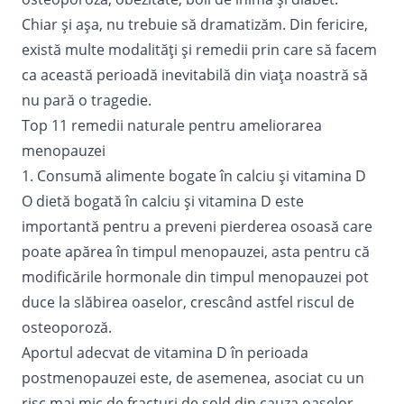
Chiar și așa, nu trebuie să dramatizăm. Din fericire,
există multe modalități și
remedii
prin care să facem
ca această perioadă inevitabilă din viața noastră să
nu pară o tragedie.
Top 11 remedii naturale pentru ameliorarea
menopauzei
1. Consumă alimente bogate în calciu și vitamina D
O
dietă
bogată în calciu și vitamina D este
importantă pentru a preveni pierderea osoasă care
poate apărea în timpul menopauzei, asta pentru că
modificările hormonale din timpul menopauzei pot
duce la slăbirea oaselor, crescând astfel riscul de
osteoporoză.
Aportul adecvat de vitamina D în perioada
postmenopauzei este, de asemenea, asociat cu un
risc mai mic de fracturi de șold din cauza oaselor