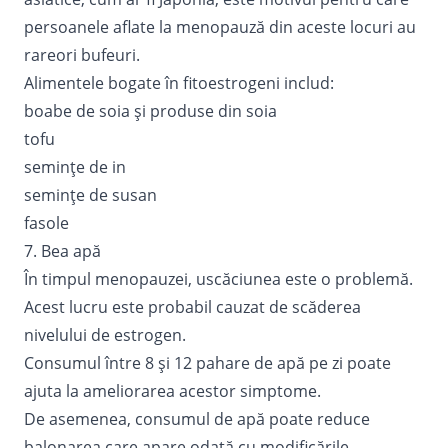
persoanele aflate la menopauză din aceste locuri au
rareori bufeuri.
Alimentele bogate în fitoestrogeni includ:
boabe de soia și produse din soia
tofu
semințe de in
semințe de susan
fasole
7. Bea apă
În timpul menopauzei, uscăciunea este o problemă.
Acest lucru este probabil cauzat de scăderea
nivelului de estrogen.
Consumul între 8 și 12 pahare de apă pe zi poate
ajuta la ameliorarea acestor simptome.
De asemenea,
consumul de apă
poate reduce
balonarea care apare odată cu modificările