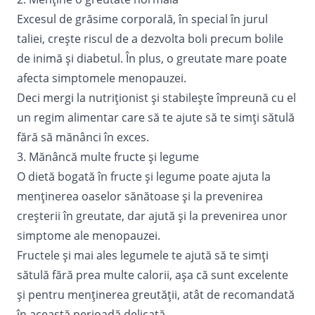
Excesul de grăsime corporală, în special în jurul
taliei, crește riscul de a dezvolta boli precum bolile
de inimă și diabetul. În plus, o greutate mare poate
afecta simptomele menopauzei.
Deci mergi la
nutriționist
și stabilește împreună cu el
un regim alimentar care să te ajute să te simți sătulă
fără să mănânci în exces.
3. Mănâncă multe fructe și legume
O dietă bogată în fructe și legume poate ajuta la
menținerea oaselor sănătoase și la prevenirea
creșterii în greutate, dar ajută și la prevenirea unor
simptome ale menopauzei.
Fructele și mai ales legumele te ajută să te simți
sătulă fără prea multe calorii, așa că sunt excelente
și pentru menținerea greutății, atât de recomandată
în această perioadă delicată.