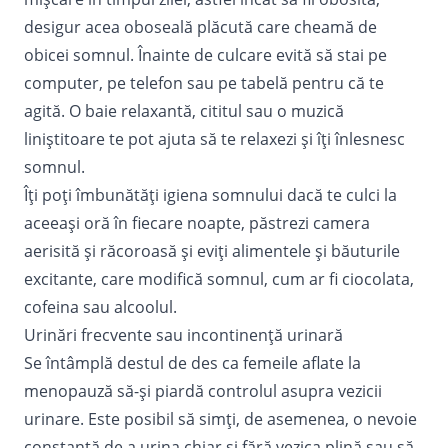
desigur acea oboseală plăcută care cheamă de
obicei somnul. Înainte de culcare evită să stai pe
computer, pe telefon sau pe tabelă pentru că te
agită. O baie relaxantă, cititul sau o muzică
liniștitoare te pot ajuta să te relaxezi și îți înlesnesc
somnul.
Îți poți îmbunătăți igiena somnului dacă te culci la
aceeași oră în fiecare noapte, păstrezi camera
aerisită și răcoroasă și eviți alimentele și băuturile
excitante, care modifică somnul, cum ar fi ciocolata,
cofeina sau alcoolul.
Urinări frecvente sau incontinență urinară
Se întâmplă destul de des ca femeile aflate la
menopauză să-și piardă controlul asupra vezicii
urinare. Este posibil să simți, de asemenea, o nevoie
constantă de a urina chiar și fără vezica plină sau să