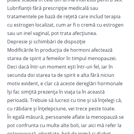
Lubrifianții fără prescripție medicală sau
tratamentele pe bază de rețetă care includ terapia
cu estrogen localizat, cum ar fi o cremă cu estrogen
sau un inel vaginal, pot trata afecțiunea.
Depresie și schimbări de dispoziție
Modificările în producția de hormoni afectează
starea de spirit a femeilor în timpul menopauzei.
Deci dacă într-un moment ești într-un fel, iar în
secunda doi starea ta de spirit e alta fără niciun
motiv evident, e clar că aceste dereglări hormonale
își fac simțită prezența în viața ta în această
perioadă. Trebuie să lucrezi cu tine și să înțelegi că,
cu răbdare și înțelepciune, vei trece peste toate.
În egală măsură, persoanele aflate la menopauză se
pot confrunta cu multe alte boli, iar aici mă refer la
osteoporoză,
obezitate
, boli de inimă și diabet.