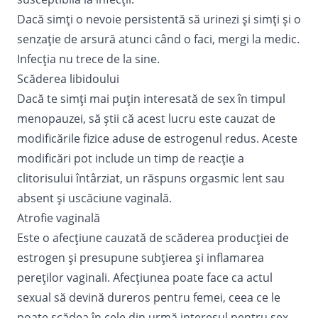
Dacă simți o nevoie persistentă să urinezi și simți și o
senzație de arsură atunci când o faci, mergi la medic.
Infecția nu trece de la sine.
Scăderea libidoului
Dacă te simți mai puțin interesată de sex în timpul
menopauzei, să știi că acest lucru este cauzat de
modificările fizice aduse de estrogenul redus. Aceste
modificări pot include un timp de reacție a
clitorisului întârziat, un răspuns orgasmic lent sau
absent și uscăciune vaginală.
Atrofie vaginală
Este o afecțiune cauzată de scăderea producției de
estrogen și presupune subțierea și inflamarea
pereților vaginali. Afecțiunea poate face ca actul
sexual să devină dureros pentru femei, ceea ce le
poate scădea în cele din urmă interesul pentru sex.