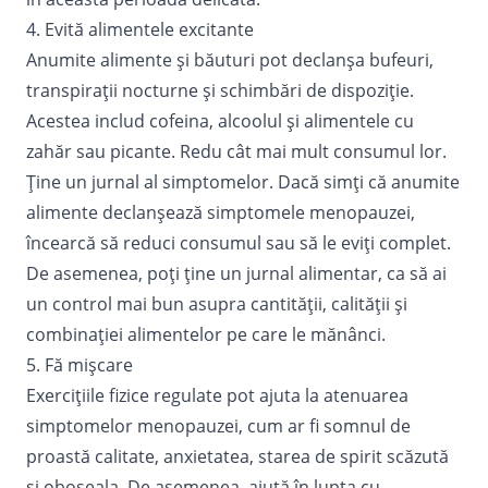
4. Evită alimentele excitante
Anumite alimente și băuturi pot declanșa bufeuri,
transpirații nocturne și schimbări de dispoziție.
Acestea includ cofeina, alcoolul și alimentele cu
zahăr sau picante. Redu cât mai mult consumul lor.
Ține un jurnal al simptomelor. Dacă simți că anumite
alimente declanșează simptomele menopauzei,
încearcă să reduci consumul sau să le eviți complet.
De asemenea, poți ține un jurnal
alimentar
, ca să ai
un control mai bun asupra cantității, calității și
combinației alimentelor pe care le mănânci.
5. Fă mișcare
Exercițiile fizice regulate pot ajuta la atenuarea
simptomelor menopauzei, cum ar fi somnul de
proastă calitate, anxietatea, starea de spirit scăzută
și oboseala. De asemenea, ajută în lupta cu