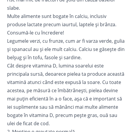
slabe.
Multe alimente sunt bogate în calciu, inclusiv
produse lactate precum iaurtul, laptele și brânza.
Consumă-le cu încredere!
Legumele verzi, cu frunze, cum ar fi varza verde, gulia
și spanacul au și ele mult calciu. Calciu se găsește din
belșug și în tofu, fasole și sardine.
Cât despre vitamina D, lumina soarelui este
principala sursă, deoarece pielea ta produce această
vitamină atunci când este expusă la soare. Cu toate
acestea, pe măsură ce îmbătrânești, pielea devine
mai puțin eficientă în a o face, așa că e important să
iei suplimente sau să mănânci mai multe alimente
bogate în vitamina D, precum pește gras, ouă sau
ulei de ficat de cod.
2. Menține o greutate normală