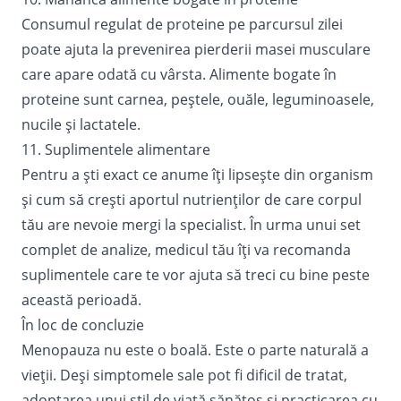
Consumul regulat de proteine pe parcursul zilei
poate ajuta la prevenirea pierderii masei musculare
care apare odată cu vârsta. Alimente bogate în
proteine sunt carnea, peștele, ouăle, leguminoasele,
nucile și lactatele.
11. Suplimentele alimentare
Pentru a ști exact ce anume îți lipsește din organism
și cum să crești aportul nutrienților de care corpul
tău are nevoie mergi la specialist. În urma unui set
complet de analize, medicul tău îți va recomanda
suplimentele care te vor ajuta să treci cu bine peste
această perioadă.
În loc de concluzie
Menopauza nu este o boală. Este o parte naturală a
vieții. Deși simptomele sale pot fi dificil de tratat,
adoptarea unui stil de viață sănătos și practicarea cu